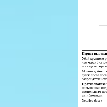
Период выведен
Убой крупного ро
чем через 8 суток
последнего прим
Молоко дойных к
суток после пос
запрещается исп
Противопоказа
повышенная инди
компонентам пре
антибиотикам.
Detailed desc »