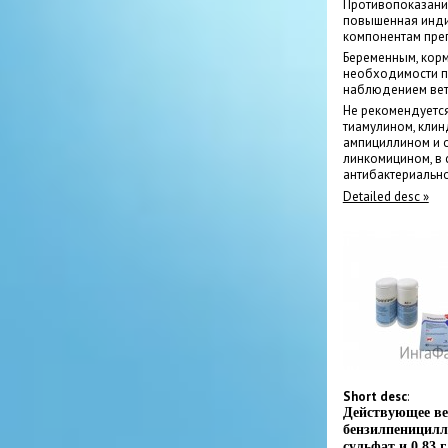
Противопоказани
повышенная инди
компонентам пре
Беременным, кор
необходимости п
наблюдением вет
Не рекомендуетс
тиамулином, клин
ампициллином и 
линкомицином, в
антибактериально
Detailed desc »
Short desc
:
Действующее вещ
бензилпеницилл
сульфат и 0,83 г