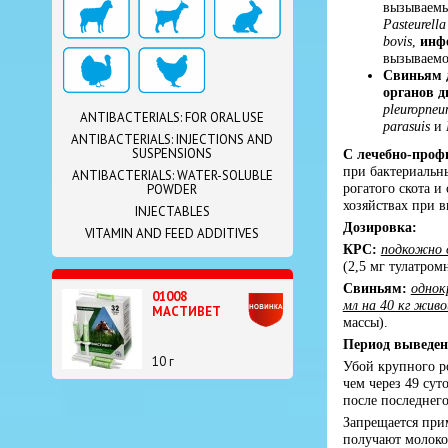
вызываем
Pasteurell
bovis
,
инф
вызываем
Свиньям
органов 
pleuropneu
ANTIBACTERIALS: FOR ORAL USE
parasuis
и
ANTIBACTERIALS: INJECTIONS AND
SUSPENSIONS
С лечебно-проф
при бактериальн
ANTIBACTERIALS: WATER-SOLUBLE
рогатого скота 
POWDER
хозяйствах при 
INJECTABLES
Дозировка:
VITAMIN AND FEED ADDITIVES
КРС:
подкожно о
(2,5 мг тулатром
Свиньям:
однок
01008
мл на 40 кг жив
МАСТИВЕТ
массы).
Период выведен
10 г
Убой крупного ро
чем через 49 суто
после последнег
Запрещается прим
получают молоко