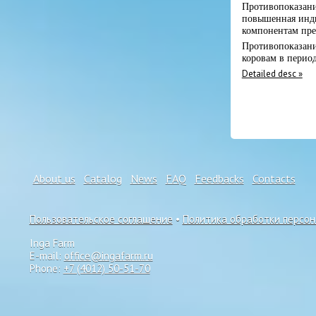
Противопоказани
повышенная инди
компонентам пре
Противопоказани
коровам в период
Detailed desc »
About us
Catalog
News
FAQ
Feedbacks
Contacts
Пользовательское соглашение
•
Политика обработки персо
Inga Farm
E-mail:
office@ingafarm.ru
Phone:
+7 (4012) 50-51-70