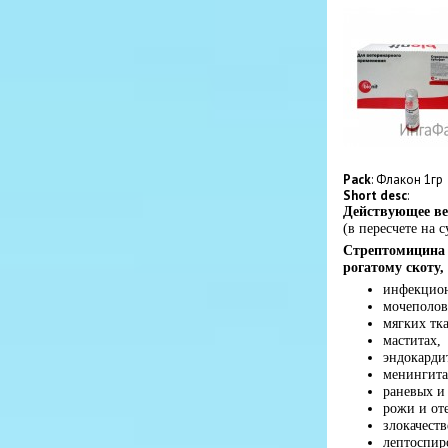
Pack
: Флакон 1гр
Short desc
:
Действующее ве
(в пересчете на с
Стрептомицина 
рогатому скоту,
инфекцион
мочеполов
мягких тк
маститах,
эндокарди
менингита
раневых и
рожи и от
злокачест
лептоспир