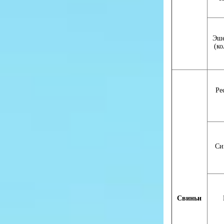
Эше
(ко
Ре
Си
Свиньи