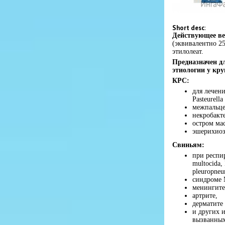
Short desc
:
Действующее ве
(эквивалентно 2
этилолеат.
Предназначен д
этиологии у кру
КРС:
для лечен
Pasteurell
межпальце
некробакт
остром мас
эшерихиозе
Свиньям:
при респир
multocida, 
pleuropneu
синдроме 
менингите,
артрите,
дерматите
и других 
вызванных