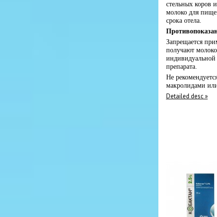
стельных коров и
молоко для пище
срока отела.
Противопоказа
Запрещается прим
получают молоко
индивидуальной 
препарата.
Не рекомендуетс
макролидами ил
Detailed desc »