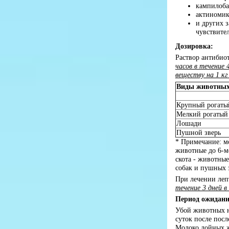
кампилоба
актиномик
и других 
чувствите
Дозировка:
Раствор антибио
часов в течение 
веществу на 1 к
Виды животны
Крупный рогаты
Мелкий рогатый 
Лошади
Пушной зверь
* Примечание: мо
животные до 6-ме
скота - животные
собак и пушных з
При лечении леп
течение 3 дней в
Период ожидани
Убой животных на
суток после пос
Молоко дойных ж