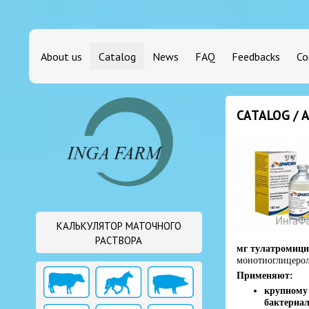
About us
Catalog
News
FAQ
Feedbacks
Co
CATALOG / 
КАЛЬКУЛЯТОР МАТОЧНОГО
РАСТВОРА
мг тулатромици
монотиоглицерол 
Применяют:
крупному 
бактериа