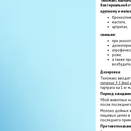
Тиломакс назнач
бактериальной э
крупному и мелко
бронхопне
мастите,
артритах,
свиньям:
при энзоо
дизентери
атрофичес
роже,
а также пр
возбудител
Дозировка:
Тиломакс вводя
течение 3-5 дней в
тартрата на 1 кг 
Период ожидани
Убой животных на
после последнег
Молоко дойных ж
пищевых целях в 
последнего прим
Противопоказани