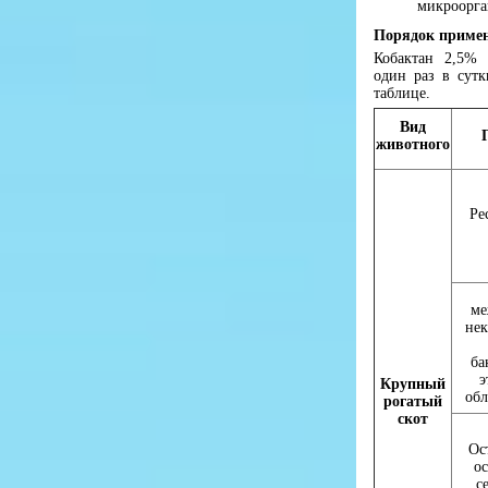
микроорга
Порядок приме
Кобактан 2,5%
один раз в сутк
таблице.
Вид
животного
Ре
ме
нек
ба
э
Крупный
обл
рогатый
скот
Ос
о
с