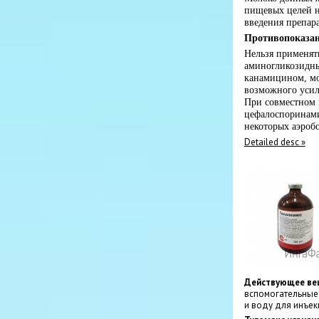
пищевых целей не
введения препара
Противопоказа
Нельзя применят
аминогликозидн
канамицином, м
возможного усил
При совместном
цефалоспоринами
некоторых аэробо
Detailed desc »
Действующее веще
вспомогательные 
и воду для инъек