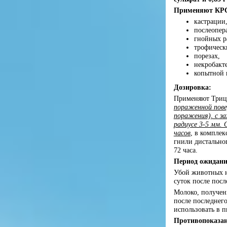
Применяют КРС
кастрации
послеопер
гнойных р
трофическ
порезах,
некробакт
копытной 
Дозировка:
Применяют Триц
пораженной пове
поражения), с з
радиусе 3-5 мм. 
часов
, в компле
гнили дистальног
72 часа.
Период ожидани
Убой животных на
суток после пос
Молоко, полученн
после последнег
использовать в 
Противопоказа