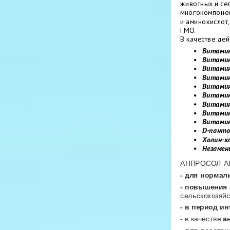
животных и се
многокомпонен
и аминокислот,
ГМО.
В качестве дей
Витами
Витами
Витамин
Витамин
Витамин
Витамин
Витамин
Витами
Витами
D-панто
Холин-х
Незамен
АНПРОСОЛ А
- для нормал
- повышения 
сельскохозяйс
- в период и
- в качестве
а