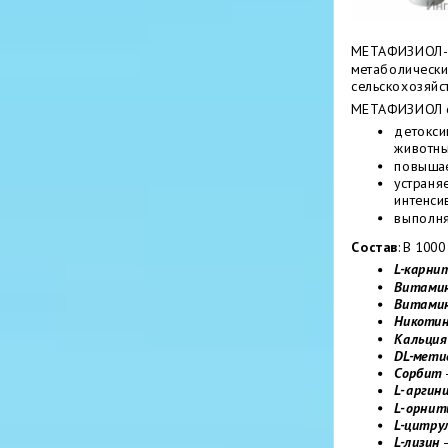
МЕТАФИЗИОЛ- 
метаболически
сельскохозяйс
МЕТАФИЗИОЛ 
детокси
животны
повышае
устраня
интенси
выполня
Состав
: В 100
L-карни
Витамин
Витамин
Никоти
Кальция
DL-мет
Сорбит
L- аргин
L- орни
L-цитру
L-лизин
–