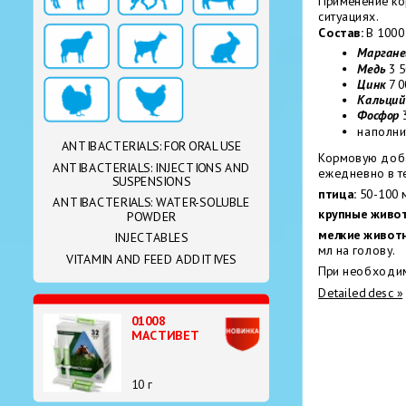
Применение ко
ситуациях.
Состав:
В 1000
Марган
Медь
3 5
Цинк
7 0
Кальци
Фосфор
3
наполни
ANTIBACTERIALS: FOR ORAL USE
Кормовую доба
ANTIBACTERIALS: INJECTIONS AND
ежедневно в те
SUSPENSIONS
птица:
50-100 
ANTIBACTERIALS: WATER-SOLUBLE
крупные живо
POWDER
мелкие живот
INJECTABLES
мл на голову.
VITAMIN AND FEED ADDITIVES
При необходим
Detailed desc »
01008
МАСТИВЕТ
10 г