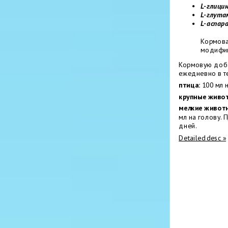
L- глици
L- глут
L- аспар
Кормова
модифи
Кормовую доба
ежедневно в те
птица:
100 мл 
крупные живо
мелкие живот
мл на голову.
дней.
Detailed desc »