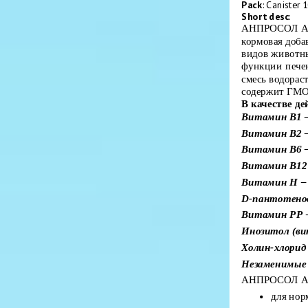
Pack
: Canister 1
Short desc
:
АНПРОСОЛ А
кормовая доба
видов животны
функции печен
смесь водорас
содержит ГМО
В качестве д
Витамин В1 – 
Витамин В2 – 
Витамин В6 —
Витамин В12 
Витамин Н – 
D-пантотенов
Витамин РР –
Инозитол (вит
Холин-хлорид 
Незаменимые 
АНПРОСОЛ А
для нор