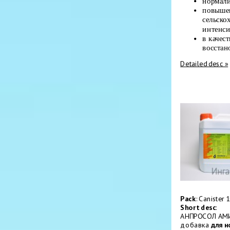
нормали
повышен
сельско
интенси
в качес
восстан
Detailed desc »
Pack
: Canister 1
Short desc
:
АНПРОСОЛ АМИ
добавка
для н