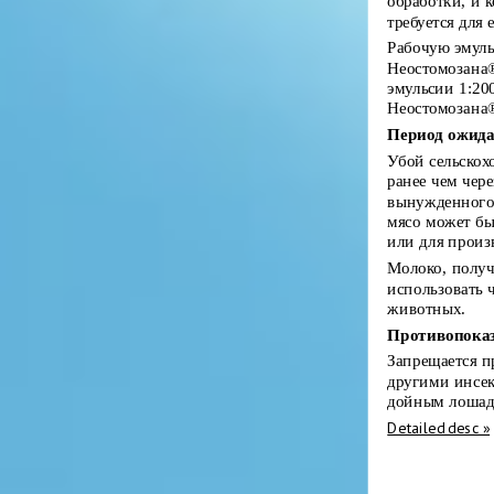
обработки, и 
требуется для 
Рабочую эмуль
Неостомозана®
эмульсии 1:20
Неостомозана
Период ожида
Убой сельскох
ранее чем чере
вынужденного 
мясо может б
или для произ
Молоко, получ
использовать 
животных.
Противопока
Запрещается п
другими инсе
дойным лошадя
Detailed desc »