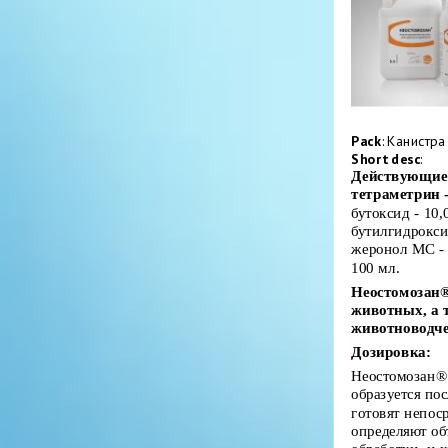
Pack
: Канистра 
Short desc
:
Действующие 
тетраметрин - 
бутоксид - 10,
бутилгидроксит
жеронол МС - 3
100 мл.
Неостомозан®
животных, а 
животноводче
Дозировка:
Неостомозан® 
образуется по
готовят непос
определяют об