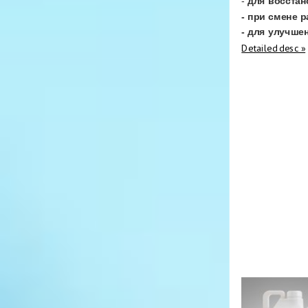
-
для восста
- при смене 
- для улучше
Detailed desc »