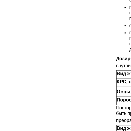
Дозир
внутр
Вид ж
КРС, 
Овцы,
Порос
Повтор
быть п
преора
Вид ж