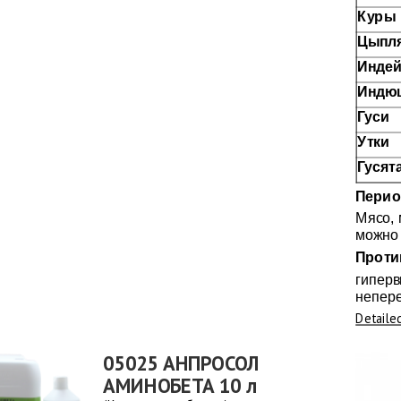
Куры
Цыпл
Индей
Индю
Гуси
Утки
Гусята
Перио
Мясо, 
можно 
Проти
гиперв
непер
Detaile
05025 АНПРОСОЛ
АМИНОБЕТА 10 л