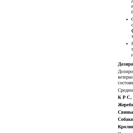
Дозиро
Дозиро
ветери
состоя
Средни
К Р С,
Жеребя
Свиньи
Собаки
Кролик