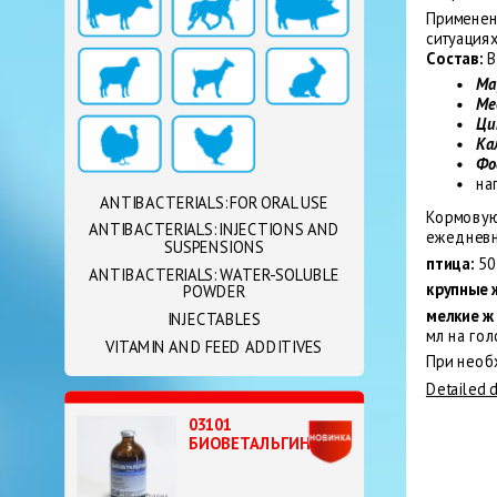
Применен
ситуациях
Состав:
В
Ма
Ме
Ци
Ка
Фо
на
ANTIBACTERIALS: FOR ORAL USE
Кормовую
ANTIBACTERIALS: INJECTIONS AND
ежедневно
SUSPENSIONS
птица:
50
ANTIBACTERIALS: WATER-SOLUBLE
крупные 
POWDER
мелкие ж
INJECTABLES
мл на гол
VITAMIN AND FEED ADDITIVES
При необ
Detailed 
03101
БИОВЕТАЛЬГИН