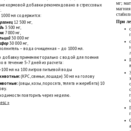
мг; маг
ие кормовой добавки рекомендовано в стрессовых
магния
.
стабил
 1000 мл содержится:
При ле
рганец
12 500 мг,
дь
3 500 мг,
нк
7 000 мг,
льций
30 000 мг
сфор
30 000 мг,
полнитель – вода очищенная – до 1000 мл.
 добавку применяют орально с водой для поения
 в течение 5-7 дней из расчета:
-100 мл на 100 литров питьевой воды
животные:
(КРС, свиньи, лошади) 30 мл на голову
ивотные:
(овцы, козы, поросята, телята и жеребята) 10
ову.
ходимости повторить через неделю.
desc »