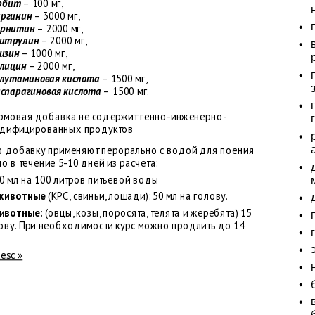
рбит
– 100 мг,
 аргинин
– 3000 мг,
 орнитин
– 2000 мг,
цитрулин
– 2000 мг,
лизин
– 1000 мг,
глицин
– 2000 мг,
 глутаминовая кислота
– 1500 мг,
 аспарагиновая кислота
– 1500 мг.
рмовая добавка не содержит генно-инженерно-
дифицированных продуктов
 добавку применяют перорально с водой для поения
 в течение 5-10 дней из расчета:
0 мл на 100 литров питьевой воды
 животные
(КРС, свиньи, лошади): 50 мл на голову.
ивотные:
(овцы, козы, поросята, телята и жеребята) 15
лову. При необходимости курс можно продлить до 14
desc »