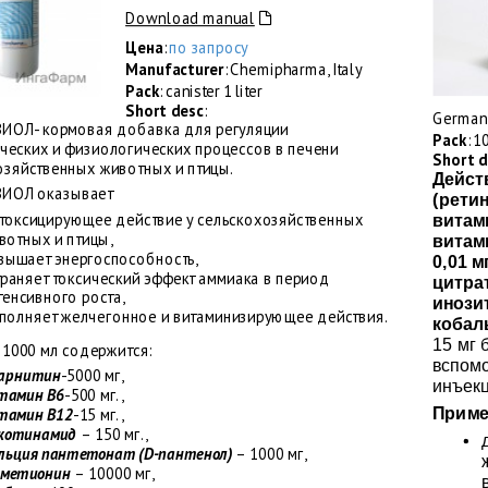
Download manual
Цена
:
по запросу
Manufacturer
: Chemipharma, Italy
Pack
: canister 1 liter
Short desc
:
German
ОЛ- кормовая добавка для регуляции
Pack
: 1
ческих и физиологических процессов в печени
Short d
озяйственных животных и птицы.
Дейст
ИОЛ оказывает
(рети
токсицирующее действие у сельскохозяйственных
витам
вотных и птицы,
витам
вышает энергоспособность,
0,01 м
траняет токсический эффект аммиака в период
цитрат
тенсивного роста,
инозит
полняет желчегонное и витаминизирующее действия.
кобаль
15 мг 
В 1000 мл содержится:
вспомо
карнитин
-5000 мг,
инъекц
тамин В6
-500 мг.,
Приме
тамин В12
-15 мг.,
котинамид
– 150 мг.,
льция пантетонат (D-пантенол)
– 1000 мг,
-метионин
– 10000 мг,