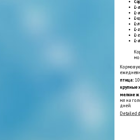
Со
L-
L-
L-
L-
L- 
L-
L-
Ко
мо
Кормовую
ежедневно
птица:
10
крупные
мелкие ж
мл на го
дней.
Detailed 