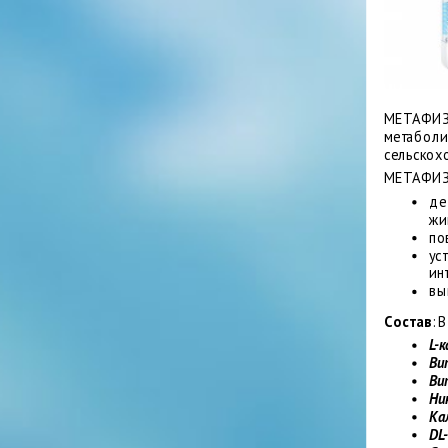
МЕТАФИЗИ
метаболи
сельскох
МЕТАФИЗ
де
жи
по
ус
ин
вы
Состав
: 
L-
Ви
Ви
Ни
Ка
DL