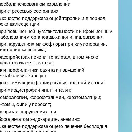
несбалансированном кормлении
при стрессовых состояниях
в качестве поддерживающей терапии и в период
реконвалесценции
при повышенной чувствительности к инфекционным
заболеваниям органов дыхания и пищеварения
при нарушениях микрофлоры при химиотерапии,
гипотонии кишечника;
расстройствах печени, гепатозах, в том числе
афлатоксикозе, стеатозе;
для профилактики рахита и нарушений
метаболизма кальция
для стимуляции формирования костной мозоли;
при миодистрофии ягнят и телят;
гемералопии, ксерофтальмии, кератомаляции;
экземы, сыпи у поросят;
невритах, нарушениях сна;
бородавчатом эндокардите, анемиях;
в качестве поддерживающего лечения бесплодия
без выявленной этиологии