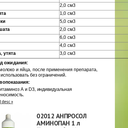
2,0 см3
ята
1,0 см3
ки
5,0 см3
шата
2,0 см3
6,0 см3
4,0 см3
, утята
3,0 см3
д ожидания:
молоко и яйца, после применения препарата,
использовать без ограничений.
вопоказания:
итаминоз А и D3, индивидуальная
еносимость.
d desc »
02012 АНПРОСОЛ
АМИНОПАН 1 л