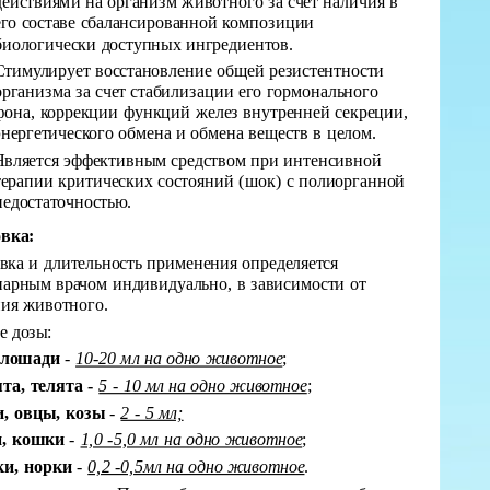
действиями на организм животного за счет наличия в
его составе сбалансированной композиции
биологически доступных ингредиентов.
Стимулирует восстановление общей резистентности
организма за счет стабилизации его гормонального
фона, коррекции функций желез внутренней секреции,
энергетического обмена и обмена веществ в целом.
Является эффективным средством при интенсивной
терапии критических состояний (шок) с полиорганной
недостаточностью.
вка:
вка и длительность применения определяется
нарным врачом индивидуально, в зависимости от
ния животного.
е дозы:
 лошади
-
10-20 мл на одно животное
;
та, телята -
5 - 10 мл на одно животное
;
, овцы, козы
-
2 - 5 мл;
, кошки
-
1,0 -5,0 мл на одно животное
;
и, норки
-
0,2 -0,5мл на одно животное
.