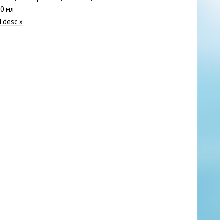
0 мл
d desc »