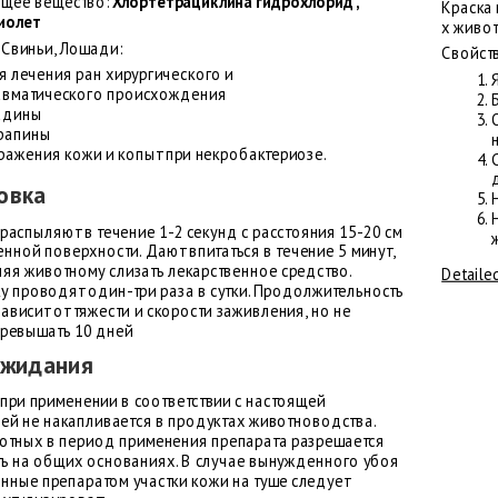
щее вещество:
Хлортетрациклина гидрохлорид ,
Краска 
иолет
х живо
 Свиньи, Лошади:
Свойств
я лечения ран хирургического и
авматического происхождения
адины
рапины
ражения кожи и копыт при некробактериозе.
овка
распыляют в течение 1-2 секунд с расстояния 15-20 см
нной поверхности. Дают впитаться в течение 5 минут,
ляя животному слизать лекарственное средство.
Detaile
у проводят один-три раза в сутки. Продолжительность
ависит от тяжести и скорости заживления, но не
ревышать 10 дней
ожидания
 при применении в соответствии с настоящей
ией не накапливается в продуктах животноводства.
отных в период применения препарата разрешается
ь на общих основаниях. В случае вынужденного убоя
нные препаратом участки кожи на туше следует