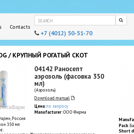
s
Contacts
+7 (4012) 50-51-70
OG / КРУПНЫЙ РОГАТЫЙ СКОТ
04142 Раносепт
аэрозоль (фасовка 350
мл)
(Аэрозоль)
Download manual
Цена
:
по запросу
Manufacturer
: ООО Фирма
арм», Россия
Manufa
ллон 350 мл
Pack
: 
sc
:
Short d