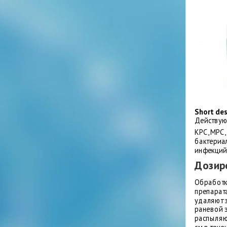
Short de
Действую
КРС, МРС,
бактериа
инфекций
Дозир
Обработк
препарат
удаляют з
раневой э
распыляю