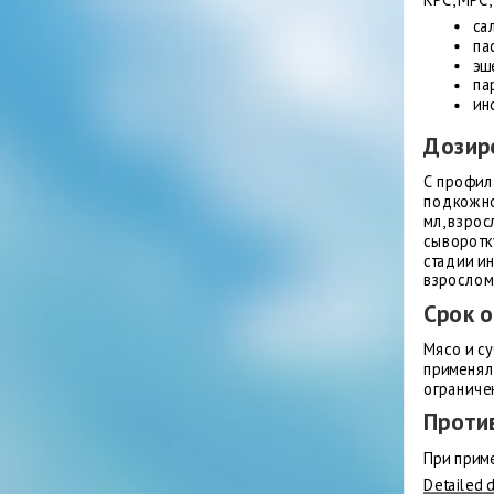
КРС, МРС,
са
па
эш
па
ин
Дозир
С профил
подкожно 
мл, взро
сыворотк
стадии ин
взрослом
Срок 
Мясо и с
применял
ограниче
Проти
При прим
Detailed 