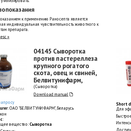
 утилизировать.
вопоказания
оказанием к применению Раносепта является
ая индивидуальная чувствительность животного к
там препарата.
desc »
04145 Сыворотка
против пастереллеза
крупного рогатого
скота, овец и свиней,
Белвитунифарм,
(Сыворотка)
Download manual
запросу
Short d
urer
: ОАО "БЕЛВИТУНИФАРМ", Беларусь
Для эф
акон
Быстро
sc
:
Интенс
щее вещество:
Сыворотка
Доступн