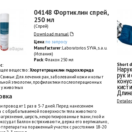
04148 Фортиклин спрей,
250 мл
(Спрей)
Download manual
Цена
:
по запросу
Manufacturer
: Laboratorios SYVA, s.a.u.
(Испания)
Pack
: Флакон 250 мл
Short d
sc
:
Нарук
щее вещество:
Хлортетрациклин гидрохлорида
рук и
 Свиньи: Для лечения ран, заболеваний кожи и копыт
конус
льной этиологии, профилактики послеоперационных
кисти
 у животных
Длин
овка
Detaile
и проводят 1 раз в 5-7 дней. Перед нанесением
а с обрабатываемой поверхности тела животного
агрязнения, шерсть, некротизированные ткани, гной и
кссудат. Баллон встряхивают и, держа его вертикально,
т препарат на пораженный участок с расстояния 18-20