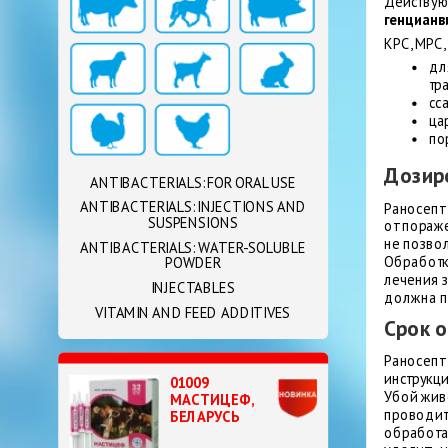
Действую
генцианв
КРС, МРС,
дл
тр
сс
ца
по
Дозир
ANTIBACTERIALS: FOR ORAL USE
ANTIBACTERIALS: INJECTIONS AND
Раносепт 
SUSPENSIONS
от пораже
не позво
ANTIBACTERIALS: WATER-SOLUBLE
Обработк
POWDER
лечения з
INJECTABLES
должна п
VITAMIN AND FEED ADDITIVES
Срок 
Раносепт
инструкц
01009
Убой жив
МАСТИЦЕФ,
проводит
БЕЛАРУСЬ
обработа