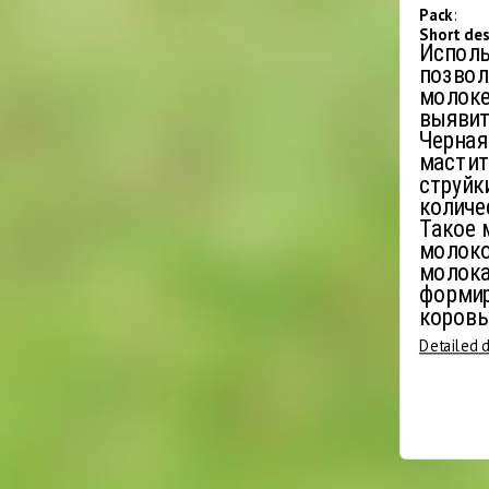
Pack
:
Short de
Исполь
позвол
молоке
выявит
Черная
мастит
струйк
количе
Такое 
молоко
молока
формир
коровы
Detailed 