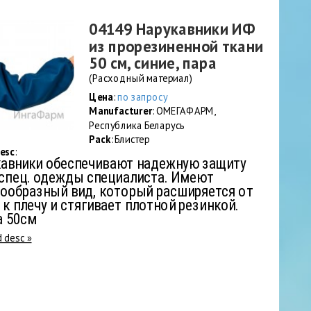
04149 Нарукавники ИФ
из прорезиненной ткани
50 см, синие, пара
(Расходный материал)
Цена
:
по запросу
Manufacturer
: ОМЕГАФАРМ,
Республика Беларусь
Pack
: Блистер
esc
:
авники обеспечивают надежную защиту
 спец. одежды специалиста. Имеют
ообразный вид, который расширяется от
 к плечу и стягивает плотной резинкой.
а 50см
d desc »