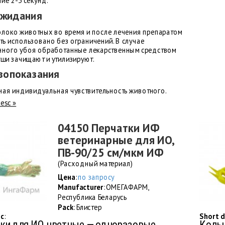
ние 2-3 секунд.
ожидания
олоко животных во время и после лечения препаратом
ть использовано без ограничений. В случае
ного убоя обработанные лекарственным средством
уши зачищают и утилизируют.
вопоказания
ая индивидуальная чувствительность животного.
desc »
04150 Перчатки ИФ
ветеринарные для ИО,
ПВ-90/25 см/мкм ИФ
(Расходный материал)
Цена
:
по запросу
Manufacturer
: ОМЕГАФАРМ,
Республика Беларусь
Pack
: Блистер
sc
:
Short d