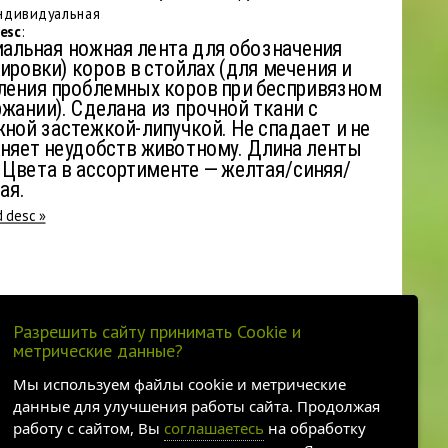
Индивидуальная
esc
:
альная ножная лента для обозначения
ировки) коров в стойлах (для мечения и
ения проблемных коров при беспривязном
жании). Сделана из прочной ткани с
ной застежкой-липучкой. Не спадает и не
няет неудобств животному. Длина ленты
 Цвета в ассортименте — желтая/синяя/
ая.
d desc »
Разрешить сайту принимать Cookie и
метрические данные?
21
22
23
»
Мы используем файлы cookie и метрические
данные для улучшения работы сайта. Продолжая
работу с сайтом, Вы
соглашаетесь
на обработку