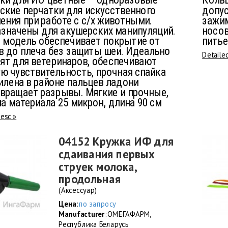
ки для ИО цветные — одноразовые
Кольц
ские перчатки для искусственного
допус
ения при работе с с/х животными.
зажим
значены для акушерских манипуляций.
носов
 модель обеспечивает покрытие от
питье
в до плеча без защиты шеи. Идеально
Detaile
ят для ветеринаров, обеспечивают
ю чувствительность, прочная спайка
илена в районе пальцев ладони
вращает разрывы. Мягкие и прочные,
а материала 25 микрон, длина 90 см
desc »
04152 Кружка ИФ для
сдаивания первых
струек молока,
продольная
(Аксессуар)
Цена
:
по запросу
Manufacturer
: ОМЕГАФАРМ,
Республика Беларусь