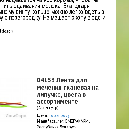
о надевается на нос коровы, чтобы не
тить сдаивания молока. Благодаря
ному винту кольцо можно легко вдеть в
ую перегородку. Не мешает скоту в еде и
d desc »
04153 Лента для
мечения тканевая на
липучке, цвета в
ассортименте
(Аксессуар)
Цена
:
по запросу
Manufacturer
: ОМЕГАФАРМ,
Республика Беларусь