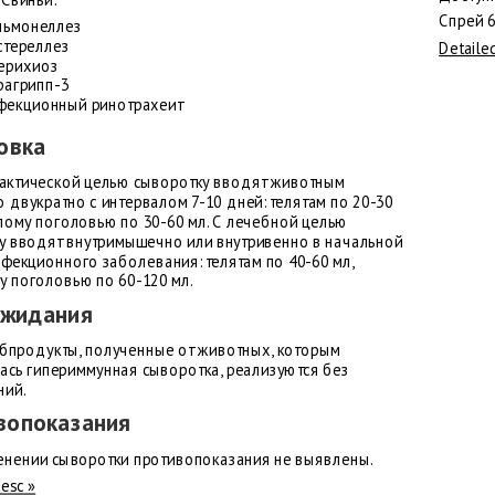
 Свиньи:
Спрей 6
льмонеллез
стереллез
Detaile
ерихиоз
рагрипп-3
фекционный ринотрахеит
овка
актической целью сыворотку вводят животным
двукратно с интервалом 7-10 дней: телятам по 20-30
слому поголовью по 30-60 мл. С лечебной целью
у вводят внутримышечно или внутривенно в начальной
фекционного заболевания: телятам по 40-60 мл,
у поголовью по 60-120 мл.
ожидания
убпродукты, полученные от животных, которым
ась гипериммунная сыворотка, реализуются без
ний.
вопоказания
енении сыворотки противопоказания не выявлены.
desc »