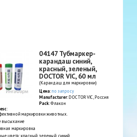
04147 Тубмаркер-
карандаш синий,
красный, зеленый,
DOCTOR VIC, 60 мл
(Карандаш для маркировки)
Цена
:
по запросу
Manufacturer
: DOCTOR VIC, Россия
Pack
: Флакон
esc
:
фективной маркировки животных.
е высыхание
ивная маркировка
ые цвета: красный, зеленый, синий