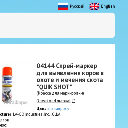
Русский
English
04144 Спрей-маркер
для выявления коров в
охоте и мечения скота
"QUIK SHOT"
(Краска для маркировки)
Download manual
Цена
:
по запросу
cturer
: LA-CO Industries, Inc., США
Баллон
esc
: