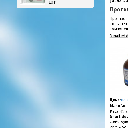
удалить и
10 г
Проти
Противоп
повышенн
компонен
Detailed 
Цена
:
по 
Manufact
Pack
: Фл
Short de
Действую