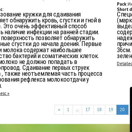
Pack
: 
sc
:
Short d
зование кружки для сдаивания
Специ
яет обнаружить кровь, сгустки и гной в
(марк
. Это очень эффективный способ
выдел
ь наличие инфекции на ранней стадии.
содер
 поверхность позволяет обнаружить
надеж
ные сгустки до начала доения. Первые
причи
и молока содержат наибольшее
36см.
ство бактерий и соматических клеток.
зелен
молоко не должно попадать в
Detaile
провод. Сдаивание первых струек
 , также неотъемлемая часть процесса
ования рефлекса молокоотдачи у
.
desc »
«
1
..
17
18
19
20