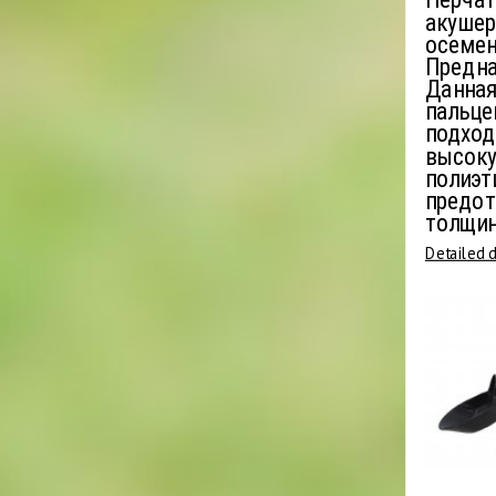
Перчат
акушер
осемен
Предна
Данная
пальце
подход
высоку
полиэт
предот
толщин
Detailed 