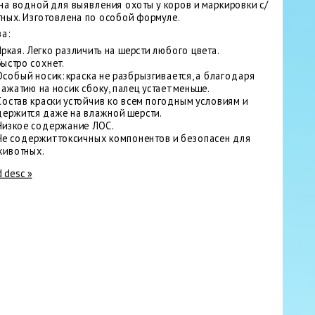
на водной для выявления охоты у коров и маркировки с/
тных. Изготовлена по особой формуле.
а:
Яркая. Легко различить на шерсти любого цвета.
Быстро сохнет.
Особый носик: краска не разбрызгивается, а благодаря
нажатию на носик сбоку, палец устает меньше.
Состав краски устойчив ко всем погодным условиям и
держится даже на влажной шерсти.
Низкое содержание ЛОС.
Не содержит токсичных компонентов и безопасен для
животных.
d desc »