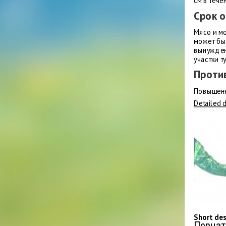
см в тече
Срок 
Мясо и м
может бы
вынужден
участки т
Проти
Повышенн
Detailed 
Short de