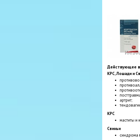
Действующее в
КРС, Лошади и Св
противово
противоал
противоот
посттравма
артрит;
тендоваги
КРС
маститы и 
Свиньи
синдрома м