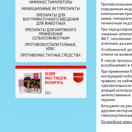
ИММУНОСТИМУЛЯТОРЫ
Противопоказани
ИНЪЕКЦИОННЫЕ ВЕТПРЕПАРАТЫ
повышенная инди
компонентам преп
ПРЕПАРАТЫ ДЛЯ
кишки, геморраги
ВНУТРИМАТОЧНОГО ВВЕДЕНИЯ
печеночная недо
ДЛЯ ЖИВОТНЫХ
При передозиров
ПРЕПАРАТЫ ДЛЯ НАРУЖНОГО
снижение аппетит
ПРИМЕНЕНИЯ
СЕЛЬХОЗЖИВОТНЫМ
ЖКТ, гипотензия/
угнетение дыхани
ПРОТИВОВОСПАЛИТЕЛЬНЫЕ,
НПВС
Особенностей дей
отмене не выявле
ПРОТИВОМАСТИТНЫЕ СРЕДСТВА
В случае пропус
возобновляют в т
При применении К
01009
инструкцией побо
МАСТИЦЕФ,
правило, не наб
БЕЛАРУСЬ
чувствительности
реакций использ
10 г
антигистаминные 
терапии.
Кетоджект не ре
другими нестеро
глюкокортикоидам
Подробное описа