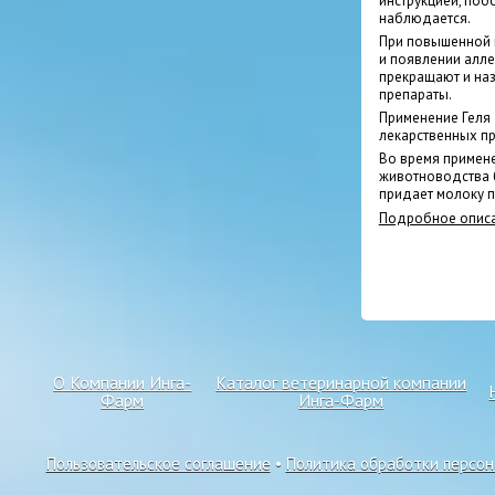
инструкцией, поб
наблюдается.
При повышенной 
и появлении алле
прекращают и на
препараты.
Применение Геля 
лекарственных пр
Во время примене
животноводства б
придает молоку п
Подробное описа
О Компании Инга-
Каталог ветеринарной компании
Фарм
Инга-Фарм
Пользовательское соглашение
•
Политика обработки персо