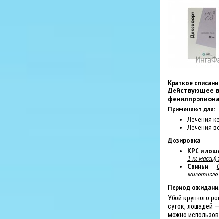
Краткое описани
Действующее в
фенилпропиона
Применяют для:
Лечения к
Лечения в
Дозировка
КРС и лош
1 кг массы)
Свиньи
—
животного
Период ожидани
Убой крупного ро
суток, лошадей —
можно использова