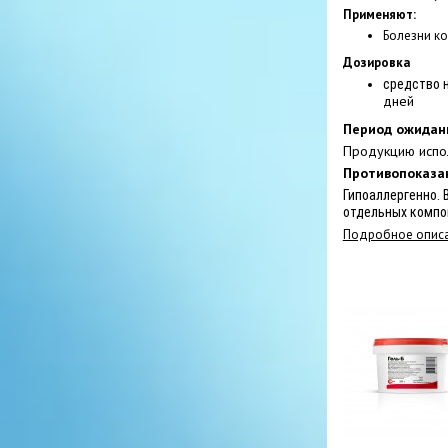
Применяют:
Болезни ко
Дозировка
средство 
дней
Период ожидан
Продукцию испо
Противопоказа
Гипоаллергенно.
отдельных компо
Подробное описа