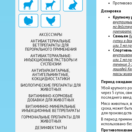
Противово
Дозировка
Крупному 
внутримыше
мг действу
препарата 
АКСЕССУАРЫ
Свиньям
К
сутки в доз
АНТИБАКТЕРИАЛЬНЫЕ
ВЕТПРЕПАРАТЫ ДЛЯ
или 3 мл пр
ПЕРОРАЛЬНОГО ПРИМЕНЕНИЯ
Спортивн
внутривенно
АНТИБАКТЕРИАЛЬНЫЕ:
или 1 мл пр
ИНЪЕКЦИОННЫЕ РАСТВОРЫ И
СУСПЕНЗИИ
течение 3-
лошадей Ке
АНТИПАРАЗИТАРНЫЕ,
массы живо
АНТИГЕЛЬМИНТНЫЕ,
КОКЦИДИОСТАТИКИ
Период ожидани
БИОЛОГИЧЕСКИЕ ПРЕПАРАТЫ ДЛЯ
Убой крупного ро
ЖИВОТНЫХ
через 5 суток, св
ВИТАМИННО-КОРМОВЫЕ
последнего введ
ДОБАВКИ ДЛЯ ЖИВОТНЫХ
Мясо животных, 
ВИТАМИННО-МИНЕРАЛЬНЫЕ
срока, может быт
ИНЪЕКЦИОННЫЕ ВЕТПРЕПАРАТЫ
для производства
ГОРМОНАЛЬНЫЕ ПРЕПАРАТЫ ДЛЯ
В период примен
ЖИВОТНЫХ
использовано без
ДЕЗИНФЕКТАНТЫ
Противопоказан