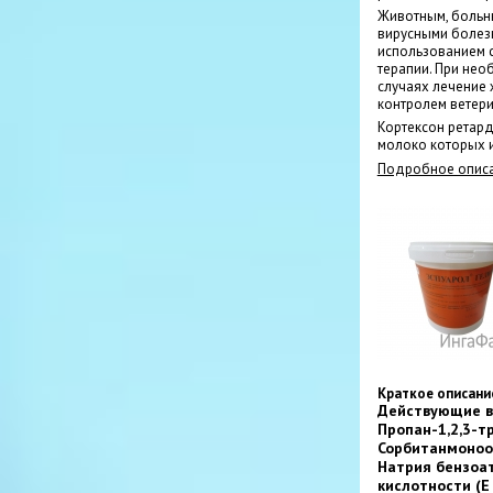
Животным, больн
вирусными болезн
использованием с
терапии. При нео
случаях лечение
контролем ветери
Кортексон ретард
молоко которых 
Подробное описа
Краткое описани
Действующие ве
Пропан-1,2,3-тр
Сорбитанмоноол
Натрия бензоат
кислотности (Е