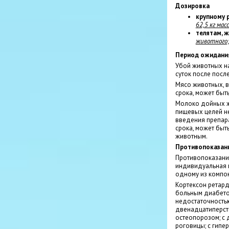
Дозировка
крупному 
62,5 кг мас
телятам, 
животного
Период ожидани
Убой животных на
суток после посл
Мясо животных, 
срока, может быт
Молоко дойных ж
пищевых целей не
введения препара
срока, может быт
животным.
Противопоказан
Противопоказани
индивидуальная 
одному из компон
Кортексон ретар
больным диабето
недостаточность
двенадцатиперстн
остеопорозом; с 
роговицы; с гипе