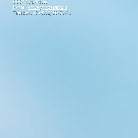
ООО "Инга Фарм"
E-mail:
office@ingafarm.ru
Телефон:
+7 (4012) 50-51-70