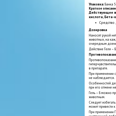
Упаковка
: Банка 
Краткое описани
Действующее в
кислота, Бета-
Средство 
Дозировка
Наносят рукой не
животных, на каж
очередным доен
Действие Геля – Б
Противопоказан
Противопоказани
гиперчувствител
в препарате.
При применении с
не наблюдается.
Особенностей дей
при его отмене н
Гель – Б можно 
животным.
Следует избегать
может привести к
При применении Г