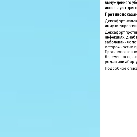
вынужденного уб
используют для 
Противопоказа
Дексафорт нельзя
иммуносупрессив
Дексафорт проти
инфекциях, диабе
заболеваниях поч
осторожностью п
Противопоказано
беременности, та
родам или аборту
Подробное описа