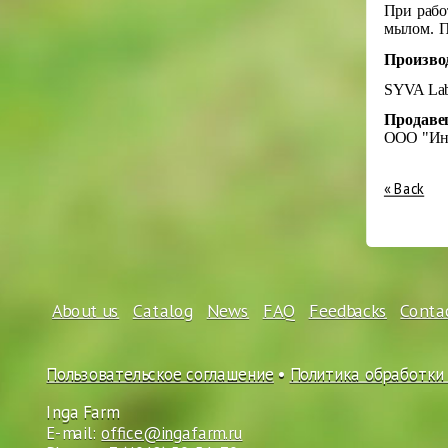
При рабо
мылом. П
Произво
SYVA Lab
Продаве
ООО "Ин
« Back
About us
Catalog
News
FAQ
Feedbacks
Conta
Пользовательское соглашение
•
Политика обработки
Inga Farm
E-mail:
office@ingafarm.ru