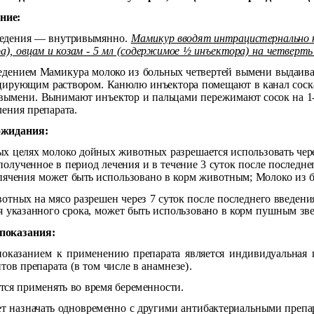
ние:
ведения — внутривымянно.
Мамикур вводят интрацистернально к
а), овцам и козам - 5 мл (содержимое ½ инъектора) на четверть
едением Мамикура молоко из больных четвертей вымени выдаива
ирующим раствором. Канюлю инъектора помещают в канал соск
 вымени. Вынимают инъектор и пальцами пережимают сосок на 1-
ления препарата.
ожидания:
х целях молоко дойных животных разрешается использовать через
полученное в период лечения и в течение 3 суток после последн
пячения может быть использовано в корм животным; Молоко из б
отных на мясо разрешен через 7 суток после последнего введе
я указанного срока, может быть использовано в корм пушным зв
показания:
оказанием к применению препарата является индивидуальная 
тов препарата (в том числе в анамнезе).
тся применять во время беременности.
ет назначать одновременно с другими антибактериальными препа