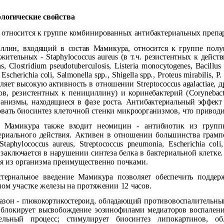
логические свойства
относится к группе комбинированных антибактериальных препар
ллин, входящий в состав Мамикура, относится к группе пол
жительных - Staphylococcus aureus (в т.ч. резистентных к действ
ns, Clostridium pseudotuberculosis, Listeria monocytogenes, Bacil
 Escherichia coli, Salmonella spp., Shigella spp., Proteus mirabilis, P.
ляет высокую активность в отношении Streptococcus agalactiae, 
в, резистентных к пенициллину) и коринебактерий (Corynebacte
анизмы, находящиеся в фазе роста. Антибактериальный эффект
вать биосинтез клеточной стенки микроорганизмов, что приводи
в Мамикура также входит неомицин - антибиотик из групп
ериального действия. Активен в отношении большинства грам
Staphylococcus aureus, Streptococcus pneumonia, Escherichia col
 заключается в нарушении синтеза белка в бактериальной клетке
я из организма преимущественно почками.
тернальное введение Мамикура позволяет обеспечить поддер
ом участке железы на протяжении 12 часов.
азон - глюкокортикостероид, обладающий противовоспалительны
блокирует высвобождение эозинофилами медиаторов воспаления
тельный процесс; стимулирует биосинтез липокартинов, о