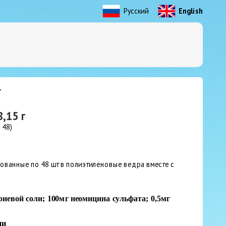
Русский
English
Г
,15 г
 48)
акованные по 48 шт в полиэтиленовые ведра вместе с
риевой соли; 100мг неомицина сульфата; 0,5мг
ии