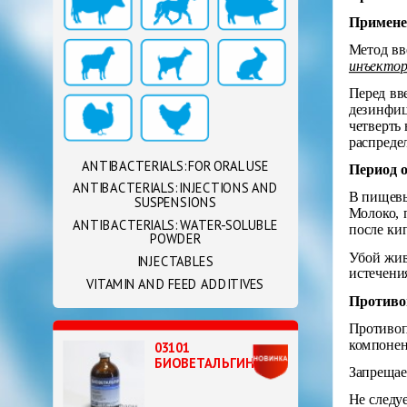
Примене
Метод в
инъектор
Перед вв
дезинфиц
четверть
распреде
ANTIBACTERIALS: FOR ORAL USE
Период 
ANTIBACTERIALS: INJECTIONS AND
В пищевы
SUSPENSIONS
Молоко, 
ANTIBACTERIALS: WATER-SOLUBLE
после ки
POWDER
Убой жив
INJECTABLES
истечени
VITAMIN AND FEED ADDITIVES
Противо
Противоп
компонен
03101
БИОВЕТАЛЬГИН
Запрещае
Не следу