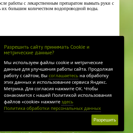
осле работы с лекарственным препаратом вымыть руки с
ь их большим количеством водопроводной воды.
Разрешить сайту принимать Cookie и
метрические данные?
Мы используем файлы cookie и метрические
данные для улучшения работы сайта. Продолжая
работу с сайтом, Вы
соглашаетесь
на обработку
этих данных и использование сервиса Яндекс.
Метрика. Для согласия нажмите ОК. Чтобы
ознакомится с нашей Политикой использования
файлов «cookie» нажмите
здесь
Политика обработки персональных данных
•
Согласие на использование Яндекс Метрика
Разрешить
rivacy policy
opyright © 2008-2026 - ingafarm.ru - All rights reserved