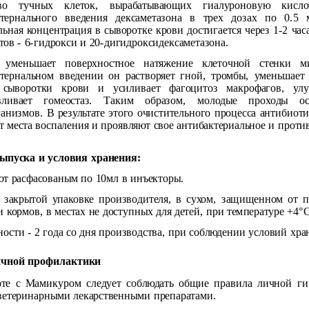
тво тучных клеток, вырабатывающих гиалуроновую кисло
стернального введения дексаметазона в трех дозах по 0.5
ьная концентрация в сыворотке крови достигается через 1-2 час
тов - 6-гидрокси и 20-дигидроксидексаметазона.
 уменьшает поверхностное натяжение клеточной стенки м
тернальном введении он растворяет гной, тромбы, уменьшает
ь сыворотки крови и усиливает фагоцитоз макрофагов, у
авливает гомеостаз. Таким образом, молодые проходы о
анизмов. В результате этого очистительного процесса антибиоти
т места воспаления и проявляют свое антибактериальное и проти
ыпуска и условия хранения:
т расфасованым по 10мл в инъекторы.
 закрытой упаковке производителя, в сухом, защищенном от п
и кормов, в местах не доступных для детей, при температуре +4°
ности - 2 года со дня производства, при соблюдении условий хра
чной профилактики
те с Мамикуром следует соблюдать общие правила личной ги
 ветеринарными лекарственными препаратами.