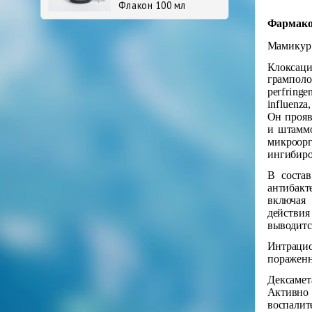
Флакон 100 мл
Фармако
Мамикур 
Клоксаци
грамполо
perfringe
influenza,
Он прояв
и штаммо
микроорг
ингибиро
В соста
антибакт
включая 
действия
выводитс
Интрацис
пораженн
Дексамет
Активно 
воспали