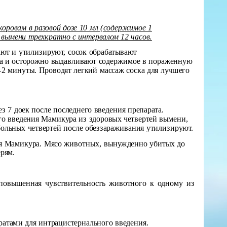
оровам в разовой дозе 10 мл (содержимое 1
 вымени трехкратно с интервалом 12 часов.
ют и утилизируют, сосок обрабатывают
а и осторожно выдавливают содержимое в пораженную
2 минуты. Проводят легкий массаж соска для лучшего
 7 доек после последнего введения препарата.
его введения Мамикура из здоровых четвертей вымени,
ольных четвертей после обеззараживания утилизируют.
ния Мамикура. Мясо животных, вынужденно убитых до
ерям.
повышенная чувствительность животного к одному из
ратами для интрацистернального введения.