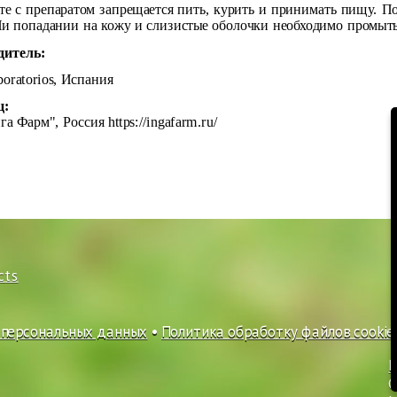
те с препаратом запрещается пить, курить и принимать пищу. П
и попадании на кожу и слизистые оболочки необходимо промыт
дитель:
oratorios, Испания
ц:
га Фарм", Россия
https://ingafarm.ru/
cts
 персональных данных
•
Политика обработку файлов cookie
P
C