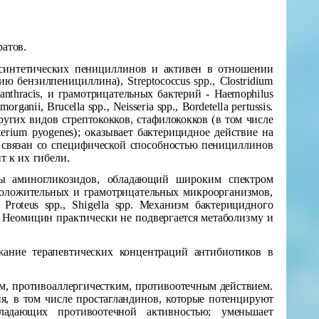
атов.
усинтетических пенициллинов и активен в отношении
ию бензилпенициллина), Streptococcus spp., Clostridium
lus anthracis, и грамотрицательных бактерий - Haemophilus
 morganii, Brucella spp., Neisseria spp., Bordetella pertussis.
других видов стрептококков, стафилококков (в том числе
rium pyogenes); оказывает бактерицидное действие на
 связан со специфической способностью пенициллинов
т к их гибели.
ы аминогликозидов, обладающий широким спектром
положительных и грамотрицательных микроорганизмов,
i, Proteus spp., Shigella spp. Механизм бактерицидного
. Неомицин практически не подвергается метаболизму и
жание терапевтических концентраций антибиотиков в
м, противоаллергичестким, противоотечным действием.
, в том числе простагландинов, которые потенцируют
бладающих противоотечной активностью; уменьшает