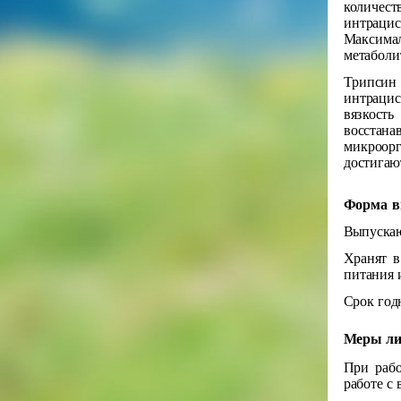
количес
интраци
Максимал
метаболи
Трипсин
интрацис
вязкост
восстан
микроорг
достигаю
Форма в
Выпускаю
Хранят в
питания 
Срок год
Меры ли
При рабо
работе с