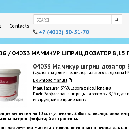
s
Contacts
+7 (4012) 50-51-70
OG / 04033 МАМИКУР ШПРИЦ ДОЗАТОР 8,15 
04033 Мамикур шприц дозатор 8
(Суспензия для интрацистернального введения №
Download manual
Manufacturer
: SYVA Laboratorios, Испания
Pack
: Расфасован в шприцы - дозаторы 8,15 г, уп
инструкцией по применению
ющие вещества на
10
мл суспензии: 250мг клоксациллина нат
азона натрия фосфата; 5мг трипсина.
т для лечения мастита у коров, овец и коз в период лактац