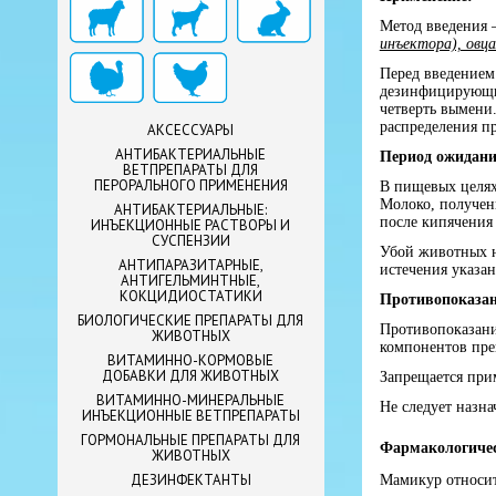
Метод введения
инъектора), овц
Перед введением
дезинфицирующим
четверть вымени
распределения пр
АКСЕССУАРЫ
АНТИБАКТЕРИАЛЬНЫЕ
Период ожидани
ВЕТПРЕПАРАТЫ ДЛЯ
ПЕРОРАЛЬНОГО ПРИМЕНЕНИЯ
В пищевых целях
Молоко, полученн
АНТИБАКТЕРИАЛЬНЫЕ:
после кипячения
ИНЪЕКЦИОННЫЕ РАСТВОРЫ И
СУСПЕНЗИИ
Убой животных н
АНТИПАРАЗИТАРНЫЕ,
истечения указа
АНТИГЕЛЬМИНТНЫЕ,
КОКЦИДИОСТАТИКИ
Противопоказа
БИОЛОГИЧЕСКИЕ ПРЕПАРАТЫ ДЛЯ
Противопоказани
ЖИВОТНЫХ
компонентов преп
ВИТАМИННО-КОРМОВЫЕ
ДОБАВКИ ДЛЯ ЖИВОТНЫХ
Запрещается при
ВИТАМИННО-МИНЕРАЛЬНЫЕ
Не следует назн
ИНЪЕКЦИОННЫЕ ВЕТПРЕПАРАТЫ
ГОРМОНАЛЬНЫЕ ПРЕПАРАТЫ ДЛЯ
Фармакологичес
ЖИВОТНЫХ
ДЕЗИНФЕКТАНТЫ
Мамикур относит