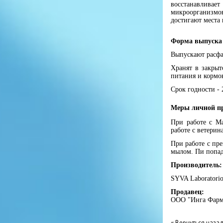
восстанавлива
микроорганизмов
достигают места 
Форма выпуска 
Выпускают расфа
Хранят в закрыт
питания и кормов
Срок годности - 
Меры личной п
При работе с М
работе с ветери
При работе с пр
мылом. Пи попад
Производитель:
SYVA Laboratorio
Продавец:
ООО "Инга Фарм
« Вернуться наза