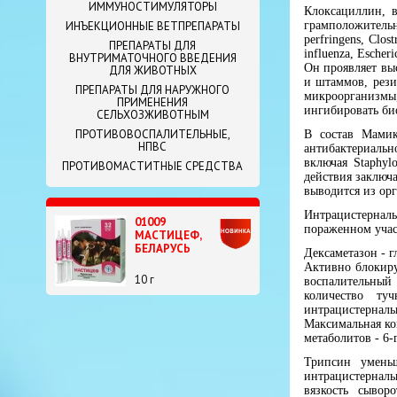
ИММУНОСТИМУЛЯТОРЫ
Клоксациллин, 
грамположительны
ИНЪЕКЦИОННЫЕ ВЕТПРЕПАРАТЫ
perfringens, Clos
ПРЕПАРАТЫ ДЛЯ
influenza, Escheric
ВНУТРИМАТОЧНОГО ВВЕДЕНИЯ
Он проявляет выс
ДЛЯ ЖИВОТНЫХ
и штаммов, рези
ПРЕПАРАТЫ ДЛЯ НАРУЖНОГО
микроорганизмы,
ПРИМЕНЕНИЯ
ингибировать би
СЕЛЬХОЗЖИВОТНЫМ
ПРОТИВОВОСПАЛИТЕЛЬНЫЕ,
В состав Мамик
НПВС
антибактериальн
включая Staphylo
ПРОТИВОМАСТИТНЫЕ СРЕДСТВА
действия заключ
выводится из ор
Интрацистернал
01009
пораженном учас
МАСТИЦЕФ,
БЕЛАРУСЬ
Дексаметазон - 
Активно блокиру
10 г
воспалительный
количество ту
интрацистернал
Максимальная ко
метаболитов - 6-
Трипсин умень
интрацистерналь
вязкость сыво