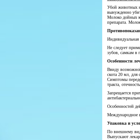
Убой животных н
вынужденно убит
Молоко дойных к
препарата. Моло
Противопоказа
Индивидуальная 
Не следует прим
зубов, самкам в
Особенности ле
Ввиду возможной
скота 20 мл, для 
Симптомы передо
тракта, отечност
Запрещается при
антибактериальн
Особенностей де
Международное н
Упаковка и усл
По внешнему вид
Выпускают лекар