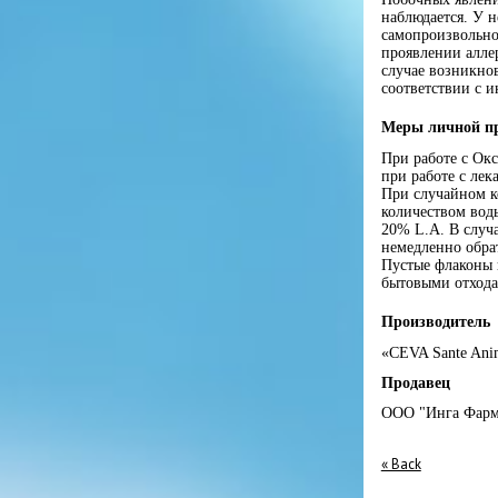
наблюдается. У 
самопроизвольно
проявлении алле
случае возникно
соответствии с 
Меры личной п
При работе с Ок
при работе с ле
При случайном к
количеством воды
20% L.А. В случ
немедленно обра
Пустые флаконы 
бытовыми отхода
Производитель
«CEVA Sante Ani
Продавец
ООО "Инга Фарм
« Back