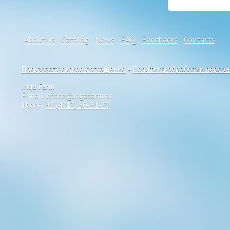
About us
Catalog
News
FAQ
Feedbacks
Contacts
Пользовательское соглашение
•
Политика обработки персо
Inga Farm
E-mail:
office@ingafarm.ru
Phone:
+7 (4012) 50-51-70