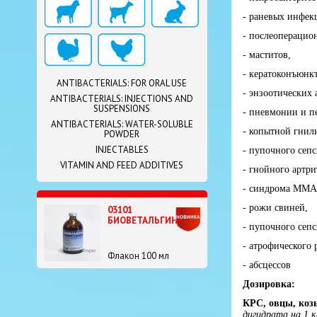
- раневых инфек
- послеоперацио
- маститов,
- кератоконъюнк
ANTIBACTERIALS: FOR ORAL USE
- энзоотических 
ANTIBACTERIALS: INJECTIONS AND
SUSPENSIONS
- пневмонии и п
ANTIBACTERIALS: WATER-SOLUBLE
- копытной гнил
POWDER
INJECTABLES
- пупочного сепс
VITAMIN AND FEED ADDITIVES
- гнойного артри
- синдрома ММА (
- рожи свиней,
03101
БИОВЕТАЛЬГИН
- пупочного сепс
- атрофического 
Флакон 100 мл
- абсцессов
Дозировка:
КРС, овцы, коз
дигидрата на 1 