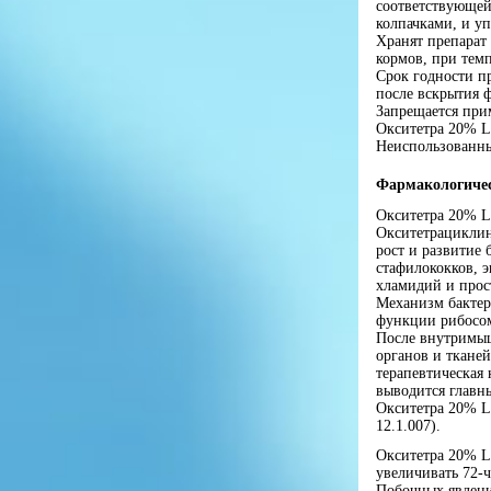
соответствующе
колпачками, и у
Хранят препарат 
кормов, при темп
Срок годности пр
после вскрытия ф
Запрещается при
Окситетра 20% L.
Неиспользованны
Фармакологичес
Окситетра 20% L
Окситетрациклин
рост и развитие
стафилококков, э
хламидий и прос
Механизм бактер
функции рибосом
После внутримыш
органов и тканей
терапевтическая 
выводится главн
Окситетра 20% L
12.1.007).
Окситетра 20% L
увеличивать 72-
Побочных явлени