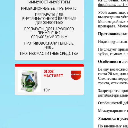
КРС, овцы, коз
ИММУНОСТИМУЛЯТОРЫ
дигидрата на 1 
ИНЪЕКЦИОННЫЕ ВЕТПРЕПАРАТЫ
Убой животных н
ПРЕПАРАТЫ ДЛЯ
вынужденно убит
ВНУТРИМАТОЧНОГО ВВЕДЕНИЯ
Молоко дойных к
ДЛЯ ЖИВОТНЫХ
препарата. Моло
ПРЕПАРАТЫ ДЛЯ НАРУЖНОГО
ПРИМЕНЕНИЯ
Противопоказа
СЕЛЬХОЗЖИВОТНЫМ
Индивидуальная 
ПРОТИВОВОСПАЛИТЕЛЬНЫЕ,
НПВС
Не следует прим
ПРОТИВОМАСТИТНЫЕ СРЕДСТВА
зубов, самкам в
Особенности ле
Ввиду возможной
01008
скота 20 мл, для 
МАСТИВЕТ
Симптомы передо
тракта, отечност
10 г
Запрещается при
антибактериальн
Особенностей де
Международное н
Упаковка и усл
По внешнему вид