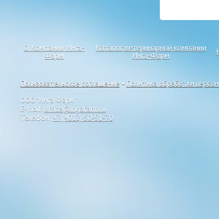
О Компании Инга-
Каталог ветеринарной компании
Фарм
Инга-Фарм
Пользовательское соглашение
•
Политика обработки персо
ООО "Инга Фарм"
E-mail:
office@ingafarm.ru
Телефон:
+7 (4012) 50-51-70