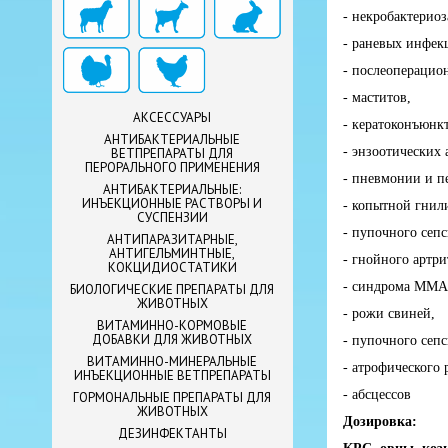
- некробактериоз
- раневых инфек
- послеоперацио
- маститов,
АКСЕССУАРЫ
- кератоконъюнк
АНТИБАКТЕРИАЛЬНЫЕ
- энзоотических 
ВЕТПРЕПАРАТЫ ДЛЯ
ПЕРОРАЛЬНОГО ПРИМЕНЕНИЯ
- пневмонии и п
АНТИБАКТЕРИАЛЬНЫЕ:
ИНЪЕКЦИОННЫЕ РАСТВОРЫ И
- копытной гнил
СУСПЕНЗИИ
- пупочного сепс
АНТИПАРАЗИТАРНЫЕ,
АНТИГЕЛЬМИНТНЫЕ,
- гнойного артри
КОКЦИДИОСТАТИКИ
- синдрома ММА (
БИОЛОГИЧЕСКИЕ ПРЕПАРАТЫ ДЛЯ
ЖИВОТНЫХ
- рожи свиней,
ВИТАМИННО-КОРМОВЫЕ
ДОБАВКИ ДЛЯ ЖИВОТНЫХ
- пупочного сепс
ВИТАМИННО-МИНЕРАЛЬНЫЕ
- атрофического 
ИНЪЕКЦИОННЫЕ ВЕТПРЕПАРАТЫ
- абсцессов
ГОРМОНАЛЬНЫЕ ПРЕПАРАТЫ ДЛЯ
ЖИВОТНЫХ
Дозировка:
ДЕЗИНФЕКТАНТЫ