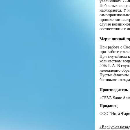
увеличивать 72-
Побочных явлени
наблюдается. У 
самопроизвольно
проявлении алле
случае возникно
соответствии с 
Меры личной п
При работе с Ок
при работе с ле
При случайном к
количеством воды
20% L.А. В случ
немедленно обра
Пустые флаконы 
бытовыми отхода
Производитель
«CEVA Sante Ani
Продавец
ООО "Инга Фарм
« Вернуться наза