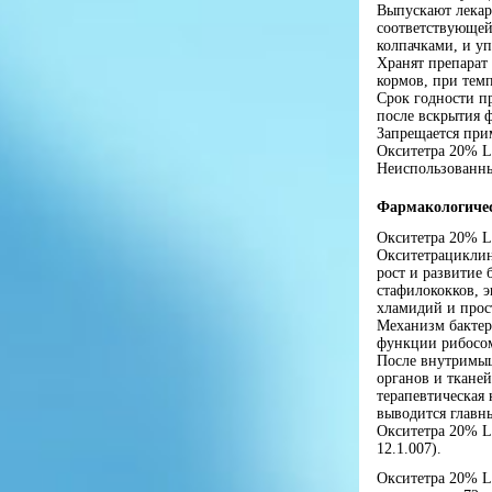
Выпускают лекар
соответствующе
колпачками, и у
Хранят препарат 
кормов, при темп
Срок годности пр
после вскрытия ф
Запрещается при
Окситетра 20% L.
Неиспользованны
Фармакологичес
Окситетра 20% L
Окситетрациклин
рост и развитие
стафилококков, э
хламидий и прос
Механизм бактер
функции рибосом
После внутримыш
органов и тканей
терапевтическая 
выводится главн
Окситетра 20% L
12.1.007).
Окситетра 20% L