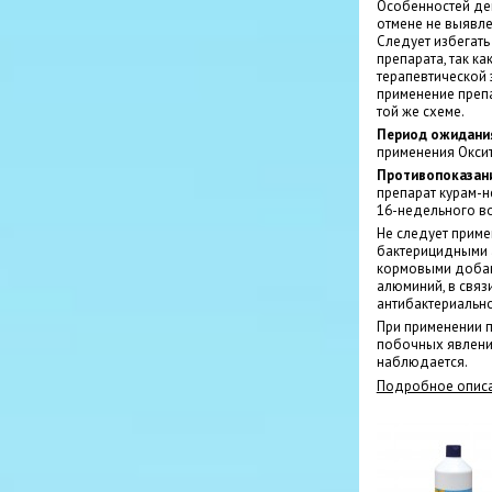
Особенностей дей
отмене не выявле
Следует избегат
препарата, так ка
терапевтической 
применение препа
той же схеме.
Период ожидания
применения Оксит
Противопоказан
препарат курам-н
16-недельного воз
Не следует приме
бактерицидными а
кормовыми добав
алюминий, в свя
антибактериально
При применении п
побочных явлений
наблюдается.
Подробное описа