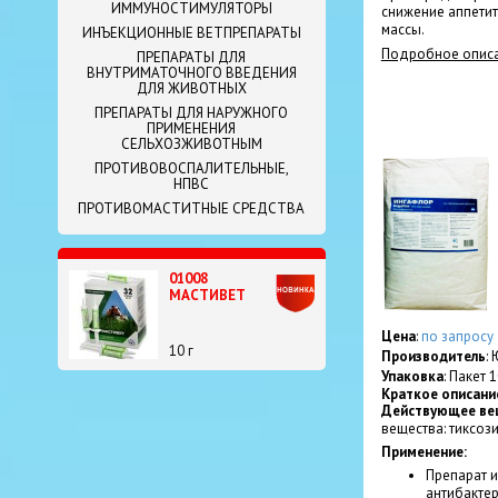
ИММУНОСТИМУЛЯТОРЫ
снижение аппетит
массы.
ИНЪЕКЦИОННЫЕ ВЕТПРЕПАРАТЫ
Подробное описа
ПРЕПАРАТЫ ДЛЯ
ВНУТРИМАТОЧНОГО ВВЕДЕНИЯ
ДЛЯ ЖИВОТНЫХ
ПРЕПАРАТЫ ДЛЯ НАРУЖНОГО
ПРИМЕНЕНИЯ
СЕЛЬХОЗЖИВОТНЫМ
ПРОТИВОВОСПАЛИТЕЛЬНЫЕ,
НПВС
ПРОТИВОМАСТИТНЫЕ СРЕДСТВА
01008
МАСТИВЕТ
Цена
:
по запросу
10 г
Производитель
:
Упаковка
: Пакет 1
Краткое описани
Действующее ве
вещества: тиксози
Применение:
Препарат и
антибактер