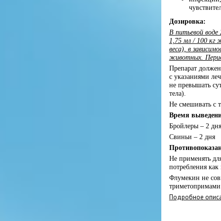
чувствите
Дозировка:
В питьевой воде 2
1,75 мл / 100 кг 
веса), в зависим
животных. Период
Препарат должен
с указаниями леч
не превышать су
тела).
Не смешивать с 
Время выведени
Бройлеры – 2 дн
Свиньи – 2 дня
Противопоказа
Не применять дл
потребления как 
Флумекин не сов
триметопримами
Подробное описа