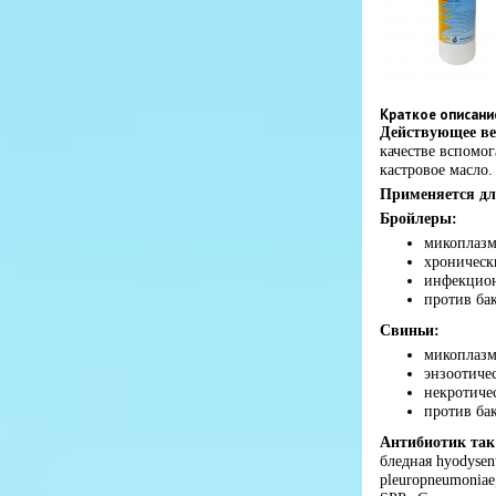
Краткое описани
Действующее в
качестве вспомо
кастровое масло.
Применяется дл
Бройлеры:
микоплазм
хроническ
инфекцион
против ба
Свиньи:
микоплазм
энзоотиче
некротиче
против ба
Антибиотик так
бледная hyodysent
pleuropneumoniae