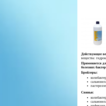
Действующее ве
вещества: гидро
Применяется дл
болезнях бактер
Бройлеры:
колибакте
сальмонел
пастерелле
Свиньи:
колибакте
сальмонел
инфекции,