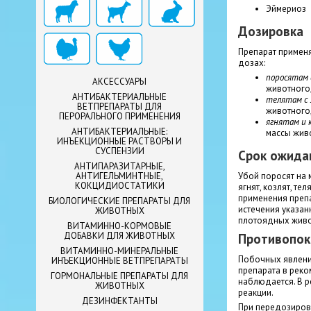
Эймериоз
Дозировка
Препарат примен
дозах:
поросятам 
АКСЕССУАРЫ
животного,
АНТИБАКТЕРИАЛЬНЫЕ
телятам с
ВЕТПРЕПАРАТЫ ДЛЯ
животного,
ПЕРОРАЛЬНОГО ПРИМЕНЕНИЯ
ягнятам и 
АНТИБАКТЕРИАЛЬНЫЕ:
массы живо
ИНЪЕКЦИОННЫЕ РАСТВОРЫ И
СУСПЕНЗИИ
Срок ожида
АНТИПАРАЗИТАРНЫЕ,
Убой поросят на м
АНТИГЕЛЬМИНТНЫЕ,
КОКЦИДИОСТАТИКИ
ягнят, козлят, тел
применения преп
БИОЛОГИЧЕСКИЕ ПРЕПАРАТЫ ДЛЯ
истечения указан
ЖИВОТНЫХ
плотоядных живо
ВИТАМИННО-КОРМОВЫЕ
ДОБАВКИ ДЛЯ ЖИВОТНЫХ
Противопок
ВИТАМИННО-МИНЕРАЛЬНЫЕ
Побочных явлени
ИНЪЕКЦИОННЫЕ ВЕТПРЕПАРАТЫ
препарата в реко
ГОРМОНАЛЬНЫЕ ПРЕПАРАТЫ ДЛЯ
наблюдается. В 
ЖИВОТНЫХ
реакции.
ДЕЗИНФЕКТАНТЫ
При передозиров