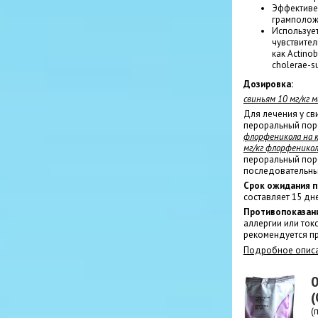
Эффективе
грамполож
Используе
чувствител
как Actinob
cholerae-su
Дозировка:
свиньям 10 мг/кг м
Для лечения у св
пероральный пор
флорфеникола на к
мг/кг флорфеникола
пероральный поро
последовательны
Срок ожидания п
составляет 15 дн
Противопоказан
аллергии или ток
рекомендуется пр
Подробное описа
0
(
(