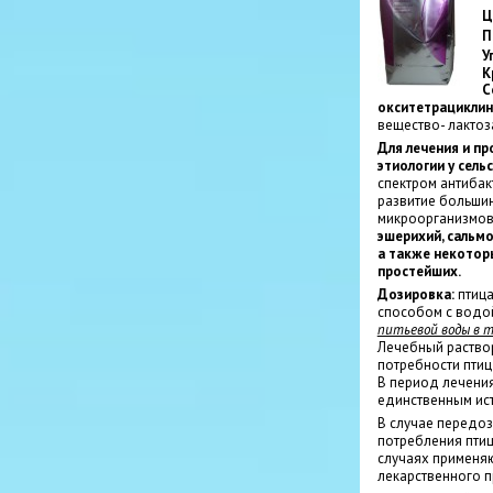
Ц
П
У
К
С
окситетрациклина
вещество- лактоза
Для лечения и п
этиологии у сель
спектром антибак
развитие больши
микроорганизмов,
эшерихий, сальмо
а также некоторы
простейших.
Дозировка:
птиц
способом с водо
питьевой воды в т
Лечебный раствор
потребности птиц
В период лечени
единственным ис
В случае передо
потребления птиц
случаях применя
лекарственного п