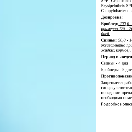
SPP., Стрептококк
Erysipelothrix SP
Campylobacter п
Дозировка:
Бройлер:
200,0 -
примерно 125 - 20
дней.
Свиньи:
50,0 - 
эквивалентно при
жидких кормов), 
Период выведен
Свиньи - 4 дня
Бройлеры - 5 дн
Противопоказа
Запрещается раб
гиперчувствител
попадании препа
необходимо неме
Подробное описа