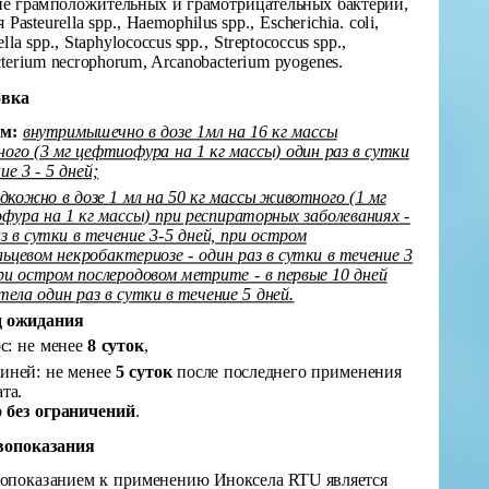
ие грамположительных и грамотрицательных бактерий,
 Pasteurella spp., Haemophilus spp., Escherichia. coli,
lla spp., Staphylococcus spp., Streptococcus spp.,
terium necrophorum, Arcanobacterium pyogenes.
овка
м:
внутримышечно в дозе 1мл на 16 кг массы
ого (3 мг цефтиофура на 1 кг массы) один раз в сутки
ие 3 - 5 дней;
дкожно в дозе 1 мл на 50 кг массы животного (1 мг
фура на 1 кг массы) при респираторных заболеваниях -
з в сутки в течение 3-5 дней, при остром
ьцевом некробактериозе - один раз в сутки в течение 3
ри остром послеродовом метрите - в первые 10 дней
тела один раз в сутки в течение 5 дней.
д ожидания
с: не менее
8 суток
,
виней: не менее
5 суток
после последнего применения
та.
о
без ограничений
.
вопоказания
опоказанием к применению Иноксела RTU является