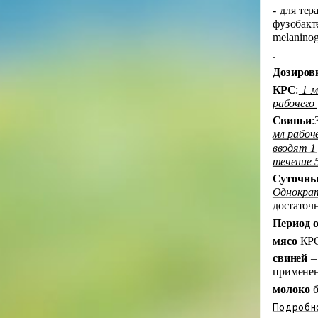
- для те
фузобакте
melaninog
.
Дозиров
КРС
:
1 м
рабочего
Свиньи
:
мл рабоч
вводят 1 
течение 5
Суточн
Однократ
достаточ
Период 
мясо
КРС
свиней
– 
применен
молоко
б
Подробно