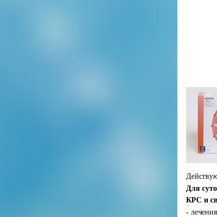
Действу
Для сут
КРС и с
- лечени