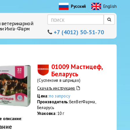
Русский
English
 ветеринарной
ии Инга-Фарм
+7 (4012) 50-51-70
01009 Мастицеф,
Беларусь
(Суспензия в шприцах)
Скачать инструкцию
Цена
:
по запросу
Производитель
: БелВетФарма,
Беларусь
Упаковка
: 10 г
е описание
:
ание