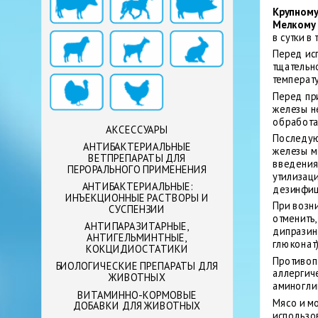
Крупному
Мелкому 
в сутки в
Перед ис
тщательн
температ
Перед пр
железы н
обработа
АКСЕССУАРЫ
Последую
АНТИБАКТЕРИАЛЬНЫЕ
железы м
ВЕТПРЕПАРАТЫ ДЛЯ
введения
ПЕРОРАЛЬНОГО ПРИМЕНЕНИЯ
утилизаци
АНТИБАКТЕРИАЛЬНЫЕ:
дезинфици
ИНЪЕКЦИОННЫЕ РАСТВОРЫ И
При возн
СУСПЕНЗИИ
отменить
АНТИПАРАЗИТАРНЫЕ,
дипразин)
АНТИГЕЛЬМИНТНЫЕ,
глюконат)
КОКЦИДИОСТАТИКИ
Противоп
БИОЛОГИЧЕСКИЕ ПРЕПАРАТЫ ДЛЯ
аллергич
ЖИВОТНЫХ
аминогли
ВИТАМИННО-КОРМОВЫЕ
Мясо и м
ДОБАВКИ ДЛЯ ЖИВОТНЫХ
использов