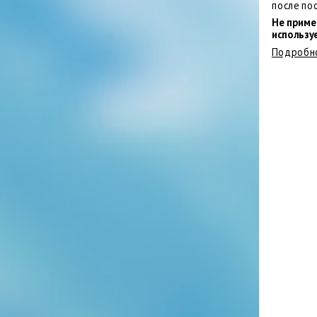
после по
Не приме
использу
Подробно