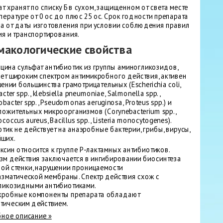
т хранят по списку Б в сухом, защищенном от света месте
пературе от 0 ос до плюс 25 ос. Срок годности препарата
да от даты изготовления при условии соблюдения правил
ия и транспортирования.
акологические свойства
цина сульфат антибиотик из группы аминогликозидов,
ет широким спектром антимикробного действия, активен
ении большинства грамотрицательных (Escherichia coli,
acter spp., klebsiella pneumoniae, Salmonella spp.,
bacter spp., Pseudomonas aeruginosa, Proteus spp.) и
ожительных микроорганизмов (Corynebacterium spp.,
ococcus aureus, Bacillus spp., Listeria monocytogenes).
тик не действует на анаэробные бактерии, грибы, вирусы,
йших.
син относится к группе Р-лактамных антибиотиков.
зм действия заключается в ингибировании биосинтеза
ной стенки, нарушении проницаемости
азматической мембраны. Спектр действия схож с
ликозидными антибиотиками.
кробные компоненты препарата обладают
тическим действием.
ное описание »