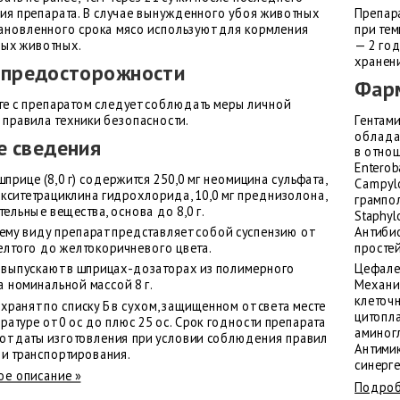
ия препарата. В случае вынужденного убоя животных
Препара
тановленного срока мясо используют для кормления
при тем
ых животных.
— 2 го
хранен
 предосторожности
Фарм
те с препаратом следует соблюдать меры личной
 правила техники безопасности.
Гентами
облада
 сведения
в отнош
Enterob
прице (8,0 г) содержится 250,0 мг неомицина сульфата,
Campylo
окситетрациклина гидрохлорида, 10,0 мг преднизолона,
грампол
ельные вещества, основа до 8,0 г.
Staphyl
ему виду препарат представляет собой суспензию от
Антибио
елтого до желтокоричневого цвета.
просте
 выпускают в шприцах-дозаторах из полимерного
Цефалек
а номинальной массой 8 г.
Механи
клеточ
хранят по списку Б в сухом, защищенном от света месте
цитопл
ратуре от 0 ос до плюс 25 ос. Срок годности препарата
аминог
 от даты изготовления при условии соблюдения правил
Антими
 и транспортирования.
синерге
е описание »
Подроб