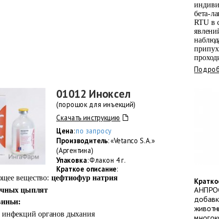
индиви
бета-л
RTU в 
явлени
наблюд
припух
проход
Подроб
01012 Иноксел
(порошок для инъекций)
Скачать инструкцию
Цена
:
по запросу
Производитель
: «Vetanco S.A.»
(Аргентина)
Упаковка
: Флакон 4 г.
Краткое описание
:
ющее вещество:
цефтиофур натрия
Кратко
АНПРО
очных цыплят
добавк
виньи:
животн
я инфекций органов дыхания
многок