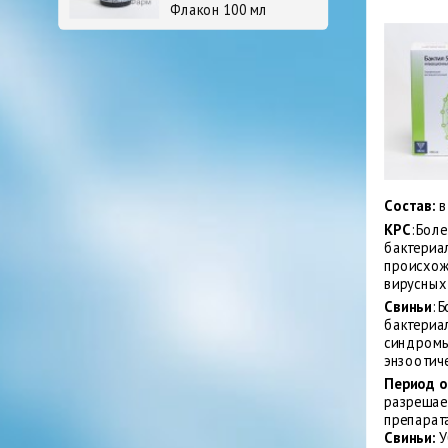
Флакон 100 мл
Состав:
в
КРС
:
Боле
бактериа
происхож
вирусных
Свиньи
: 
бактериа
синдромы
энзоотич
Период 
разрешае
препарат
Свиньи:
У