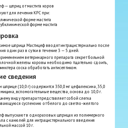
еф — шприц от мастита коров
уют для лечения КРС при:
клинической форме мастита
субклинической форме мастита
ировка
имое шприца Мастицеф вводят интрацистернально после
ия один раз в сутки в течение 3 — 5 дней.
применением ветеринарного препарата секрет больной
олочной железы коровы необходимо тщательно сдоить,
инктера соска обработать антисептиком.
е сведения
 шприце (10,0 г) содержится 350,0 мг цефалексина, 35,0
амицина, вспомогательные вещества, основа до 10,0 г.
шнему виду препарат представляет собой слегка
ивающуюся суспензию от белого до светло-желтого
еф выпускают в одноразовых шприцах из полимерного
ала с канюлей для интрацистернального введения
ьной массой 10 г.