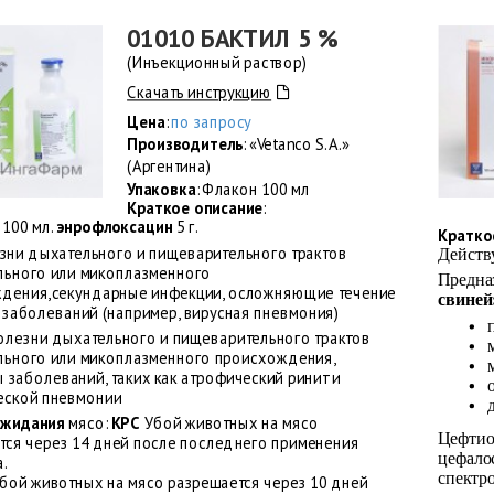
01010 БАКТИЛ 5 %
(Инъекционный раствор)
Скачать инструкцию
Цена
:
по запросу
Производитель
: «Vetanco S.A.»
(Аргентина)
Упаковка
: Флакон 100 мл
Краткое описание
:
 100 мл.
энрофлоксацин
5 г.
Кратко
зни дыхательного и пищеварительного трактов
Действ
льного или микоплазменного
Предна
дения,секундарные инфекции, осложняющие течение
свиней
 заболеваний (например, вирусная пневмония)
Болезни дыхательного и пищеварительного трактов
льного или микоплазменного происхождения,
 заболеваний, таких как атрофический ринит и
еской пневмонии
ожидания
мясо:
КРС
Убой животных на мясо
Цефтио
тся через 14 дней после последнего применения
цефало
а.
спектр
бой животных на мясо разрешается через 10 дней