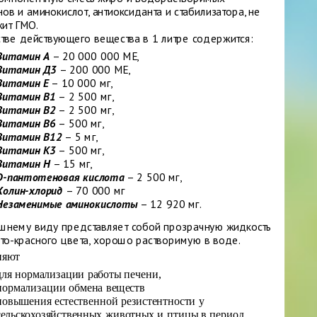
ов и аминокислот, антиоксиданта и стабилизатора, не
ит ГМО.
стве действующего вещества в 1 литре содержится:
Витамин А
– 20 000 000 МЕ,
Витамин Д3
– 200 000 МЕ,
Витамин Е
– 10 000 мг,
Витамин В1
– 2 500 мг,
Витамин В2
– 2 500 мг,
Витамин В6
– 500 мг,
Витамин В12
– 5 мг,
Витамин К3
– 500 мг,
Витамин Н
– 15 мг,
D-пантотеновая кислота
– 2 500 мг,
Холин-хлорид
– 70 000 мг
Незаменимые аминокислоты
– 12 920 мг.
шнему виду представляет собой прозрачную жидкость
то-красного цвета, хорошо растворимую в воде.
няют
для нормализации работы печени,
нормализации обмена веществ
повышения естественной резистентности у
сельскохозяйственных животных и птицы в период