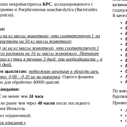
рапии некробактериоза
КРС
, ассоциированного с
витамин
риями и Porphiromonas assacharolytica (Bacteroides
содерж
enicus).
В каче
ка:
г на кг массы животного, что соответствует 1 мл
 раствора на 50 кг массы животного;
3
мг на кг массы животного, что соответствует 1
его раствора на 16 кг массы животного. Препарат
раз в сутки в течение 3 дней, при необходимости – в
 дней.
ым цыплятам:
подкожная инъекция в область шеи.
но: 0,08 – 0,20 мг на цыпленка
. Одного флакона
но для обработки 40000 цыплят.
ожидания:
По вне
бурова
 не менее чем
24 часа
Приме
не ранее чем через
48 часов
после последнего
ия Иноксела.
ез ограничений.
е описание »