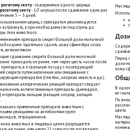
 рогатому скоту
- содержимое одного шприца
Мастиц
рогатому скоту
-
1/2 шприца
после сдаивания один раз
Использ
 течение 3 — 5 дней.
пользованием шприц с препаратом рекомендуется
о встряхнуть, а при необходимости подогреть до
уры тела животного.
Доз
именением препарата секрет больной доли молочной
еобходимо тщательно сдоить, кожу сфинктера соска
Содерж
ть антисептиком.
сдаиван
щие сдаивания секрета больной доли молочной
Перед 
ожно проводить не ранее, чем через шесть часов после
доли м
 препарата, в отдельную посуду с последующей
кожу сф
ей секрета путем кипячения или смешивания с
Общи
рующим препаратом (глютекс, хлорная известь и др.).
икновении аллергических реакций препарат следует
В одном
, назначить антигистаминные препараты (димедрол,
мг гент
 и препараты кальция (кальция хлорид, кальция
.
По вне
рассла
оказано применение препарата животным с
цвета.
ескими реакциями на антибиотики групп
козидов, тетрациклинов.
Мастиц
матери
олоко животных в пищевых целях разрешается
номинал
ать не ранее, чем через 21 сутки после последнего