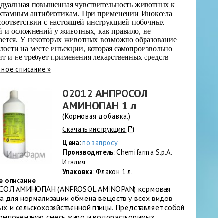
дуальная повышенная чувствительность животных к
актамным антибиотикам. При применении Иноксела
соответствии с настоящей инструкцией побочных
й и осложнений у животных, как правило, не
ается. У некоторых животных возможно образование
лости на месте инъекции, которая самопроизвольно
ит и не требует применения лекарственных средств
ное описание »
02012 АНПРОСОЛ
АМИНОПАН 1 л
(Кормовая добавка.)
Скачать инструкцию
Цена
:
по запросу
Производитель
: Chemifarma S.p.A.
Италия
Упаковка
: Флакон 1 л.
е описание
:
СОЛ АМИНОПАН (ANPROSOL AMINOPAN) кормовая
а для нормализации обмена веществ у всех видов
ых и сельскохозяйственной птицы. Представляет собой
омпонентную смесь жиро и водорастворимых