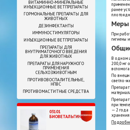
ВИТАМИННО-МИНЕРАЛЬНЫЕ
применен
ИНЪЕКЦИОННЫЕ ВЕТПРЕПАРАТЫ
ранее ус
ГОРМОНАЛЬНЫЕ ПРЕПАРАТЫ ДЛЯ
плотоядн
ЖИВОТНЫХ
Меры
ДЕЗИНФЕКТАНТЫ
ИММУНОСТИМУЛЯТОРЫ
При рабо
гигиены и
ИНЪЕКЦИОННЫЕ ВЕТПРЕПАРАТЫ
Общие
ПРЕПАРАТЫ ДЛЯ
ВНУТРИМАТОЧНОГО ВВЕДЕНИЯ
ДЛЯ ЖИВОТНЫХ
В одном ш
200,0 мг 
ПРЕПАРАТЫ ДЛЯ НАРУЖНОГО
ПРИМЕНЕНИЯ
вспомогат
СЕЛЬХОЗЖИВОТНЫМ
По внешн
ПРОТИВОВОСПАЛИТЕЛЬНЫЕ,
светло-ж
НПВС
Препарат
ПРОТИВОМАСТИТНЫЕ СРЕДСТВА
материал
Препарат 
при темпе
— 2 года
03101
хранения
БИОВЕТАЛЬГИН
Подробно