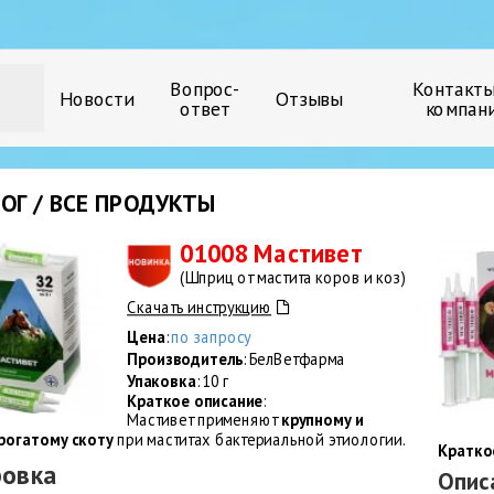
Вопрос-
Контакты
Новости
Отзывы
ответ
компан
ОГ / ВСЕ ПРОДУКТЫ
01008 Мастивет
(Шприц от мастита коров и коз)
Скачать инструкцию
Цена
:
по запросу
Производитель
: БелВетфарма
Упаковка
: 10 г
Краткое описание
:
Мастивет применяют
крупному и
рогатому скоту
при маститах бактериальной этиологии.
Кратко
овка
Опис