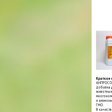
Краткое 
АНПРОСО
добавка
животных
многоком
и аминоки
ГМО.
В качест