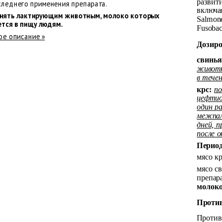
развит
следнего применения препарата.
включая
нять лактирующим животным, молоко которых
Salmone
ется в пищу людям.
Fusobac
е описание »
Дозир
свинья
животн
в течен
крс:
по
цефтио
один ра
межпал
дней, п
после о
Перио
мясо кр
мясо с
препара
молок
Проти
Против