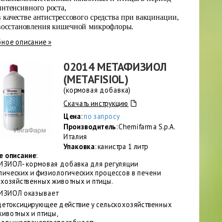
интенсивного роста,
в качестве антистрессового средства при вакцинации,
восстановления кишечной микрофлоры.
ное описание »
02014 МЕТАФИЗИОЛ
(METAFISIOL)
(кормовая добавка)
Скачать инструкцию
Цена
:
по запросу
Производитель
: Chemifarma S.p.A.
Италия
Упаковка
: канистра 1 литр
е описание
:
ЗИОЛ- кормовая добавка для регуляции
лических и физиологических процессов в печени
охозяйственных животных и птицы.
ЗИОЛ оказывает
детоксицирующее действие у сельскохозяйственных
животных и птицы,