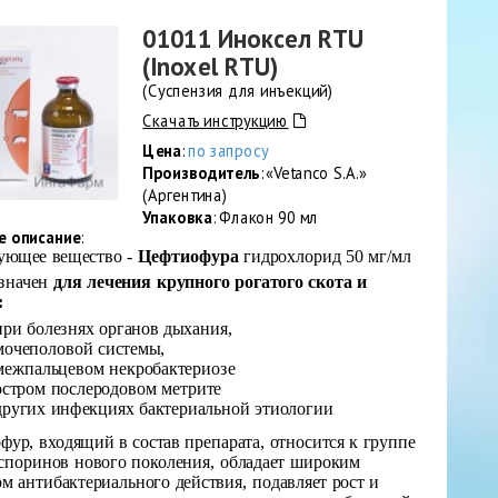
01011 Иноксел RTU
(Inoxel RTU)
(Суспензия для инъекций)
Скачать инструкцию
Цена
:
по запросу
Производитель
: «Vetanco S.A.»
(Аргентина)
Упаковка
: Флакон 90 мл
е описание
:
ующее вещество -
Цефтиофура
гидрохлорид 50 мг/мл
значен
для лечения крупного рогатого скота и
:
при болезнях органов дыхания,
мочеполовой системы,
межпальцевом некробактериозе
остром послеродовом метрите
других инфекциях бактериальной этиологии
фур, входящий в состав препарата, относится к группе
споринов нового поколения, обладает широким
ом антибактериального действия, подавляет рост и