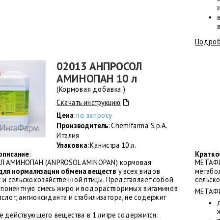
Подроб
02013 АНПРОСОЛ
АМИНОПАН 10 л
(Кормовая добавка.)
Скачать инструкцию
Цена
:
по запросу
Производитель
: Chemifarma S.p.A.
Италия
Упаковка
: Канистра 10 л.
описание
:
Кратко
Л АМИНОПАН (ANPROSOL AMINOPAN) кормовая
МЕТАФИ
для нормализации обмена веществ
у всех видов
метабо
 и сельскохозяйственной птицы. Представляет собой
сельск
понентную смесь жиро и водорастворимых витаминов
МЕТАФИ
слот, антиоксиданта и стабилизатора, не содержит
ве действующего вещества в 1 литре содержится: