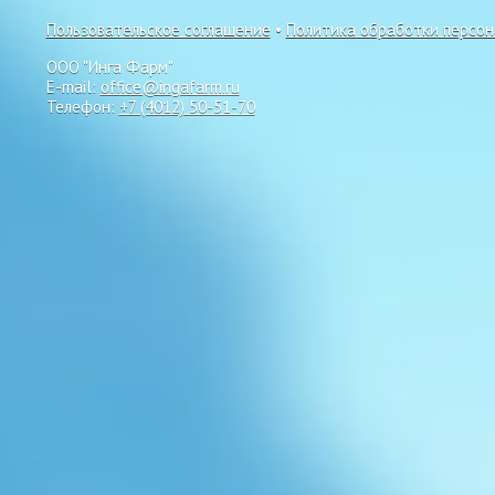
Пользовательское соглашение
•
Политика обработки персо
ООО "Инга Фарм"
E-mail:
office@ingafarm.ru
Телефон:
+7 (4012) 50-51-70