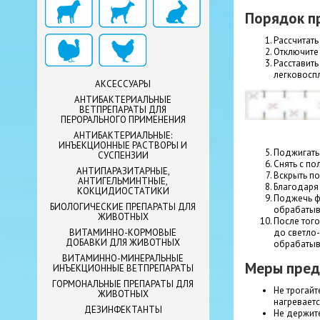
Порядок п
Рассчитат
Отключите
Расставит
легковосп
АКСЕССУАРЫ
АНТИБАКТЕРИАЛЬНЫЕ
ВЕТПРЕПАРАТЫ ДЛЯ
ПЕРОРАЛЬНОГО ПРИМЕНЕНИЯ
АНТИБАКТЕРИАЛЬНЫЕ:
ИНЪЕКЦИОННЫЕ РАСТВОРЫ И
Поджигать
СУСПЕНЗИИ
Снять с по
АНТИПАРАЗИТАРНЫЕ,
Вскрыть п
АНТИГЕЛЬМИНТНЫЕ,
Благодаря 
КОКЦИДИОСТАТИКИ
Поджечь фи
БИОЛОГИЧЕСКИЕ ПРЕПАРАТЫ ДЛЯ
обрабатыв
ЖИВОТНЫХ
После того
до светло-
ВИТАМИННО-КОРМОВЫЕ
ДОБАВКИ ДЛЯ ЖИВОТНЫХ
обрабатыв
ВИТАМИННО-МИНЕРАЛЬНЫЕ
Меры пред
ИНЪЕКЦИОННЫЕ ВЕТПРЕПАРАТЫ
ГОРМОНАЛЬНЫЕ ПРЕПАРАТЫ ДЛЯ
Не трогайт
ЖИВОТНЫХ
нагреваетс
ДЕЗИНФЕКТАНТЫ
Не держите