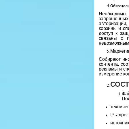
Обязател
Необходимы 
запрошенных 
авторизации,
корзины и сп
доступ к за
связаны с п
невозможным 
Маркети
Собирают инф
контента, со
рекламы и сп
измерение ко
СОСТ
Фа
Пол
техничес
IP-адрес
источник