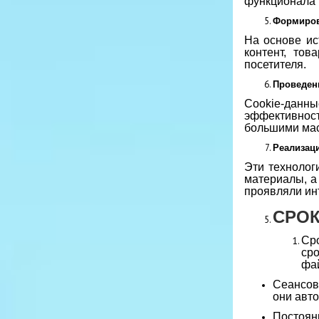
функционала 
Формиров
На основе ис
контент, то
посетителя.
Проведен
Cookie-данны
эффективнос
большими масс
Реализац
Эти технолог
материалы, а
проявляли ин
СРОК
Сро
ср
фай
Сеансовы
они авт
Постоянн