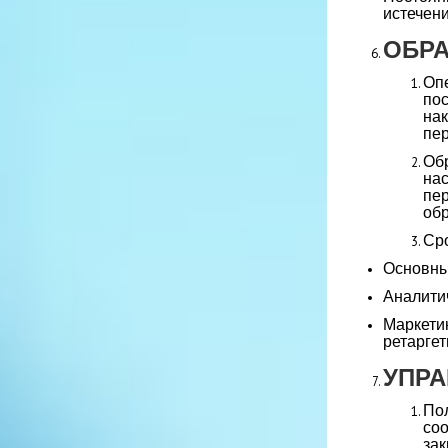
истечени
ОБРА
Оп
пос
на
пер
Об
нас
пе
обр
Сро
Основные
Аналитич
Маркети
ретаргет
УПРА
По
co
за