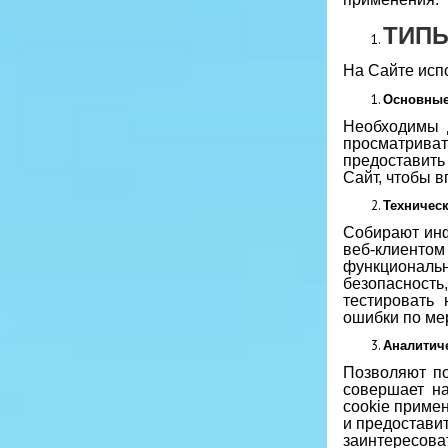
ТИПЫ
На Сайте исп
Основны
Необходимы 
просматрива
предоставить
Сайт, чтобы в
Техничес
Собирают инф
веб-клиенто
функциональ
безопасност
тестировать
ошибки по ме
Аналитич
Позволяют по
совершает н
cookie примен
и предостави
заинтересова