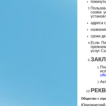
покинуть
Пользов
cookie 
установл
адреса с
названия
сроки де
Если По
прежнем
услуг Са
ЗАК
По
ис
off
Акт
РЕКВ
Общество с огр
Юридический а