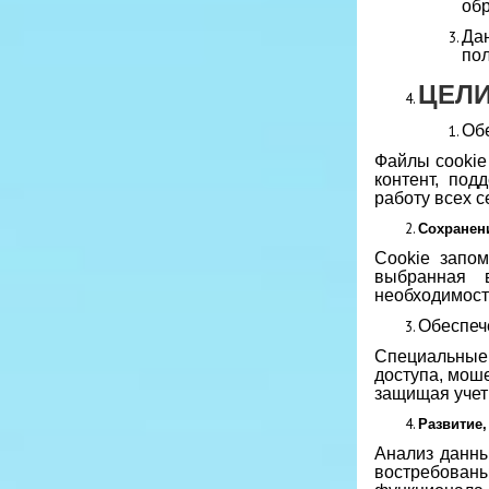
об
Да
пол
ЦЕЛИ
Обе
Файлы cookie
контент, под
работу всех с
Сохранен
Cookie запом
выбранная 
необходимост
Обеспеч
Специальные
доступа, моше
защищая учет
Развитие,
Анализ данны
востребован