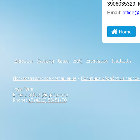
3906035329, 
Email:
office@
Home
About us
Catalog
News
FAQ
Feedbacks
Contacts
Пользовательское соглашение
•
Политика обработки персо
Inga Farm
E-mail:
office@ingafarm.ru
Phone:
+7 (4012) 50-51-70