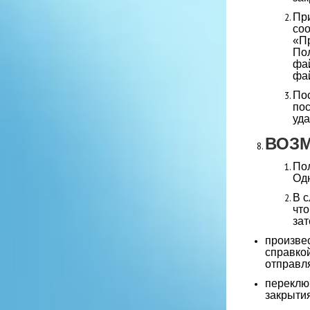
Пр
co
«П
По
фа
фай
По
по
уда
ВОЗМ
Пол
Одн
В с
что
зат
произвес
справкой
отправля
переклю
закрыти