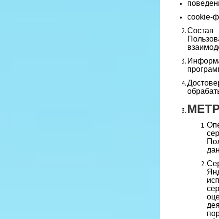
поведен
cookie-
Состав 
Пользов
взаимод
Информа
программ
Достов
обрабаты
МЕТР
Оп
сер
По
да
Се
Янд
ис
се
оц
дея
по