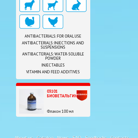
ANTIBACTERIALS: FOR ORAL USE
ANTIBACTERIALS: INJECTIONS AND
SUSPENSIONS
ANTIBACTERIALS: WATER-SOLUBLE
POWDER
INJECTABLES
VITAMIN AND FEED ADDITIVES
03101
БИОВЕТАЛЬГИН
Флакон 100 мл
About us
Catalog
News
FAQ
Feedbacks
Contacts