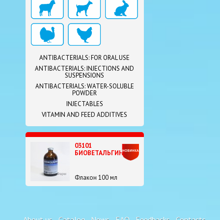
ANTIBACTERIALS: FOR ORAL USE
ANTIBACTERIALS: INJECTIONS AND
SUSPENSIONS
ANTIBACTERIALS: WATER-SOLUBLE
POWDER
INJECTABLES
VITAMIN AND FEED ADDITIVES
03101
БИОВЕТАЛЬГИН
Флакон 100 мл
About us
Catalog
News
FAQ
Feedbacks
Contacts