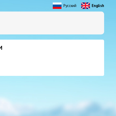
Русский
English
И