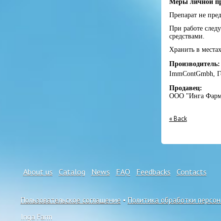
Меры личной п
Препарат не пре
При работе след
средствами.
Хранить в местах
Производитель:
ImmContGmbh, Г
Продавец:
ООО "Инга Фарм
« Back
About us
Catalog
News
FAQ
Feedbacks
Contacts
Пользовательское соглашение
•
Политика обработки персо
Inga Farm