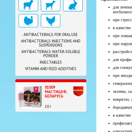
для лечен
несбаланс
при стрес
в качеств
ANTIBACTERIALS: FOR ORAL USE
при повыш
ANTIBACTERIALS: INJECTIONS AND
при наруш
SUSPENSIONS
ANTIBACTERIALS: WATER-SOLUBLE
расстройст
POWDER
для профи
INJECTABLES
для стиму
VITAMIN AND FEED ADDITIVES
при миоди
гемералоп
01009
экземы, сы
МАСТИЦЕФ,
БЕЛАРУСЬ
невритах,
10 г
бородавча
в качеств
профилакт
олигоспер