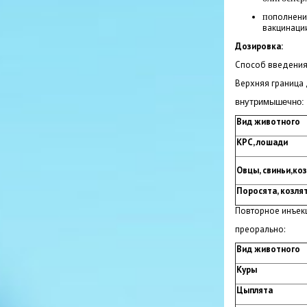
полнени
по
вакцинации
Дозировка:
Способ введения 
Верхняя граница
внутримышечно:
Вид животного
КРС, лошади
Овцы, свиньи,ко
Поросята, козлят
Повторное инъекц
преорально:
Вид животного
Куры
Цыплята