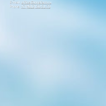
E-mail:
office@ingafarm.ru
Phone:
+7 (4012) 50-51-70