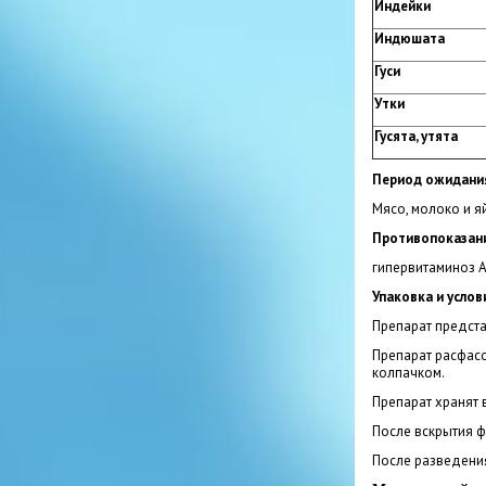
Индейки
Индюшата
Гуси
Утки
Гусята, утята
Период ожидани
Мясо, молоко и я
Противопоказани
гипервитаминоз А
Упаковка и услов
Препарат предста
Препарат расфасо
колпачком.
Препарат хранят 
После вскрытия ф
После разведения