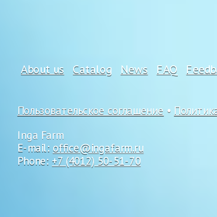
About us
Catalog
News
FAQ
Feedb
Пользовательское соглашение
•
Политик
Inga Farm
E-mail:
office@ingafarm.ru
Phone:
+7 (4012) 50-51-70