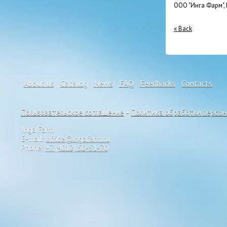
ООО "Инга Фарм",
« Back
About us
Catalog
News
FAQ
Feedbacks
Contacts
Пользовательское соглашение
•
Политика обработки персо
Inga Farm
E-mail:
office@ingafarm.ru
Phone:
+7 (4012) 50-51-70