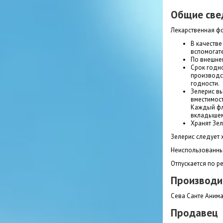
Общие све
Лекарственная фо
В качестве
вспомогате
По внешнем
Срок годно
производст
годности.
Зелерис вы
вместимос
Каждый фл
вкладышем
Хранят Зел
Зелерис следует 
Неиспользованный
Отпускается по ре
Производи
Сева Санте Анима
Продавец