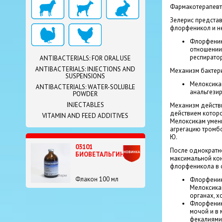
Фармакотерапевти
Зелерис представ
флорфеникол и н
Флорфенико
отношении
респиратор
ANTIBACTERIALS: FOR ORAL USE
ANTIBACTERIALS: INJECTIONS AND
Механизм бактери
SUSPENSIONS
Мелоксикам
ANTIBACTERIALS: WATER-SOLUBLE
анальгези
POWDER
INJECTABLES
Механизм действи
действием которо
VITAMIN AND FEED ADDITIVES
Мелоксикам умен
агрегацию тромбо
Ю.
03101
После однократно
БИОВЕТАЛЬГИН
максимальной конц
флорфеникола в 
Флакон 100 мл
Флорфенико
Мелоксикам
органах, х
Флорфеник
мочой и в 
фекалиями,