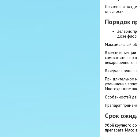
По степени возде
опасности.
Порядок п
Зелерис п
дозе фло
Максимальный об
В месте инъекции
самостоятельно в
лекарственного п
В случае появлен
При длительном 
уменьшение аппет
Многократное вве
Особенностей дей
Препарат применя
Срок ожид
Убой крупного ро
препарата. Мясо 