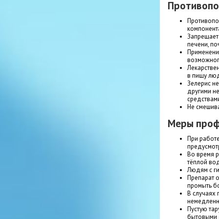
Противопо
Противопо
компонент
Запрещаетс
печени, по
Применени
возможног
Лекарстве
в пищу люд
Зелерис н
другими н
средствами
Не смешива
Меры проф
При работе
предусмот
Во время р
тёплой во
Людям с ги
Препарат 
промыть б
В случаях 
немедленно
Пустую тар
бытовыми 