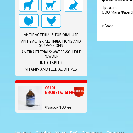
Продавец
ООО "Инга Фарм",
« Back
ANTIBACTERIALS: FOR ORAL USE
ANTIBACTERIALS: INJECTIONS AND
SUSPENSIONS
ANTIBACTERIALS: WATER-SOLUBLE
POWDER
INJECTABLES
VITAMIN AND FEED ADDITIVES
03101
БИОВЕТАЛЬГИН
Флакон 100 мл
About us
Catalog
News
FAQ
Feedbacks
Contacts