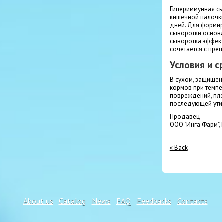
Гипериммунная сы
кишечной палочки
дней. Для форми
сыворотки основа
сыворотка эффек
сочетается с пре
Условия и с
В сухом, защищен
кормов при темпе
повреждений, пле
последующей ути
Продавец
ООО "Инга Фарм",
« Back
About us
Catalog
News
FAQ
Feedbacks
Contacts