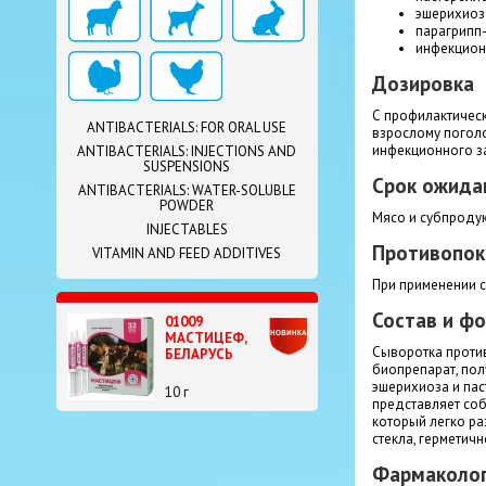
эшерихиоз
парагрипп
инфекцион
Дозировка
С профилактическ
ANTIBACTERIALS: FOR ORAL USE
взрослому поголо
инфекционного за
ANTIBACTERIALS: INJECTIONS AND
SUSPENSIONS
Срок ожида
ANTIBACTERIALS: WATER-SOLUBLE
POWDER
Мясо и субпродук
INJECTABLES
Противопок
VITAMIN AND FEED ADDITIVES
При применении 
Состав и ф
01009
МАСТИЦЕФ,
Сыворотка против
БЕЛАРУСЬ
биопрепарат, по
эшерихиоза и пас
10 г
представляет соб
который легко ра
стекла, гермети
Фармаколог