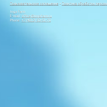
Пользовательское соглашение
•
Политика обработки персо
Inga Farm
E-mail:
office@ingafarm.ru
Phone:
+7 (4012) 50-51-70