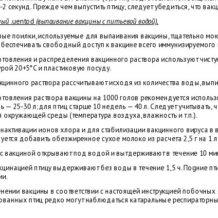
-2 секунд. Прежде чем выпустить птицу, следует убедиться, что ва
ный
.uentod
(выпаивание вакцины с питьевой водой).
вые поилки, используемые для выпаивания вакцины, тщательно мою
беспечивать свободный доступ к вакцине всего иммунизируемого 
отовления и распределения вакцинного раствора используют чисту
урой 20+5°C и пластиковую посуду.
кцинного раствора рассчитывают исходя из количества воды, выпи
отовления раствора вакцины на 1000 голов рекомендуется использ
ь — 25-30 л; для птиц старше 10 недель — 40 л. Следует учитывать,
 окружающей среды (температура воздуха, влажность и т.п.).
инактивации ионов хлора и для стабилизации вакцинного вируса в
ется добавить обезжиренное cyxoe молоко из расчета 2,5 г на 1 л 
с вакциной открывают под водой и вытдерживают в течение 10 ми
кцинацией птицу выдерживают без воды в течение 1,5 ч. Пogниe пт
ии.
енении вакцины в соответствии с настоящей инструкцией побочных я
ованных птиц редко могут наблюдаться катаральные респираторные