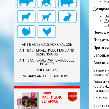
Нь
Дозировк
Ок
Пе
— 4
Период о
Продукты
ANTIBACTERIALS: FOR ORAL USE
Противо
ANTIBACTERIALS: INJECTIONS AND
SUSPENSIONS
Запрещае
ANTIBACTERIALS: WATER-SOLUBLE
Состав и
POWDER
INJECTABLES
Вакцина 
(штамм «Л
VITAMIN AND FEED ADDITIVES
Одна доз
logl0 ЭИД
дигидрофо
01009
МАСТИЦЕФ,
По внешн
БЕЛАРУСЬ
Срок год