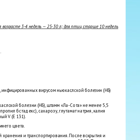
в возрасте 3-4 недель — 25-30 л; для птиц старше 10 недель
.
, инфицированных вирусом ньюкаслской болезин (НБ)
слской болезни (НБ), штамм «Ла-Сота» не менее 5,5
ропил бстадекс), сахарозу, глутамат натрия, калия
й V (Е 131).
него цвета.
 хранения и транспортирования. После вскрытия и