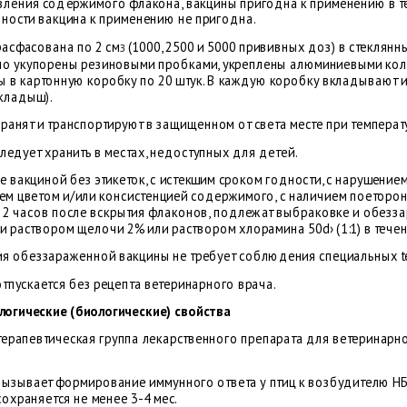
вления содержимого флакона, вакцины пригодна к применению в теч
дности вакцина к применению не пригодна.
расфасована по 2 см
(1000, 2500 и 5000 прививных доз) в стекля
З
но укупорены резиновыми пробками, укреплены алюминиевыми кол
ы в картонную коробку по 20 штук. В каждую коробку вкладывают 
вкладыш).
ранят и транспортируют в защищенном от света месте при температу
ледует хранить в местах, недоступных для детей.
 вакциной без этикеток, с истекшим сроком годности, с нарушением
ем цветом и/или консистенцией содержимого, с наличием поеторонн
е 2 часов после вскрытия флаконов, подлежат выбраковке и обезза
и раствором щелочи 2% или раствором хлорамина 50d› (1:1) в тече
ия обеззараженной вакцины не требует соблюдения специальных t
тпускается без рецепта ветеринарного врача.
огические (биологические) свойства
ерапевтическая группа лекарственного препарата для ветеринарн
вызывает формирование иммунного ответа у птиц к возбудителю НБ 
охраняется не менее 3-4 мес.