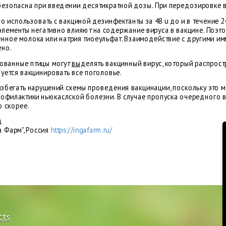
безопасна при введении десятикратной дозы. При передозировке в
 использовать с вакциной дезинфектанты за 48 u до и в течение 2
 элементы негативно влияют на содержание вируса в вакцине. Поэт
нное молока или натрия тиоеульфат. Взаимодействие с другими и
ено.
ованные птицы могут
выд
елять вакцинный вирус, который распрос
уется вакцинировать все поголовье.
избегать нарушений схемы проведения вакцинации, поскольку это 
офилактики ньюкаслской болезни. В случае пропуска очередного
о скорее.
ц
а Фарм", Россия
https://ingafarm.ru/
cts