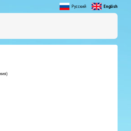
Русский
English
ния)