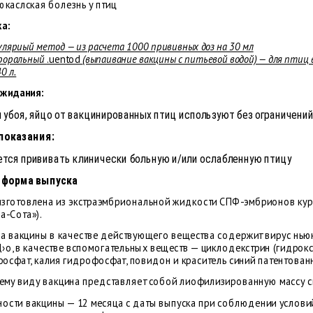
юкаслская болезнь у птиц
а:
vляриый метод — из расчета 1000 прививных доз на 30 мл
роральный
.uentod
(выпаивание вакцины с питьевой водой) — для птиц 
0 л.
жидания:
 убоя, яйцо от вакцинированных птиц используют без ограничений
показания:
тся прививать клинически больную и/или ослабленную птицу
 форма выпуска
изготовлена из экстраэмбриональной жидкости СПФ-эмбрионов кур
а-Сота»).
а вакцины в качестве действующего вещества содержит вирус ньюка
›о, в качестве вспомогательных веществ — циклодекстрин (гидроксп
сфат, калия гидрофосфат, повидон и краситель синий патентованны
ему виду вакцина представляет собой лиофилизированную массу си
ности вакцины — 12 месяца с даты выпуска при соблюдении условий