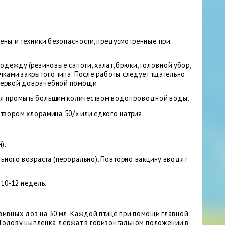
ены и техники безопасности, предусмотренные при
дежду (резиновые сапоги, халат, брюки, головной убор,
ками закрытого типа. После работы следует тщательно
 первой доврачебной помощи.
тся промыть большим количеством водопроводной воды.
створом хлорамина 50/« или едкого натрия.
).
ельного возраста (перорально). Повторно вакцину вводят
10-12 недель.
вивных доз на 30 мл. Каждой птице при помощи главной
. Голову цыпленка держат в горизонтальном положении в