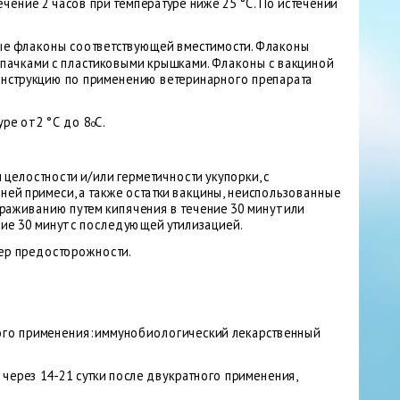
ение 2 часов при температуре ниже 25 °С. По истечении
нные флаконы соответствующей вместимости. Флаконы
пачками с пластиковыми крышками. Флаконы с вакциной
инструкцию по применению ветеринарного препарата
ре от 2 °С до 8
С.
о
 целостности и/или герметичности укупорки, с
ей примеси, а также остатки вакцины, неиспользованные
раживанию путем кипячения в течение 30 минут или
ние 30 минут с последующей утилизацией.
ep предосторожности.
ого применения: иммунобиологический лекарственный
через 14-21 сутки после двукратного применения,