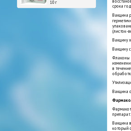
восстано
10 г
срока го
Вакцина 
герметич
упакован
(листок-
Вакцину х
Вакцину с
Флаконы е
изменени
в течени
обработк
Утилизац
Вакцина о
Фармакол
Фармакот
препарат.
Вакцина 
который с