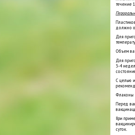
течение 1
Перораль
Пластико
должно о
Для приг
температ
Объем ва
Для приг
3-4 недел
состояния
С целью 
рекоменду
Флаконы 
Перед ва
вакцинац
ІІри прим
вакцинир
суток.