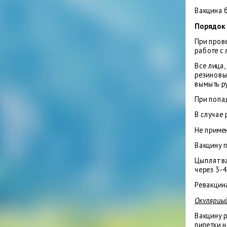
Вакцина 
Порядок
При пров
работе с
Все лица
резиновы
вымыть р
При попа
В случае
Не приме
Вакцину 
Цыплят ва
через 3-4
Ревакцин
Окvляриы
Вакцину 
пипетки 