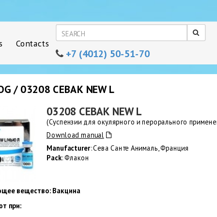
s
Contacts
+7 (4012) 50-51-70
OG / 03208 СЕВАК NEW L
03208 СЕВАК NEW L
(Суспензии для окулярного и перорального примене
Download manual
Manufacturer
: Сева Санте Анималь, Франция
Pack
: Флакон
щее вещество: Вакцина
т при: