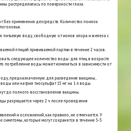
кцины распределилась по поверхности глаза.
т без применения дезсредств. Количество поилок
поголовья.
ю питьевую воду, свободную от ионов хлора и железа с
ваемой птицей прививаемой партии в течение 2 часов.
овать следующее количество воды: для птиц в возрасте
 что потребление воды может изменяться в зависимости от
 воду, предназначенную для разведения вакцины,
воды или натрия тиосульфат 15 мг на 1 л воды.
нут до полного восстановления вакцины.
ицы разрешается через 2 ч после проведения
влений и осложнений, как правило, не отмечается. У
 симптомы, которые могут сохранятся в течение 3-5