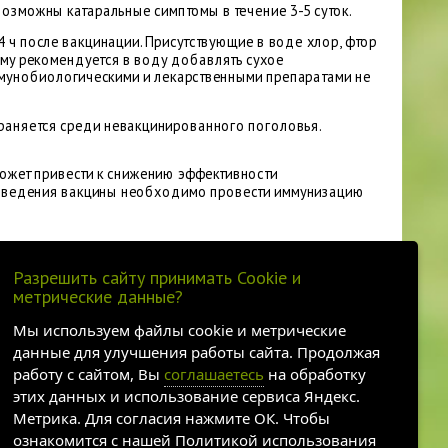
озможны катаральные симптомы в течение 3-5 суток.
4 ч после вакцинации. Присутствующие в воде хлор, фтор
ому рекомендуется в воду добавлять cyxoe
ммунобиологическими и лекарственными препаратами не
траняется среди невакцинированного поголовья.
может привести к снижению эффективности
 введения вакцины необходимо провести иммунизацию
Разрешить сайту принимать Cookie и
метрические данные?
Мы используем файлы cookie и метрические
данные для улучшения работы сайта. Продолжая
работу с сайтом, Вы
соглашаетесь
на обработку
этих данных и использование сервиса Яндекс.
Метрика. Для согласия нажмите ОК. Чтобы
ознакомится с нашей Политикой использования