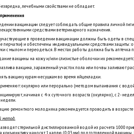
безвредна, лечебными свойствами не обладает.
 применения
едении вакцинации следует соблюдать общие правила личной гиги
 лекарственными средствами ветеринарного назначения.
, участвующие в проведении вакцинации должны быть одеты в спецо
е перчатки) и обеспечены индивидуальными средствами защиты: оч
уки с мылом и переодеться. В местах работы должна быть аптечка
дание вакцины на кожу и/или слизистые оболочки их рекомендуе
 разлива вакцина, зараженный участок пола или почвы заливают ра
нять вакцину курам-несушкам во время яйцекладки.
применяют: окулярно или перорально (методом выпаивания с водой
кцинируют, начиная с 4-х суточного возраста (окулярно), с 2- нед
 недели.
ацию ремонтного молодняка рекомендуется проводить в возрасте 
й метод.
разводят стерильной дистиллированной водой из расчета 1000 при
на конъюнктиву наносят 1 каплю (0,03 ми) подготовленной вакцины