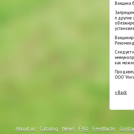
Вакцина 
Запрещено
п другие
обезжире
установл
Вакцинир
Рекоменд
Следует 
иммунопр
как можн
Продаве
ООО "Инг
« Back
About us
Catalog
News
FAQ
Feedbacks
Conta