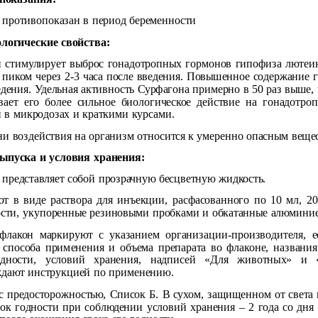
 противопоказан в период беременности
логические свойства:
 стимулирует выброс гонадотропных гормонов гипофиза люте
с пиком через 2-3 часа после введения. Повышенное содержание г
едения. Удельная активность Сурфагона примерно в 50 раз выше,
вает его более сильное биологическое действие на гонадотр
 в микродозах и краткими курсами.
ни воздействия на организм относится к умеренно опасным вещес
ыпуска и условия хранения:
 представляет собой прозрачную бесцветную жидкость.
т в виде раствора для инъекции, расфасованного по 10 мл, 2
сти, укупоренные резиновыми пробками и обкатанные алюмини
лакон маркируют с указанием организации-производителя, ее
, способа применения и объема препарата во флаконе, названи
одности, условий хранения, надписей «Для животных» и «
дают инструкцией по применению.
с предосторожностью, Список Б. В сухом, защищенном от света и
рок годности при соблюдении условий хранения – 2 года со дня 