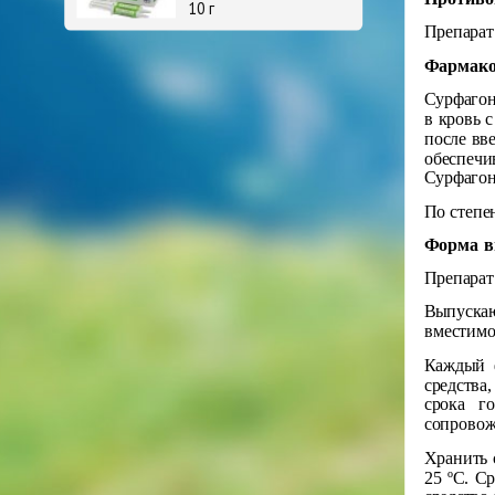
10 г
Препарат
Фармако
Сурфагон
в кровь 
после вв
обеспечи
Сурфагон
По степе
Форма в
Препарат
Выпускаю
вместимо
Каждый ф
средства
срока г
сопровож
Хранить 
25 ºС. С