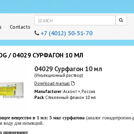
s
Contacts
+7 (4012) 50-51-70
OG / 04029 СУРФАГОН 10 МЛ
04029 Сурфагон 10 мл
(Инъекционный раствор)
Download manual
Manufacturer
: Асконт +, Россия
Pack
: Стеклянный флакон 10 мл
щее вещество в 1 мл: 5 мкг сурфагона
(аналог гонадотропин-
и воду для инъекций.
н применяют