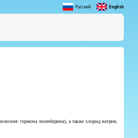
Русский
English
рилизинг гормона люлиберина), а также хлорид натрия,