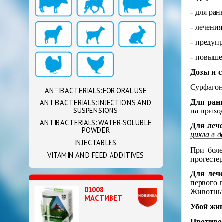
- для ра
- лечени
- предуп
- повыше
Дозы и с
Сурфагон
ANTIBACTERIALS: FOR ORAL USE
Для ран
ANTIBACTERIALS: INJECTIONS AND
SUSPENSIONS
на прихо
ANTIBACTERIALS: WATER-SOLUBLE
Для леч
POWDER
цикла в д
INJECTABLES
При боле
VITAMIN AND FEED ADDITIVES
прогесте
Для леч
первого 
01008
Животных
МАСТИВЕТ
Убой жив
Противо