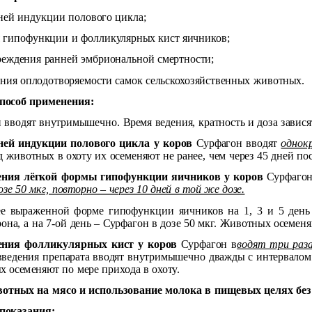
нней индукции полового цикла;
я гипофункции и фолликулярных кист яичников;
реждения ранней эмбриональной смертности;
ния оплодотворяемости самок сельскохозяйственных животных.
пособ применения:
 вводят внутримышечно. Время ведения, кратность и доза завис
ней индукции полового цикла у коров
Сурфагон вводят
однокр
д животных в охоту их осеменяют не ранее, чем через 45 дней пос
ения лёгкой формы гипофункции яичников у коров
Сурфаго
озе 50 мкг, повторно – через 10 дней в той же дозе.
е выраженной форме гипофункции яичников на 1, 3 и 5 день
рона, а на 7-ой день – Сурфагон в дозе 50 мкг. Животных осеменя
ения фолликулярных кист у коров
Сурфагон в
водят три раза
введения препарата вводят внутримышечно дважды с интервалом 
 осеменяют по мере прихода в охоту.
отных на мясо и использование молока в пищевых целях без
показания: