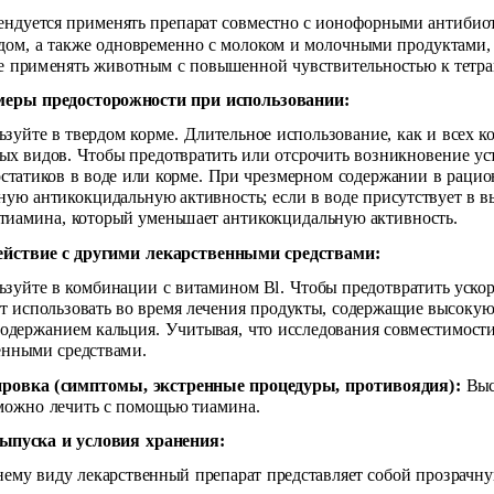
ендуется применять препарат совместно с ионофорными антибио
дом, а также одновременно с моло­ком и молочными продуктами, 
Не применять животным с повышенной чувствительностью к тетра
меры предосторожности при использовании:
ьзуйте в твердом корме. Длительное использование, как и всех 
ых видов. Чтобы предотвратить или отсрочить возникновение ус
статиков в воде или корме. При чрезмерном содержании в рацио
ую антикокцидальную активность; если в воде присутствует в 
тиамина, который уменьшает антикокцидальную активность.
ействие с другими лекарственными средствами:
ьзуйте в комбинации с витамином Bl. Чтобы предотвратить уско
ет использовать во время лечения продукты, содержащие высоку
содержанием кальция. Учитывая, что исследования совместимост
енными средствами.
ировка (симптомы, экстренные процедуры, противоядия):
Выс
можно лечить с помощью тиамина.
ыпуска и условия хранения:
ему виду лекарственный препарат представляет собой прозрачну