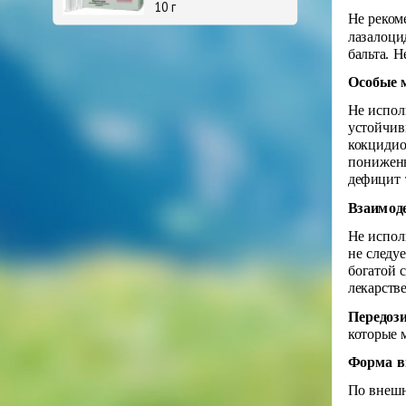
10 г
Не реком
лазалоци
бальта. 
Особые 
Не испол
устойчив
кокцидио
пониженн
дефицит 
Взаимод
Не испол
не следу
богатой 
лекарств
Передоз
которые 
Форма в
По внешн