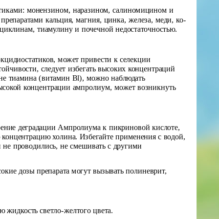
тика­ми: монензином, наразином, салиномицином и
препаратами кальция, магния, цинка, железа, меди, ко­
циклинам, тиа­мулину и почечной недостаточностью.
кокцидиостатиков, может привести к селекции
тойчивости, следует избегать высоких концентраций
не тиамина (витамин Bl), можно наблюдать
высокой концентрации ампролиум, может возникнуть
рение деградации Ампролиума к пикриновой кислоте,
ю концентрацию холина. Избегайте применения с водой,
и не проводились, не смешивать с другими
окие дозы препарата могут вызывать полиневрит,
ю жидкость светло-желтого цвета.