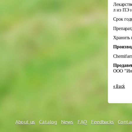
Лекарств
л из ПЭ 
Срок год
Препарат
Хранить 
Произво
Chemifar
Продаве
ООО "Ин
« Back
About us
Catalog
News
FAQ
Feedbacks
Conta