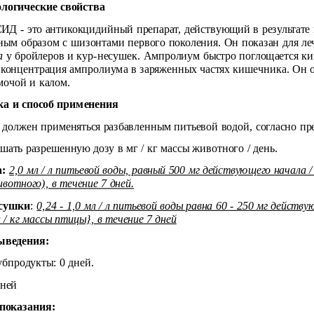
логические свойства
 - это антикокцидийный препарат, действующий в результате 
вным образом с шизонтами первого поколения. Он показан для л
a
у бройлеров и кур-несушек. Ампролиум быстро поглощается ки
 концентрация ампролиума в заряженных частях кишечника. Он 
 мочой и калом.
а и способ при
менения
 должен применяться разбавленным питьевой водой, согласно пр
шать разрешенную дозу в мг / кг массы животного / день.
:
2,0 мл / л питьевой воды, равный 500 мг действующего начала /
вотного), в течение 7 дней.
сушки
:
0,24 - 1,0 мл / л питьевой воды равна 60 - 250 мг действу
 / кг массы птицы}, в течение 7 дней
ыведения:
убпродукты: 0 дней.
дней
показания: