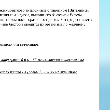
конкурентного антагонизма с тиамином (Витамином
ечения кокцидиоза, вызванного бактерией
Eimeria
шечником после орального приема. Быстро достигается
очень быстро выводится из организма по желчному
едписаниям ветеринара.
 литр (равный 6,0 - 35 мг активного вещества / кг
ющего начала / л (равный 6,0 - 35 мг активного