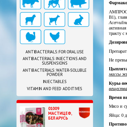
Фармако
АМПРОСИД
В1), гла
Acervulin
активная
тракту с
Дозировк
Препарат
ANTIBACTERIALS: FOR ORAL USE
ANTIBACTERIALS: INJECTIONS AND
Не превы
SUSPENSIONS
Цыплята
ANTIBACTERIALS: WATER-SOLUBLE
массы жи
POWDER
INJECTABLES
Куры-не
VITAMIN AND FEED ADDITIVES
вещества
Время в
Мясо и с
01009
МАСТИЦЕФ,
Яйца: 0 
БЕЛАРУСЬ
Противо