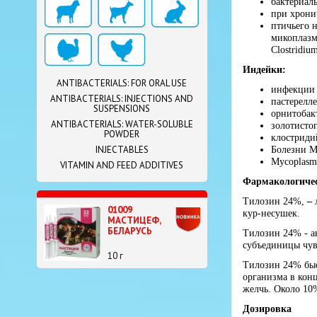
бактериал
при хрони
птичьего 
микоплазм 
Clostridium
Индейки:
ANTIBACTERIALS: FOR ORAL USE
инфекции 
ANTIBACTERIALS: INJECTIONS AND
пастерелле
SUSPENSIONS
орнитобак
ANTIBACTERIALS: WATER-SOLUBLE
золотистог
POWDER
клостриди
INJECTABLES
Болезни М
Mycoplasma
VITAMIN AND FEED ADDITIVES
Фармакологичес
Тилозин 24%,
–
01009
кур-несушек.
МАСТИЦЕФ,
БЕЛАРУСЬ
Тилозин 24% - ан
субъединицы чув
10 г
Тилозин 24% быст
организма в кон
желчь. Около 10
Дозировка