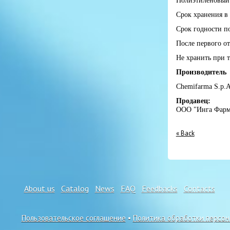
Полиэтиленовый 
Срок хранения в 
Срок годности по
После первого о
Не хранить при т
Производитель
Chemifarma S.p.A
Продавец:
ООО "Инга Фарм
« Back
About us
Catalog
News
FAQ
Feedbacks
Contacts
Пользовательское соглашение
•
Политика обработки персо