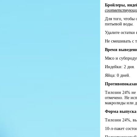
Бройлеры, инде
соответствующий 
Для того, чтобы 
питьевой воды.
Удалите остатки 
Не смешивать с 
Время выведени
Мясо и субпродук
Индейки: 2 дня.
Яйца: 0 дней.
Противопоказа
Тилозин 24% не 
отмечено. Не ис
макролиды или 
Форма выпуска 
Тилозин 24%, вып
10-л-пакет состо