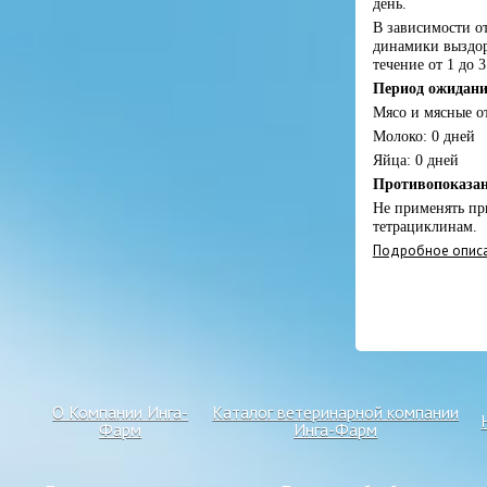
день.
В зависимости о
динамики выздор
течение от 1 до 3
Период ожидани
Мясо и мясные о
Молоко: 0 дней
Яйца: 0 дней
Противопоказа
Не применять пр
тетрациклинам.
Подробное описа
О Компании Инга-
Каталог ветеринарной компании
Фарм
Инга-Фарм