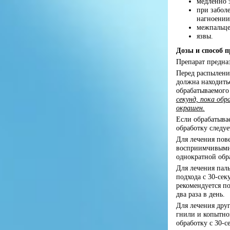
медленно 
при заболе
нагноении
межпальце
язвы.
Дозы и способ 
Препарат предна
Перед распылени
должна находитьс
обрабатываемого 
секунд, пока об
окрашен.
Если обрабатыва
обработку следуе
Для лечения пов
восприимчивыми 
однократной обр
Для лечения паль
подхода с 30-се
рекомендуется по
два раза в день.
Для лечения дру
гнили и копытно
обработку с 30-с