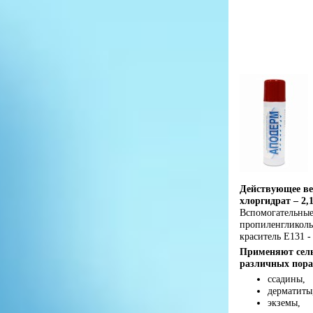
Действующее ве
хлоргидрат – 2,
Вспомогательные 
пропиленгликоль 
краситель Е131 ‐
Применяют сел
различных пора
ссадины,
дерматиты
экземы,