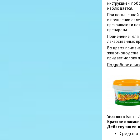
инструкцией, поб
наблюдается.
При повышенной 
и появлении алле
прекращают и на
препараты.
Применение Геля 
лекарственных пр
Во время примене
животноводства б
придает молоку п
Подробное описа
Упаковка
: Банка 
Краткое описани
Действующее в
Средство 