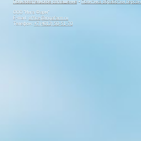
Пользовательское соглашение
•
Политика обработки персо
ООО "Инга Фарм"
E-mail:
office@ingafarm.ru
Телефон:
+7 (4012) 50-51-70