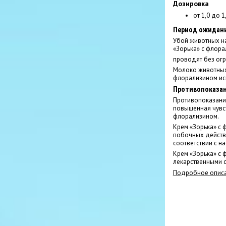
Дозировка
от 1,0 до 1,
Период ожидан
Убой животных на
«Зорька» с флор
проводят без огр
Молоко животных
флорализином ис
Противопоказа
Противопоказани
повышенная чувст
флорализином.
Крем «Зорька» с 
побочных действ
соответствии с н
Крем «Зорька» с 
лекарственными 
Подробное описа