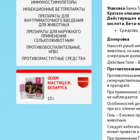
ИММУНОСТИМУЛЯТОРЫ
Упаковка
: Банка 
ИНЪЕКЦИОННЫЕ ВЕТПРЕПАРАТЫ
Краткое описани
ПРЕПАРАТЫ ДЛЯ
Действующее в
ВНУТРИМАТОЧНОГО ВВЕДЕНИЯ
кислота, Бета-
ДЛЯ ЖИВОТНЫХ
Средство 
ПРЕПАРАТЫ ДЛЯ НАРУЖНОГО
ПРИМЕНЕНИЯ
Дозировка
СЕЛЬХОЗЖИВОТНЫМ
Наносят рукой не
ПРОТИВОВОСПАЛИТЕЛЬНЫЕ,
животных, на каж
НПВС
очередным доен
ПРОТИВОМАСТИТНЫЕ СРЕДСТВА
Действие Геля – Б
Противопоказан
Противопоказани
01009
гиперчувствител
МАСТИЦЕФ,
в препарате.
БЕЛАРУСЬ
При применении с
не наблюдается.
10 г
Особенностей дей
при его отмене н
Гель – Б можно 
животным.
Следует избегать
может привести к
При применении Г