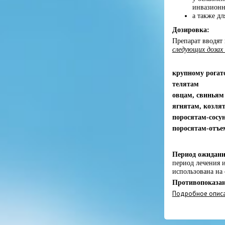
инвазионн
а также д
Дозировка:
Препарат вводя
следующих дозах
крупному рогато
телятам
овцам, свиньям
ягнятам, козля
поросятам-сосу
поросятам-отъ
Период ожидан
период лечения 
использована на
Противопоказа
Подробное описа