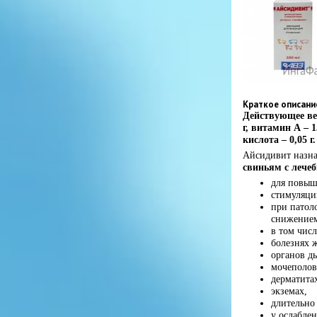
Краткое описани
Действующее ве
г, витамин А – 
кислота – 0,05 г.
Айсидивит назн
свиньям с лече
для повыш
стимуляци
при патол
снижением
в том чис
болезнях 
органов д
мочеполов
дерматита
экземах,
длительно
у ослабле