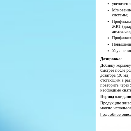
увеличени
Мгновенн
системы;
Профилакт
ЖКТ (диар
диспепсия
Профилакт
Повышения
Улучшение
Дозировка:
Добавку кормов
быстрее после р
дозатора (30 мл)
отстающим в раз
повторить через 
необходимо снят
Период ожидани
Продукцию живо
можно использов
Подробное описа