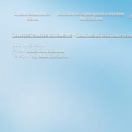
О Компании Инга-
Каталог ветеринарной компании
Фарм
Инга-Фарм
Пользовательское соглашение
•
Политика обработки персо
ООО "Инга Фарм"
E-mail:
office@ingafarm.ru
Телефон:
+7 (4012) 50-51-70