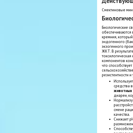
Действующ
Смектиновые ми
Биологичес
Биологические с
обеспечиваются 
кремния, который
эндогенного (бак
экзогенного прои
ЖКТ. В результат
токсилогическая 
компонентов кон
что способствуе
сельскохозяйств
резистентности и
Используе
средства 
животных
диареи, ко
Нормализу
расстройст
смене рац
качества.
Снижает р
размножен
Способству