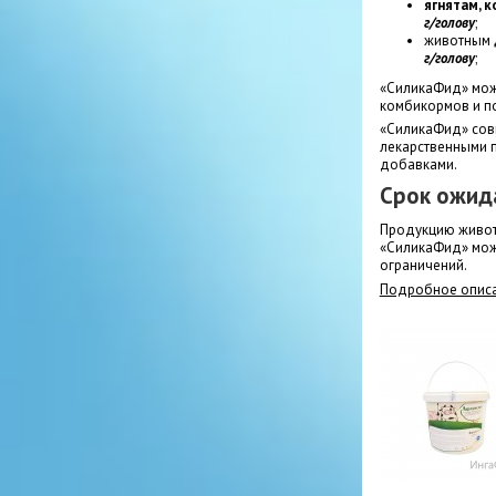
ягнятам, 
г/голову
;
животным
г/голову
;
«СиликаФид» мож
комбикормов и п
«СиликаФид» совм
лекарственными п
добавками.
Срок ожид
Продукцию живот
«СиликаФид» мож
ограничений.
Подробное описа