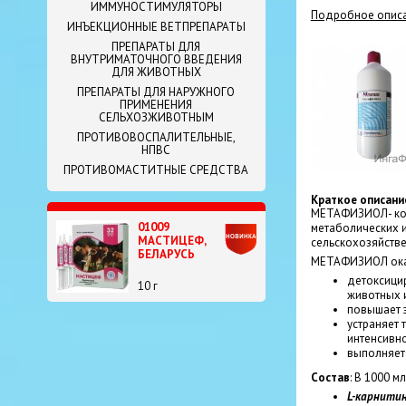
ИММУНОСТИМУЛЯТОРЫ
Подробное описа
ИНЪЕКЦИОННЫЕ ВЕТПРЕПАРАТЫ
ПРЕПАРАТЫ ДЛЯ
ВНУТРИМАТОЧНОГО ВВЕДЕНИЯ
ДЛЯ ЖИВОТНЫХ
ПРЕПАРАТЫ ДЛЯ НАРУЖНОГО
ПРИМЕНЕНИЯ
СЕЛЬХОЗЖИВОТНЫМ
ПРОТИВОВОСПАЛИТЕЛЬНЫЕ,
НПВС
ПРОТИВОМАСТИТНЫЕ СРЕДСТВА
Краткое описани
МЕТАФИЗИОЛ- кор
01009
метаболических и
МАСТИЦЕФ,
сельскохозяйстве
БЕЛАРУСЬ
МЕТАФИЗИОЛ ока
детоксици
10 г
животных и
повышает 
устраняет 
интенсивно
выполняет
Состав
: В 1000 м
L-карнити