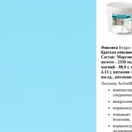
Упаковка
: Ведро 
Краткое описани
Состав: Марганец
железо - 2350 мг,
магний - 88,8 г, 
4,13 г, витамин 
им.ед., витамин
Лизунец ActiveMi
компенсир
соединений
микроэлеме
нормализу
повышает 
болезням,
нормализу
эндокринн