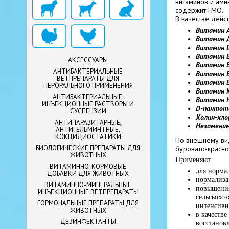
витаминов и амин
содержит ГМО.
В качестве дейс
Витамин 
Витамин 
Витамин 
Витамин 
АКСЕССУАРЫ
Витамин 
АНТИБАКТЕРИАЛЬНЫЕ
Витамин 
ВЕТПРЕПАРАТЫ ДЛЯ
Витамин 
ПЕРОРАЛЬНОГО ПРИМЕНЕНИЯ
Витамин 
АНТИБАКТЕРИАЛЬНЫЕ:
Витамин 
ИНЪЕКЦИОННЫЕ РАСТВОРЫ И
D-пантот
СУСПЕНЗИИ
Холин-хл
АНТИПАРАЗИТАРНЫЕ,
Незамени
АНТИГЕЛЬМИНТНЫЕ,
КОКЦИДИОСТАТИКИ
По внешнему ви
БИОЛОГИЧЕСКИЕ ПРЕПАРАТЫ ДЛЯ
буровато-красно
ЖИВОТНЫХ
Применяют
ВИТАМИННО-КОРМОВЫЕ
для норма
ДОБАВКИ ДЛЯ ЖИВОТНЫХ
нормализа
ВИТАМИННО-МИНЕРАЛЬНЫЕ
повышения
ИНЪЕКЦИОННЫЕ ВЕТПРЕПАРАТЫ
сельскохо
ГОРМОНАЛЬНЫЕ ПРЕПАРАТЫ ДЛЯ
интенсивн
ЖИВОТНЫХ
в качестве
ДЕЗИНФЕКТАНТЫ
восстанов