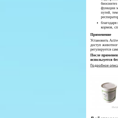
биосинтез
функции м
путей, те
респиратор
благодаря
кормов, с
Применение
Установить Acti
доступ животног
регулируется са
После применен
используется бе
Подробное описа