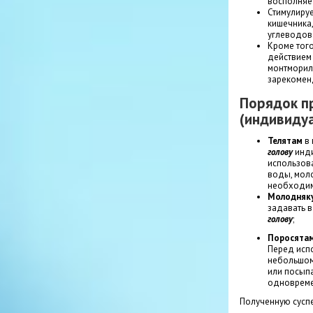
восполняет
Стимулиру
кишечника
углеводов
Кроме тог
действием
монтморил
зарекомен
Порядок п
(индивиду
Телятам
в 
голову
инди
использова
воды, мол
необходим
Молодняк
задавать в
голову
;
Поросята
Перед исп
небольшом 
или посып
одновремен
Полученную сусп