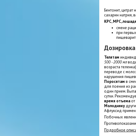
Бентонит, цитрат 
сахарин натрия, 
КРС, МРС, лошадя
смене рац
при первы
пищеварит
Дозировка
Телятам
индивид
500 - 2000 мл
воды
возраста теленка)
переводе с молоз
нарушения пищев
Поросятам
в сме
для поения из ра
один прием. Выпа
сутки. Рекоменду
время отъема
от
Молодняку
други
Афлуксид примен
Побочных явлени
Противопоказаний
Подробное описа