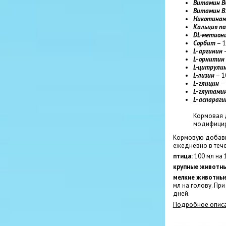
Витамин В
Витамин В
Никотина
Кальция п
DL-метион
Сорбит
– 1
L- аргинин
–
L- орнитин
L-цитрули
L-лизин
– 1
L- глицин
– 
L- глутами
L- аспараг
Кормовая 
модифицир
Кормовую добавк
ежедневно в тече
птица:
100 мл на
крупные животн
мелкие животны
мл на голову. Пр
дней.
Подробное описа