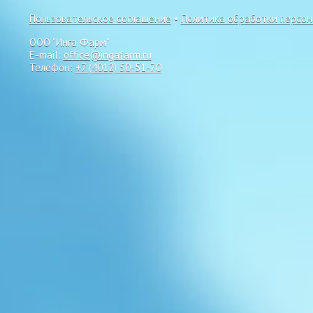
Пользовательское соглашение
•
Политика обработки персо
ООО "Инга Фарм"
E-mail:
office@ingafarm.ru
Телефон:
+7 (4012) 50-51-70