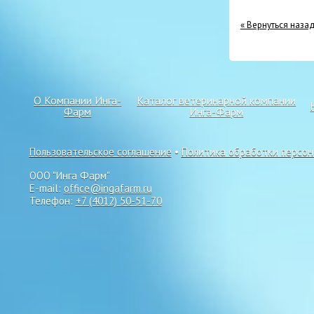
« Вернуться наза
О Компании Инга-
Каталог ветеринарной компании
Фарм
Инга-Фарм
Пользовательское соглашение
•
Политика обработки персо
ООО "Инга Фарм"
E-mail:
office@ingafarm.ru
Телефон:
+7 (4012) 50-51-70