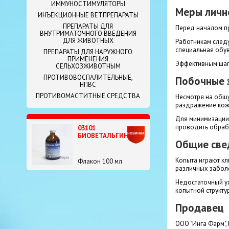
ИММУНОСТИМУЛЯТОРЫ
Меры личн
ИНЪЕКЦИОННЫЕ ВЕТПРЕПАРАТЫ
ПРЕПАРАТЫ ДЛЯ
Перед началом пр
ВНУТРИМАТОЧНОГО ВВЕДЕНИЯ
ДЛЯ ЖИВОТНЫХ
Работникам следу
специальная обув
ПРЕПАРАТЫ ДЛЯ НАРУЖНОГО
ПРИМЕНЕНИЯ
Эффективным шаг
СЕЛЬХОЗЖИВОТНЫМ
ПРОТИВОВОСПАЛИТЕЛЬНЫЕ,
Побочные 
НПВС
ПРОТИВОМАСТИТНЫЕ СРЕДСТВА
Несмотря на общ
раздражение кожи
Для минимизации
проводить обраб
03101
БИОВЕТАЛЬГИН
Общие све
Копыта играют к
Флакон 100 мл
различных забол
Недостаточный ух
копытной структу
Продавец
ООО "Инга Фарм",