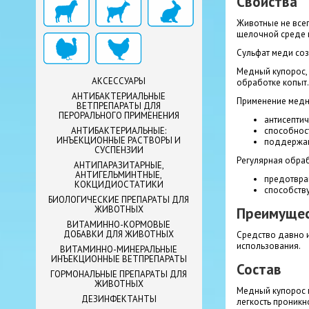
Свойства
Животные не всег
щелочной среде к
Сульфат меди соз
Медный купорос, 
АКСЕССУАРЫ
обработке копыт.
АНТИБАКТЕРИАЛЬНЫЕ
Применение медно
ВЕТПРЕПАРАТЫ ДЛЯ
ПЕРОРАЛЬНОГО ПРИМЕНЕНИЯ
антисептич
способнос
АНТИБАКТЕРИАЛЬНЫЕ:
ИНЪЕКЦИОННЫЕ РАСТВОРЫ И
поддержан
СУСПЕНЗИИ
Регулярная обра
АНТИПАРАЗИТАРНЫЕ,
АНТИГЕЛЬМИНТНЫЕ,
предотвра
КОКЦИДИОСТАТИКИ
способству
БИОЛОГИЧЕСКИЕ ПРЕПАРАТЫ ДЛЯ
ЖИВОТНЫХ
Преимуще
ВИТАМИННО-КОРМОВЫЕ
ДОБАВКИ ДЛЯ ЖИВОТНЫХ
Средство давно и
использования.
ВИТАМИННО-МИНЕРАЛЬНЫЕ
ИНЪЕКЦИОННЫЕ ВЕТПРЕПАРАТЫ
Состав
ГОРМОНАЛЬНЫЕ ПРЕПАРАТЫ ДЛЯ
ЖИВОТНЫХ
Медный купорос п
ДЕЗИНФЕКТАНТЫ
легкость проникн