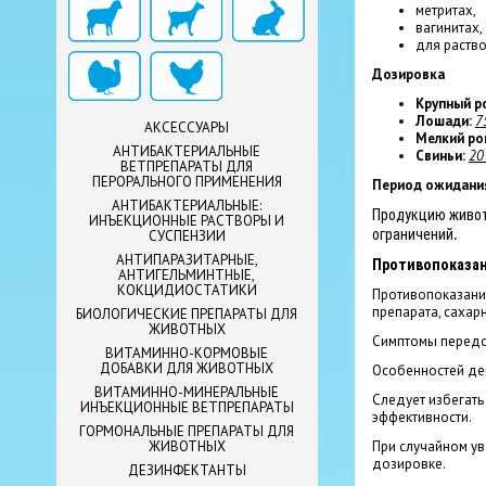
метритах,
вагинитах,
для раств
Дозировка
Крупный р
Лошади:
7
АКСЕССУАРЫ
Мелкий ро
АНТИБАКТЕРИАЛЬНЫЕ
Свиньи:
20
ВЕТПРЕПАРАТЫ ДЛЯ
ПЕРОРАЛЬНОГО ПРИМЕНЕНИЯ
Период ожидани
АНТИБАКТЕРИАЛЬНЫЕ:
Продукцию живот
ИНЪЕКЦИОННЫЕ РАСТВОРЫ И
.
ограничений
СУСПЕНЗИИ
АНТИПАРАЗИТАРНЫЕ,
Противопоказа
АНТИГЕЛЬМИНТНЫЕ,
КОКЦИДИОСТАТИКИ
Противопоказани
препарата, сахар
БИОЛОГИЧЕСКИЕ ПРЕПАРАТЫ ДЛЯ
ЖИВОТНЫХ
Симптомы передо
ВИТАМИННО-КОРМОВЫЕ
ДОБАВКИ ДЛЯ ЖИВОТНЫХ
Особенностей дей
ВИТАМИННО-МИНЕРАЛЬНЫЕ
Следует избегать
ИНЪЕКЦИОННЫЕ ВЕТПРЕПАРАТЫ
эффективности.
ГОРМОНАЛЬНЫЕ ПРЕПАРАТЫ ДЛЯ
При случайном ув
ЖИВОТНЫХ
дозировке.
ДЕЗИНФЕКТАНТЫ