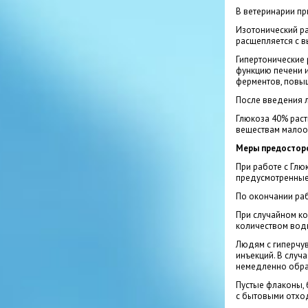
В ветеринарии пр
Изотонический р
расщепляется с в
Гипертонические
функцию печени и
ферментов, повы
После введения л
Глюкоза 40% раст
веществам малооп
Меры предостор
При работе с Глю
предусмотренные 
По окончании раб
При случайном ко
количеством вод
Людям с гиперчув
инъекций. В случ
немедленно обрат
Пустые флаконы, 
с бытовыми отхо