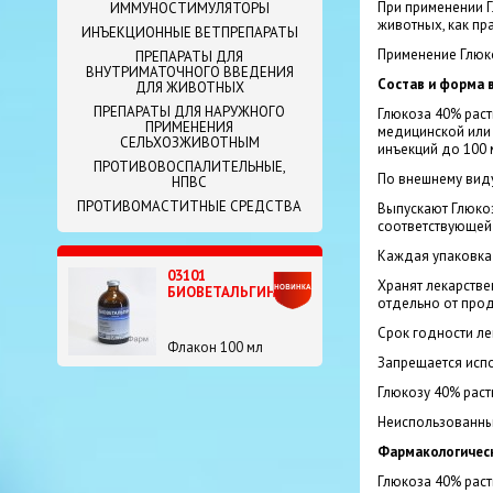
При применении Г
ИММУНОСТИМУЛЯТОРЫ
животных, как пр
ИНЪЕКЦИОННЫЕ ВЕТПРЕПАРАТЫ
Применение Глюко
ПРЕПАРАТЫ ДЛЯ
ВНУТРИМАТОЧНОГО ВВЕДЕНИЯ
Состав и форма 
ДЛЯ ЖИВОТНЫХ
ПРЕПАРАТЫ ДЛЯ НАРУЖНОГО
Глюкоза 40% раст
ПРИМЕНЕНИЯ
медицинской или 
СЕЛЬХОЗЖИВОТНЫМ
инъекций до 100 
ПРОТИВОВОСПАЛИТЕЛЬНЫЕ,
По внешнему виду
НПВС
ПРОТИВОМАСТИТНЫЕ СРЕДСТВА
Выпускают Глюкоз
соответствующей
Каждая упаковка
03101
Хранят лекарстве
БИОВЕТАЛЬГИН
отдельно от проду
Срок годности ле
Флакон 100 мл
Запрещается испо
Глюкозу 40% раст
Неиспользованный
Фармакологическ
Глюкоза 40% раст