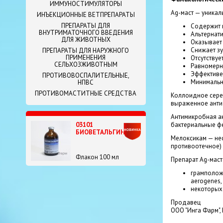
ИММУНОСТИМУЛЯТОРЫ
Ag-маст — уникал
ИНЪЕКЦИОННЫЕ ВЕТПРЕПАРАТЫ
ПРЕПАРАТЫ ДЛЯ
Содержит 
ВНУТРИМАТОЧНОГО ВВЕДЕНИЯ
Альтернати
ДЛЯ ЖИВОТНЫХ
Оказывает
Снижает зу
ПРЕПАРАТЫ ДЛЯ НАРУЖНОГО
ПРИМЕНЕНИЯ
Отсутствуе
СЕЛЬХОЗЖИВОТНЫМ
Равномерн
Эффективе
ПРОТИВОВОСПАЛИТЕЛЬНЫЕ,
Минимальн
НПВС
ПРОТИВОМАСТИТНЫЕ СРЕДСТВА
Коллоидное сере
выраженное анти
Антимикробная ак
бактериальные фе
03101
БИОВЕТАЛЬГИН
Мелоксикам — не
противоотечное) 
Флакон 100 мл
Препарат Ag-мас
грамположи
aerogenes, 
некоторых в
Продавец
ООО "Инга Фарм",