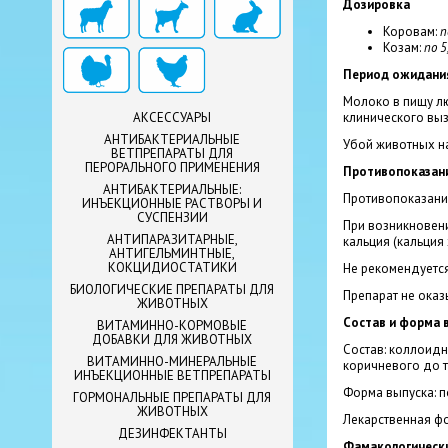
Дозировка
Коровам:
п
Козам:
по 5
Период ожидани
Молоко в пищу лю
клинического вы
АКСЕССУАРЫ
АНТИБАКТЕРИАЛЬНЫЕ
Убой животных на
ВЕТПРЕПАРАТЫ ДЛЯ
ПЕРОРАЛЬНОГО ПРИМЕНЕНИЯ
Противопоказан
АНТИБАКТЕРИАЛЬНЫЕ:
Противопоказания
ИНЪЕКЦИОННЫЕ РАСТВОРЫ И
СУСПЕНЗИИ
При возникновени
АНТИПАРАЗИТАРНЫЕ,
кальция (кальция 
АНТИГЕЛЬМИНТНЫЕ,
КОКЦИДИОСТАТИКИ
Не рекомендуется
БИОЛОГИЧЕСКИЕ ПРЕПАРАТЫ ДЛЯ
Препарат не ока
ЖИВОТНЫХ
Состав и форма 
ВИТАМИННО-КОРМОВЫЕ
ДОБАВКИ ДЛЯ ЖИВОТНЫХ
Состав: коллоидн
ВИТАМИННО-МИНЕРАЛЬНЫЕ
коричневого до т
ИНЪЕКЦИОННЫЕ ВЕТПРЕПАРАТЫ
Форма выпуска: п
ГОРМОНАЛЬНЫЕ ПРЕПАРАТЫ ДЛЯ
ЖИВОТНЫХ
Лекарственная фо
ДЕЗИНФЕКТАНТЫ
Фамакологически