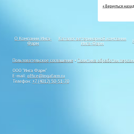
« Вернуться наза
О Компании Инга-
Каталог ветеринарной компании
Фарм
Инга-Фарм
Пользовательское соглашение
•
Политика обработки персо
ООО "Инга Фарм"
E-mail:
office@ingafarm.ru
Телефон:
+7 (4012) 50-51-70