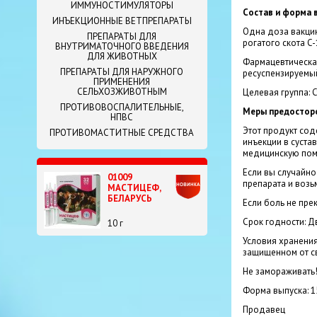
ИММУНОСТИМУЛЯТОРЫ
Состав и форма 
ИНЪЕКЦИОННЫЕ ВЕТПРЕПАРАТЫ
Одна доза вакцин
ПРЕПАРАТЫ ДЛЯ
рогатого скота C-
ВНУТРИМАТОЧНОГО ВВЕДЕНИЯ
ДЛЯ ЖИВОТНЫХ
Фармацевтическая
ПРЕПАРАТЫ ДЛЯ НАРУЖНОГО
ресуспензируемы
ПРИМЕНЕНИЯ
СЕЛЬХОЗЖИВОТНЫМ
Целевая группа: 
ПРОТИВОВОСПАЛИТЕЛЬНЫЕ,
Меры предостор
НПВС
Этот продукт сод
ПРОТИВОМАСТИТНЫЕ СРЕДСТВА
инъекции в сустав
медицинскую пом
Если вы случайно
01009
препарата и возь
МАСТИЦЕФ,
БЕЛАРУСЬ
Если боль не пре
Срок годности: Д
10 г
Условия хранения
защищенном от св
Не замораживать
Форма выпуска: 15 
Продавец