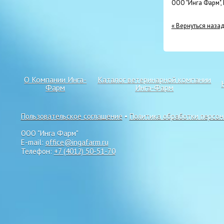
ООО "Инга Фарм",
« Вернуться наза
О Компании Инга-
Каталог ветеринарной компании
Фарм
Инга-Фарм
Пользовательское соглашение
•
Политика обработки персо
ООО "Инга Фарм"
E-mail:
office@ingafarm.ru
Телефон:
+7 (4012) 50-51-70