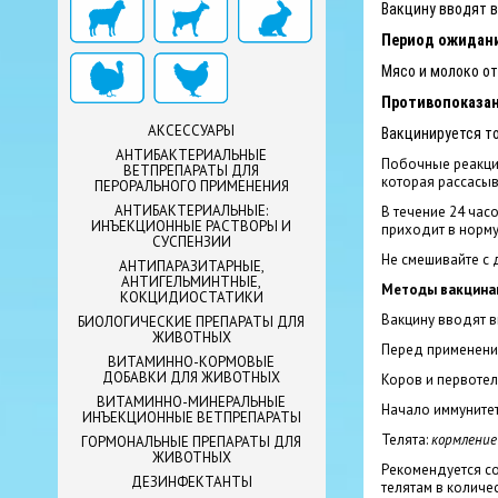
Вакцину вводят 
Период ожидан
Мясо и молоко о
Противопоказан
АКСЕССУАРЫ
Вакцинируется то
АНТИБАКТЕРИАЛЬНЫЕ
Побочные реакции
ВЕТПРЕПАРАТЫ ДЛЯ
которая рассасыв
ПЕРОРАЛЬНОГО ПРИМЕНЕНИЯ
АНТИБАКТЕРИАЛЬНЫЕ:
В течение 24 час
ИНЪЕКЦИОННЫЕ РАСТВОРЫ И
приходит в норму
СУСПЕНЗИИ
Не смешивайте с 
АНТИПАРАЗИТАРНЫЕ,
АНТИГЕЛЬМИНТНЫЕ,
Методы вакцина
КОКЦИДИОСТАТИКИ
Вакцину вводят 
БИОЛОГИЧЕСКИЕ ПРЕПАРАТЫ ДЛЯ
ЖИВОТНЫХ
Перед применени
ВИТАМИННО-КОРМОВЫЕ
ДОБАВКИ ДЛЯ ЖИВОТНЫХ
Коров и первоте
ВИТАМИННО-МИНЕРАЛЬНЫЕ
Начало иммунитет
ИНЪЕКЦИОННЫЕ ВЕТПРЕПАРАТЫ
Телята:
кормление
ГОРМОНАЛЬНЫЕ ПРЕПАРАТЫ ДЛЯ
ЖИВОТНЫХ
Рекомендуется с
ДЕЗИНФЕКТАНТЫ
телятам в количес