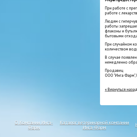
При работе с пре
работе с лекарст
Людям с гиперчув
работы запрещает
флаконы и бутылк
бытовыми отхода
При случайном ко
количеством вод
В случае появлен
немедленно обрат
Продавец
ООО "Инга Фарм",
« Вернуться наза
О Компании Инга-
Каталог ветеринарной компании
Фарм
Инга-Фарм