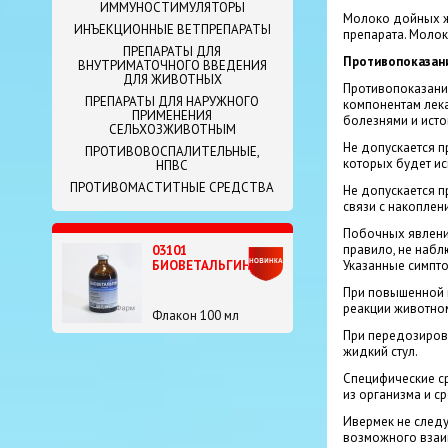
ИММУНОСТИМУЛЯТОРЫ
Молоко дойных жи
ИНЪЕКЦИОННЫЕ ВЕТПРЕПАРАТЫ
препарата. Молок
ПРЕПАРАТЫ ДЛЯ
Противопоказани
ВНУТРИМАТОЧНОГО ВВЕДЕНИЯ
ДЛЯ ЖИВОТНЫХ
Противопоказани
ПРЕПАРАТЫ ДЛЯ НАРУЖНОГО
компонентам лека
ПРИМЕНЕНИЯ
болезнями и ист
СЕЛЬХОЗЖИВОТНЫМ
Не допускается 
ПРОТИВОВОСПАЛИТЕЛЬНЫЕ,
которых будет ис
НПВС
ПРОТИВОМАСТИТНЫЕ СРЕДСТВА
Не допускается п
связи с накоплен
Побочных явлений
правило, не набл
03101
Указанные симпто
БИОВЕТАЛЬГИН
При повышенной 
реакции животном
Флакон 100 мл
При передозировк
жидкий стул.
Специфические ср
из организма и с
Ивермек не след
возможного взаим