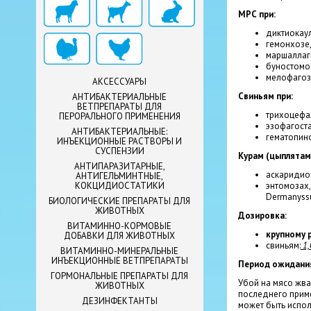
МРС при:
диктиокаул
гемонхозе,
маршаллаги
буностомоз
мелофагозе
АКСЕССУАРЫ
Свиньям при:
АНТИБАКТЕРИАЛЬНЫЕ
ВЕТПРЕПАРАТЫ ДЛЯ
трихоцефал
ПЕРОРАЛЬНОГО ПРИМЕНЕНИЯ
эзофагоста
АНТИБАКТЕРИАЛЬНЫЕ:
гематопино
ИНЪЕКЦИОННЫЕ РАСТВОРЫ И
СУСПЕНЗИИ
Курам (цыплятам
АНТИПАРАЗИТАРНЫЕ,
аскаридиоз
АНТИГЕЛЬМИНТНЫЕ,
энтомозах,
КОКЦИДИОСТАТИКИ
Dermanyssu
БИОЛОГИЧЕСКИЕ ПРЕПАРАТЫ ДЛЯ
ЖИВОТНЫХ
Дозировка:
ВИТАМИННО-КОРМОВЫЕ
крупному р
ДОБАВКИ ДЛЯ ЖИВОТНЫХ
свиньям:
1,
ВИТАМИННО-МИНЕРАЛЬНЫЕ
ИНЪЕКЦИОННЫЕ ВЕТПРЕПАРАТЫ
Период ожидани
ГОРМОНАЛЬНЫЕ ПРЕПАРАТЫ ДЛЯ
Убой на мясо жвач
ЖИВОТНЫХ
последнего приме
ДЕЗИНФЕКТАНТЫ
может быть испол