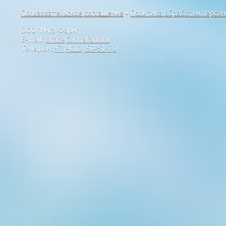
Пользовательское соглашение
•
Политика обработки персо
ООО "Инга Фарм"
E-mail:
office@ingafarm.ru
Телефон:
+7 (4012) 50-51-70