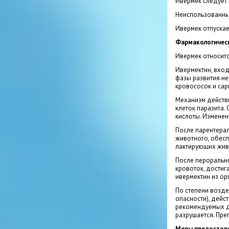
Ивермек следует 
Неиспользованный
Ивермек отпускае
Фармакологическ
Ивермек относитс
Ивермектин, вхо
фазы развития не
кровососок и са
Механизм действи
клеток паразита.
кислоты. Изменен
После парентерал
животного, обесп
лактирующих жив
После перорально
кровоток, достиг
ивермектин из ор
По степени возде
опасности), дейс
рекомендуемых до
разрушается. Пре
Меры предостор