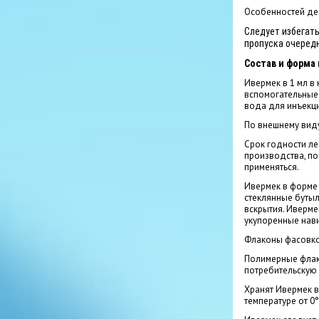
Особенностей дей
Следует избегать
пропуска очередн
Состав и форма 
Ивермек в 1 мл в 
вспомогательные 
вода для инъекц
По внешнему виду
Срок годности ле
производства, по
применяться.
Ивермек в форме р
стеклянные буты
вскрытия. Иверме
укупоренные нав
Флаконы фасовкой
Полимерные флак
потребительскую 
Хранят Ивермек в
температуре от 0°