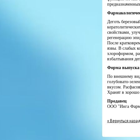
предназначенных
Фармакологичес
Деготь березовы
кератолитическ
свойствами, улу
регенерацию эпи
После кратковрем
язвы. В слабых к
хлороформом, рас
взбалтывания дег
Форма выпуска 
По внешнему вид
голубовато-зеле
вкусом. Расфасов
Хранят в хорошо
Продавец
ООО "Инга Фарм
« Вернуться наза