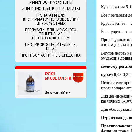
ИММУНОСТИМУЛЯТОРЫ
Курс лечения 5-1
ИНЪЕКЦИОННЫЕ ВЕТПРЕПАРАТЫ
ПРЕПАРАТЫ ДЛЯ
Все препараты де
ВНУТРИМАТОЧНОГО ВВЕДЕНИЯ
ДЛЯ ЖИВОТНЫХ
Курс лечения — д
ПРЕПАРАТЫ ДЛЯ НАРУЖНОГО
В запущенных сл
ПРИМЕНЕНИЯ
СЕЛЬХОЗЖИВОТНЫМ
При ящурных пор
ПРОТИВОВОСПАЛИТЕЛЬНЫЕ,
жиром для смазы
НПВС
Внутрь деготь н
ПРОТИВОМАСТИТНЫЕ СРЕДСТВА
эмульсии)
лошад
мелкому рогато
03101
курам
0,05-0,2 г
БИОВЕТАЛЬГИН
Используют при 
противопаразитар
Флакон 100 мл
Для дезинфекции
различных 5-10%
Для обеззаражив
Период ожидани
Противопоказа
функции почек. 