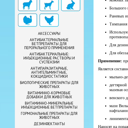
Кожных за
Большого 
Раневых и
Тимпания 
Использую
АКСЕССУАРЫ
противопа
АНТИБАКТЕРИАЛЬНЫЕ
ВЕТПРЕПАРАТЫ ДЛЯ
Для дезин
ПЕРОРАЛЬНОГО ПРИМЕНЕНИЯ
Для обезз
АНТИБАКТЕРИАЛЬНЫЕ:
ИНЪЕКЦИОННЫЕ РАСТВОРЫ И
Применение:
пр
СУСПЕНЗИИ
АНТИПАРАЗИТАРНЫЕ,
Является составн
АНТИГЕЛЬМИНТНЫЕ,
КОКЦИДИОСТАТИКИ
мыльно-дег
БИОЛОГИЧЕСКИЕ ПРЕПАРАТЫ ДЛЯ
дегтярной 
ЖИВОТНЫХ
мазевая ос
ВИТАМИННО-КОРМОВЫЕ
ДОБАВКИ ДЛЯ ЖИВОТНЫХ
венского д
ВИТАМИННО-МИНЕРАЛЬНЫЕ
мази Вильк
ИНЪЕКЦИОННЫЕ ВЕТПРЕПАРАТЫ
нафталанно
ГОРМОНАЛЬНЫЕ ПРЕПАРАТЫ ДЛЯ
ЖИВОТНЫХ
линимента 
ДЕЗИНФЕКТАНТЫ
Наносят на пораж