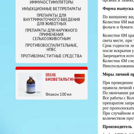
органах и тканях
ИММУНОСТИМУЛЯТОРЫ
Форма выпуска 
ИНЪЕКЦИОННЫЕ ВЕТПРЕПАРАТЫ
ПРЕПАРАТЫ ДЛЯ
По внешнему ви
ВНУТРИМАТОЧНОГО ВВЕДЕНИЯ
Ко
листин
6М вып
ДЛЯ ЖИВОТНЫХ
фольги и бумаги.
ПРЕПАРАТЫ ДЛЯ НАРУЖНОГО
ПРИМЕНЕНИЯ
Ко
листин
6М хра
СЕЛЬХОЗЖИВОТНЫМ
света месте, при
ПРОТИВОВОСПАЛИТЕЛЬНЫЕ,
Срок годности ле
НПВС
после вскрытия у
Запрещается испо
ПРОТИВОМАСТИТНЫЕ СРЕДСТВА
Ко
листин
6М след
Неиспользованны
Меры личной п
03101
БИОВЕТАЛЬГИН
При проведении 
правила личной 
По окончании ра
Флакон 100 мл
Все работы с
Ко
л
препаратом запр
рот прополоскать
При случайном п
количеством про
Производитель