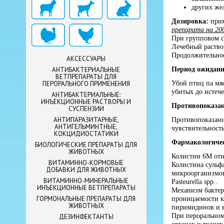
других же
Дозировка:
при
препарата на 200
При групповом с
Лечебный раство
Продолжительност
АКСЕССУАРЫ
Период ожидани
АНТИБАКТЕРИАЛЬНЫЕ
ВЕТПРЕПАРАТЫ ДЛЯ
Убой птиц па мяс
ПЕРОРАЛЬНОГО ПРИМЕНЕНИЯ
убитых до истеч
АНТИБАКТЕРИАЛЬНЫЕ:
ИНЪЕКЦИОННЫЕ РАСТВОРЫ И
Противопоказа
СУСПЕНЗИИ
АНТИПАРАЗИТАРНЫЕ,
Противопоказани
АНТИГЕЛЬМИНТНЫЕ,
чувствительность
КОКЦИДИОСТАТИКИ
Фармакологичес
БИОЛОГИЧЕСКИЕ ПРЕПАРАТЫ ДЛЯ
ЖИВОТНЫХ
Колистин 6М отн
ВИТАМИННО-КОРМОВЫЕ
Колистина сульф
ДОБАВКИ ДЛЯ ЖИВОТНЫХ
микроорганизмов, 
ВИТАМИННО-МИНЕРАЛЬНЫЕ
Pasteurella spp..
ИНЪЕКЦИОННЫЕ ВЕТПРЕПАРАТЫ
Механизм бактер
ГОРМОНАЛЬНЫЕ ПРЕПАРАТЫ ДЛЯ
проницаемости к
ЖИВОТНЫХ
пиримидинов и в
При пероральном
ДЕЗИНФЕКТАНТЫ