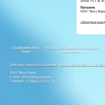
Jordan VET & AG
Продавец
ООО "Инга Фарм
« Вернуться наза
О Компании Инга-
Каталог ветеринарной компании
Фарм
Инга-Фарм
Пользовательское соглашение
•
Политика обработки персо
ООО "Инга Фарм"
E-mail:
office@ingafarm.ru
Телефон:
+7 (4012) 50-51-70