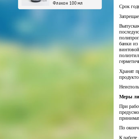
Флакон 100 мл
Срок год
Запрещае
Выпускаю
последую
полипроп
банки из
винтовой
полиэтил
герметич
Хранят п
продуктов
Неисполь
Меры ли
При рабо
предусмо
принимат
По оконч
К работе