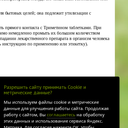
для бытовых целей; она подлежит утилизации с
ть прямого контакта с Триметином таблетками. При
димо немедленно промыть их большим количеством
падании лекарственного препарата в организм человека
ть инструкцию по применению или этикетку).
Разрешить сайту принимать Cookie и
метрические данные?
Мы используем файлы cookie и метрические
данные для улучшения работы сайта. Продолжая
работу с сайтом, Вы
соглашаетесь
на обработку
этих данных и использование сервиса Яндекс.
нарной компании
Метрика. Для согласия нажмите ОК. Чтобы