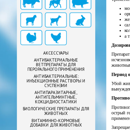
мо
ор
же
са
ко
а 
Дозиров
АКСЕССУАРЫ
Препарат
исчезнов
АНТИБАКТЕРИАЛЬНЫЕ
ВЕТПРЕПАРАТЫ ДЛЯ
животным
ПЕРОРАЛЬНОГО ПРИМЕНЕНИЯ
Период 
АНТИБАКТЕРИАЛЬНЫЕ:
ИНЪЕКЦИОННЫЕ РАСТВОРЫ И
Убой жив
СУСПЕНЗИИ
вынужден
АНТИПАРАЗИТАРНЫЕ,
АНТИГЕЛЬМИНТНЫЕ,
Противо
КОКЦИДИОСТАТИКИ
Противоп
БИОЛОГИЧЕСКИЕ ПРЕПАРАТЫ ДЛЯ
острый г
ЖИВОТНЫХ
применен
ВИТАМИННО-КОРМОВЫЕ
ДОБАВКИ ДЛЯ ЖИВОТНЫХ
Запрещае