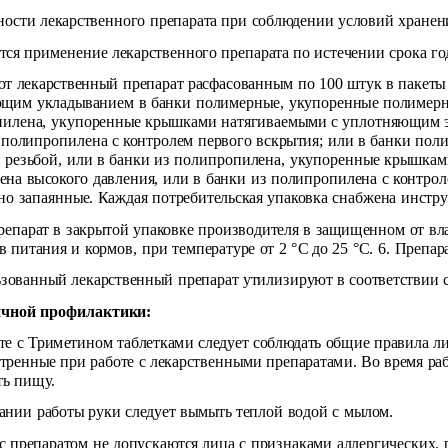
ности лекарственного препарата при соблюдении условий хранения
тся применение лекарственного препарата по истечении срока го
т лекарственный препарат расфасованным по 100 штук в пакеты 
щим укладыванием в банки полимерные, укупоренные полимерн
илена, укупоренные крышками натягиваемыми с уплотняющим эл
 полипропилена с контролем первого вскрытия; или в банки п
 резьбой, или в банки из полипропилена, укупоренные крышка
ена высокого давления, или в банки из полипропилена с контрол
но запаянные. Каждая потребительская упаковка снабжена инст
репарат в закрытой упаковке производителя в защищенном от вла
 питания и кормов, при температуре от 2 °С до 25 °С. 6. Препара
зованный лекарственный препарат утилизируют в соответствии с
чной профилактики:
те с Триметином таблетками следует соблюдать общие правила л
тренные при работе с лекарственными препаратами. Во время раб
ь пищу.
ании работы руки следует вымыть теплой водой с мылом.
 с препаратом не допускаются лица с признаками аллергических