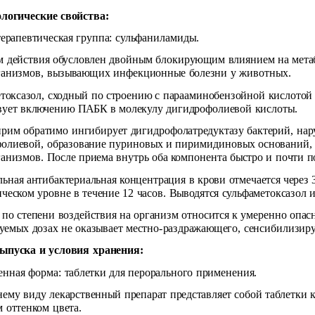
логические свойства:
ерапевтическая группа: сульфаниламиды.
 действия обусловлен двойным блокирующим влиянием на мета
анизмов, вызывающих инфекционные болезни у животных.
токсазол, сходный по строению с парааминобензойной кислотой 
вует включению ПАБК в молекулу дигидрофолиевой кислоты.
рим обратимо ингибирует дигидрофолатредуктазу бактерий, нар
олиевой, образование пуриновых и пиримидиновых оснований, 
анизмов. После приема внутрь оба компонента быстро и почти п
ьная антибактериальная концентрация в крови отмечается через 3
ическом уровне в течение 12 часов. Выводятся сульфаметоксазол 
 по степени воздействия на организм относится к умеренно опас
уемых дозах не оказывает местно-раздражающего, сенсибилизир
ыпуска и условия хранения:
енная форма: таблетки для перорального применения.
ему виду лекарственный препарат представляет собой таблетки кру
 оттенком цвета.