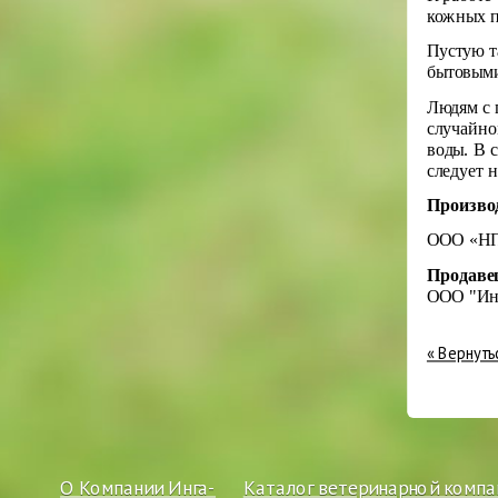
кожных 
Пустую т
бытовыми
Людям с 
случайно
воды. В 
следует 
Произво
ООО «НП
Продаве
ООО "Ин
« Вернуть
О Компании Инга-
Каталог ветеринарной компа