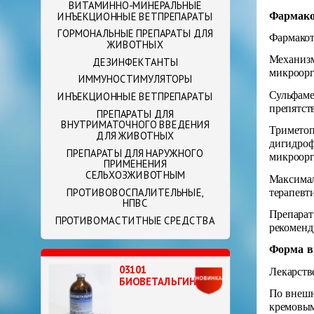
ВИТАМИННО-МИНЕРАЛЬНЫЕ
Фармако
ИНЪЕКЦИОННЫЕ ВЕТПРЕПАРАТЫ
ГОРМОНАЛЬНЫЕ ПРЕПАРАТЫ ДЛЯ
Фармакот
ЖИВОТНЫХ
Механизм
ДЕЗИНФЕКТАНТЫ
микроорг
ИММУНОСТИМУЛЯТОРЫ
Сульфаме
ИНЪЕКЦИОННЫЕ ВЕТПРЕПАРАТЫ
препятст
ПРЕПАРАТЫ ДЛЯ
ВНУТРИМАТОЧНОГО ВВЕДЕНИЯ
Триметоп
ДЛЯ ЖИВОТНЫХ
дигидроф
ПРЕПАРАТЫ ДЛЯ НАРУЖНОГО
микроорг
ПРИМЕНЕНИЯ
СЕЛЬХОЗЖИВОТНЫМ
Максимал
ПРОТИВОВОСПАЛИТЕЛЬНЫЕ,
терапевт
НПВС
Препарат
ПРОТИВОМАСТИТНЫЕ СРЕДСТВА
рекоменд
Форма в
03101
Лекарств
БИОВЕТАЛЬГИН
По внешн
кремовым