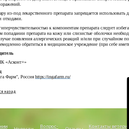
поражений.
ару из-под лекарственного препарата запрещается использовать 
 отходами.
гиперчувствительностью к компонентам препарата следует избега
м попадании препарата на кожу или слизистые оболочки необхо
случае появления аллергических реакций и/или при случайном по
немедленно обратиться в медицинское учреждение (при себе име
дитель
К «Асконт+»
ц
га Фарм", Россия
https://ingafarm.ru/
ся назад
нии
Вопрос-
Контакты ветери
Новости
Отзывы