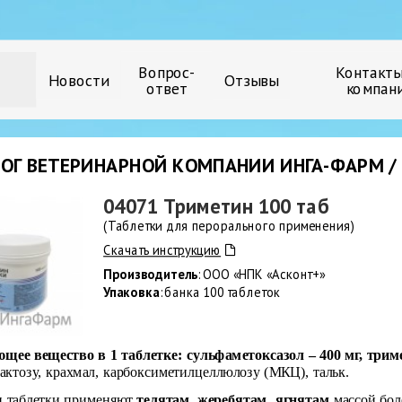
Вопрос-
Контакты
Новости
Отзывы
ответ
компан
ОГ ВЕТЕРИНАРНОЙ КОМПАНИИ ИНГА-ФАРМ / 
04071 Триметин 100 таб
(Таблетки для перорального применения)
Скачать инструкцию
Производитель
: ООО «НПК «Асконт+»
Упаковка
: банка 100 таблеток
щее вещество в 1 таблетке:
сульфаметоксазол – 400 мг, трим
 лактозу, крахмал, карбоксиметилцеллюлозу (МКЦ), тальк.
 таблетки применяют
телятам, жеребятам, ягнятам
массой боле