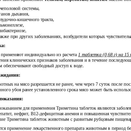
чеполовой системы,
ганов дыхания,
лудочно-кишечного тракта,
льмонеллезе,
либактериозе,
также при других заболеваниях, возбудители которых чувствитель
ка:
 применяют индивидуально из расчета
1 таблетка (0,68 г) на 15
ения клинических признаков заболевания и в течение последующи
 обеспечивают свободный доступ к воде.
ожидания:
отных на мясо разрешается не ранее, чем через 7 суток после по
ного убоя ранее установленного срока мясо может быть исполь
показания:
оказанием для применения Триметина таблеток являются заболев
епатит, нефрит, В12-дефицитная анемия и повышенная чувствите
ие Триметина таблеток животным с развитым рубцовым пищева
тся применение лекарственного препарата животным в период бе