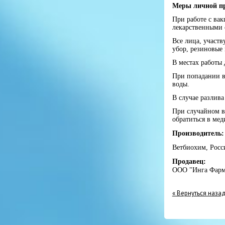
Меры личной п
При работе с вак
лекарственными 
Все лица, участ
убор, резиновые
В местах работы
При попадании в
воды.
В случае разлив
При случайном в
обратиться в мед
Производитель:
Ветбиохим, Росс
Продавец:
ООО "Инга Фарм
« Вернуться наза