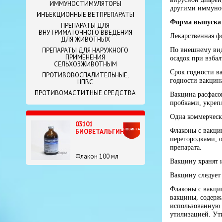
ИММУНОСТИМУЛЯТОРЫ
другими иммуно
ИНЪЕКЦИОННЫЕ ВЕТПРЕПАРАТЫ
Форма выпуска 
ПРЕПАРАТЫ ДЛЯ
ВНУТРИМАТОЧНОГО ВВЕДЕНИЯ
Лекарственная ф
ДЛЯ ЖИВОТНЫХ
По внешнему вид
ПРЕПАРАТЫ ДЛЯ НАРУЖНОГО
ПРИМЕНЕНИЯ
осадок при взбал
СЕЛЬХОЗЖИВОТНЫМ
Срок годности в
ПРОТИВОВОСПАЛИТЕЛЬНЫЕ,
годности вакцин
НПВС
ПРОТИВОМАСТИТНЫЕ СРЕДСТВА
Вакцина расфасо
пробками, укре
Одна коммерческа
03101
Флаконы с вакци
БИОВЕТАЛЬГИН
перегородками, 
препарата.
Флакон 100 мл
Вакцину хранят и
Вакцину следует 
Флаконы с вакци
вакцины, содерж
использованную 
утилизацией. Ут