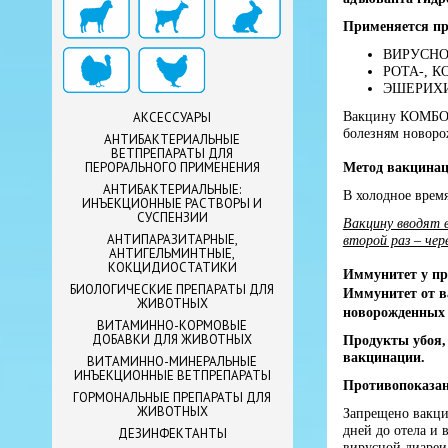
Применяется пр
ВИРУСНО
РОТА-, 
ЭШЕРИХИ
Вакцину КОМБО
АКСЕССУАРЫ
болезням новоро
АНТИБАКТЕРИАЛЬНЫЕ
ВЕТПРЕПАРАТЫ ДЛЯ
ПЕРОРАЛЬНОГО ПРИМЕНЕНИЯ
Метод вакцинац
АНТИБАКТЕРИАЛЬНЫЕ:
В холодное врем
ИНЪЕКЦИОННЫЕ РАСТВОРЫ И
СУСПЕНЗИИ
Вакцину вводят в
АНТИПАРАЗИТАРНЫЕ,
второй раз – чер
АНТИГЕЛЬМИНТНЫЕ,
КОКЦИДИОСТАТИКИ
Иммунитет у при
БИОЛОГИЧЕСКИЕ ПРЕПАРАТЫ ДЛЯ
Иммунитет от в
ЖИВОТНЫХ
новорожденных т
ВИТАМИННО-КОРМОВЫЕ
ДОБАВКИ ДЛЯ ЖИВОТНЫХ
Продукты убоя,
вакцинации.
ВИТАМИННО-МИНЕРАЛЬНЫЕ
ИНЪЕКЦИОННЫЕ ВЕТПРЕПАРАТЫ
Противопоказа
ГОРМОНАЛЬНЫЕ ПРЕПАРАТЫ ДЛЯ
ЖИВОТНЫХ
Запрещено вакци
дней до отела и
ДЕЗИНФЕКТАНТЫ
вирусной диареи