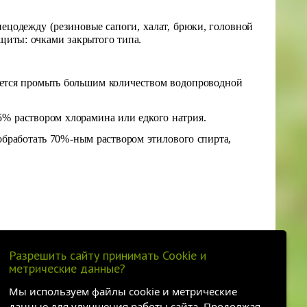
ецодежду (резиновые сапоги, халат, брюки, головной
щиты: очками закрытого типа.
уется промыть большим количеством водопроводной
5% раствором хлорамина или едкого натрия.
обработать 70%-ным раствором этилового спирта,
Разрешить сайту принимать Cookie и
метрические данные?
Мы используем файлы cookie и метрические
данные для улучшения работы сайта. Продолжая