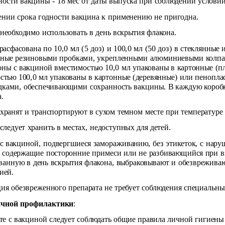
ности вакцины - 18 мес от даты выпуска при соблюдении услови
ении срока годности вакцина к применению не пригодна.
необходимо использовать в день вскрытия флакона.
расфасована по 10,0 мл (5 доз) и 100,0 мл (50 доз) в стеклянны
ные резиновыми пробками, укрепленными алюминиевыми колпачк
оны с вакциной вместимостью 10,0 мл упакованы в картонные (п
стью 100,0 мл упакованы в картонные (деревянные) или пенопла
дками, обеспечивающими сохранность вакцины. В каждую короб
а.
хранят и транспортируют в сухом темном месте при температуре о
следует хранить в местах, недоступных для детей.
с вакциной, подвергшиеся замораживанию, без этикеток, с нар
 содержащие посторонние примеси или не разбивающийся при вз
ванную в день вскрытия флакона, выбраковывают и обезврежива
ией.
ия обезвреженного препарата не требует соблюдения специальны
чной профилактики
:
те с вакциной следует соблюдать общие правила личной гигиены 