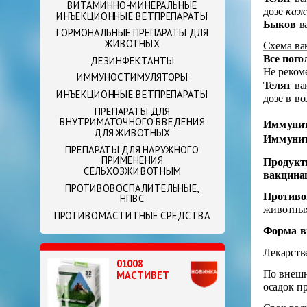
ВИТАМИННО-МИНЕРАЛЬНЫЕ
дозе
каж
ИНЪЕКЦИОННЫЕ ВЕТПРЕПАРАТЫ
Быков
ва
ГОРМОНАЛЬНЫЕ ПРЕПАРАТЫ ДЛЯ
ЖИВОТНЫХ
Схема ва
Все пого
ДЕЗИНФЕКТАНТЫ
Не реком
ИММУНОСТИМУЛЯТОРЫ
Телят
ва
ИНЪЕКЦИОННЫЕ ВЕТПРЕПАРАТЫ
дозе в в
ПРЕПАРАТЫ ДЛЯ
ВНУТРИМАТОЧНОГО ВВЕДЕНИЯ
Иммуните
ДЛЯ ЖИВОТНЫХ
Иммуните
ПРЕПАРАТЫ ДЛЯ НАРУЖНОГО
ПРИМЕНЕНИЯ
Продукт
СЕЛЬХОЗЖИВОТНЫМ
вакцина
ПРОТИВОВОСПАЛИТЕЛЬНЫЕ,
Противо
НПВС
животных 
ПРОТИВОМАСТИТНЫЕ СРЕДСТВА
Форма в
Лекарств
01008
По внешн
МАСТИВЕТ
осадок п