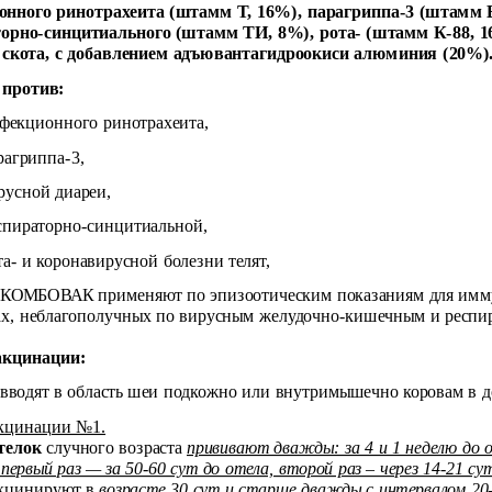
нного ринотрахеита (штамм Т, 16%), парагриппа-3 (штамм В
торно-синцитиального (штамм ТИ, 8%), рота- (штамм К-88, 
 скота, с добавлением адъювантагидроокиси алюминия (20%)
 против:
фекционного ринотрахеита,
рагриппа-3,
русной диареи,
спираторно-синцитиальной,
та- и коронавирусной болезни телят,
КОМБОВАК применяют по эпизоотическим показаниям для иммуни
ах, неблагополучных по вирусным желудочно-кишечным и респир
акцинации:
вводят в область шеи подкожно или внутримышечно коровам в доз
кцинации №1.
телок
случного возраста
прививают дважды: за 4 и 1 неделю до 
ервый раз — за 50-60 сут до отела, второй раз – через 14-21 сут
кцинируют в
возрасте 30 сут и старше дважды с интервалом 20