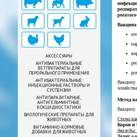
инфекцио
респира
рогатого
Вакцина
ин
па
ви
АКСЕССУАРЫ
ре
АНТИБАКТЕРИАЛЬНЫЕ
ВЕТПРЕПАРАТЫ ДЛЯ
ро
ПЕРОРАЛЬНОГО ПРИМЕНЕНИЯ
АНТИБАКТЕРИАЛЬНЫЕ:
Вакцину 
ИНЪЕКЦИОННЫЕ РАСТВОРЫ И
хозяйств
СУСПЕНЗИИ
АНТИПАРАЗИТАРНЫЕ,
Метод в
АНТИГЕЛЬМИНТНЫЕ,
КОКЦИДИОСТАТИКИ
Вакцину 
БИОЛОГИЧЕСКИЕ ПРЕПАРАТЫ ДЛЯ
Схема ва
ЖИВОТНЫХ
Коров и 
ВИТАМИННО-КОРМОВЫЕ
дважды: п
ДОБАВКИ ДЛЯ ЖИВОТНЫХ
Телят
ва