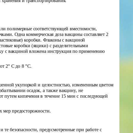
й хранения и транспортирования.
е или полимерные соответствующей вместимости,
ами. Одна коммерческая доза вакцины составляет 2
ластиковые) коробки. Флаконы с вакциной
стовые коробки (ящики) с разделительными
ку с вакциной вложена инструкция по применению
т 2° С до 8 °С.
ушенной укупоркой и целостностью, измененным цветом
балтывании осадок, а также вакцину, не
ют путем кипячения в течение 15 мин с последующей
х мер предосторожности.
и те безопасности, предусмотренные при работе с