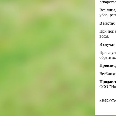
лекарств
Все лица
убор, ре
В местах
При попа
воды.
В случае
При случ
обратить
Произво
ВетБиохи
Продаве
ООО "Ин
« Вернуть