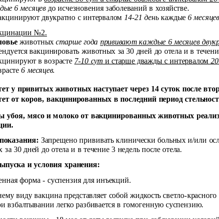
дые 6 месяцев
до исчезновения заболеваний в хозяйстве.
кцинируют двукратно с интервалом
14-21 день
каждые
6 месяце
кцинации №2.
ловье
животных
старше года
прививают каждые 6 месяцев двукр
ендуется вакцинировать животных за 30 дней до отела и в течение
кцинируют в возрасте
7-10 сут
и старше дважды с интервалом
20
озрасте
6 месяцев.
т у привитых животных наступает через 14 суток после втор
т от коров, вакцинированных в последний период стельности
ы убоя, мясо и молоко от вакцинированных животных реализ
ции.
показания:
Запрещено прививать клинически больных и/или ос
за 30 дней до отела и в течение 3 недель после отела.
ыпуска и условия хранения:
енная форма - суспензия для инъекций.
ему виду вакцина представляет собой жидкость светло-красног
ри взбалтывании легко разбивается в гомогенную суспензию.