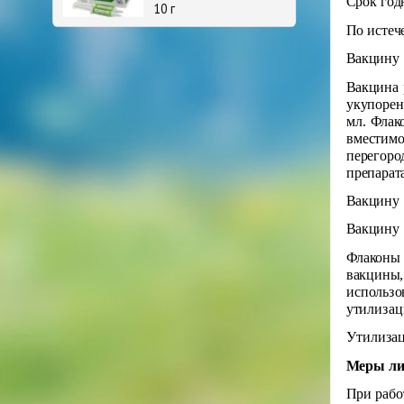
Срок год
10 г
По истеч
Вакцину 
Вакцина 
укупорен
мл. Флак
вместимо
перегоро
препарат
Вакцину 
Вакцину 
Флаконы 
вакцины,
использо
утилизац
Утилизац
Меры ли
При рабо