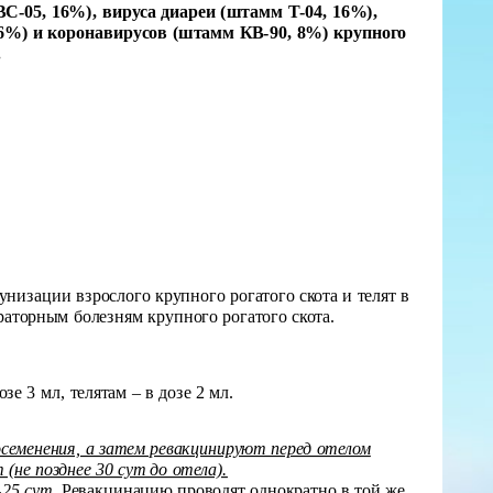
С-05, 16%), вируса диареи (штамм Т-04, 16%),
16%) и коронавирусов (штамм КВ-90, 8%) крупного
.
зации взрослого крупного рогатого скота и телят в
аторным болезням крупного рогатого скота.
е 3 мл, телятам – в дозе 2 мл.
осеменения, а затем ревакцинируют перед отелом
 (не позднее 30 сут до отела).
-25 сут.
Ревакцинацию проводят однократно в той же