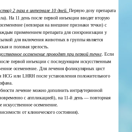
тва) 2 раза в интервале 10 дней.
Первую дозу препарата
ела). На 11 день после первой инъекции вводят вторую
е осеменение (невзирая на внешние признаки течки) с
каждым применением препарата для синхронизации у
сылкой для включения животных в группы является
кая и половая зрелость.
усственное осеменение проводят при первой течке
. Если
нь после первой инъекции с последующим искусственным
твенное осеменение. Для лечения фоликулярных цист
ения HCG или LHRH после установления положительного
рофана.
ребности лечение можно дополнить интраутеринной
овременно с аппликацией), на 11-й день — повторная
е искусственное осеменение.
висимости от клинического состояния).