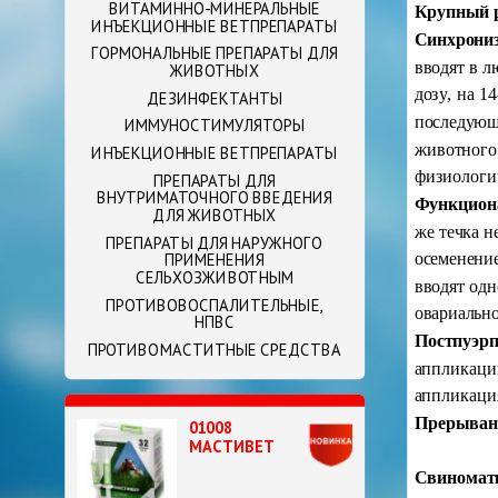
ВИТАМИННО-МИНЕРАЛЬНЫЕ
Крупный 
ИНЪЕКЦИОННЫЕ ВЕТПРЕПАРАТЫ
Синхрони
ГОРМОНАЛЬНЫЕ ПРЕПАРАТЫ ДЛЯ
вводят в л
ЖИВОТНЫХ
дозу, на 1
ДЕЗИНФЕКТАНТЫ
последующ
ИММУНОСТИМУЛЯТОРЫ
животного
ИНЪЕКЦИОННЫЕ ВЕТПРЕПАРАТЫ
физиологич
ПРЕПАРАТЫ ДЛЯ
ВНУТРИМАТОЧНОГО ВВЕДЕНИЯ
Функциона
ДЛЯ ЖИВОТНЫХ
же течка н
ПРЕПАРАТЫ ДЛЯ НАРУЖНОГО
осеменение
ПРИМЕНЕНИЯ
СЕЛЬХОЗЖИВОТНЫМ
вводят одн
ПРОТИВОВОСПАЛИТЕЛЬНЫЕ,
овариально
НПВС
Постпуэрп
ПРОТИВОМАСТИТНЫЕ СРЕДСТВА
аппликаци
аппликация
Прерывани
01008
МАСТИВЕТ
Свиномат