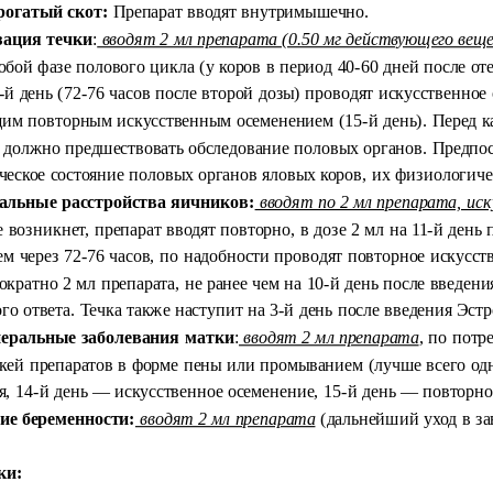
рогатый скот:
Препарат вводят внутримышечно.
зация течки
:
вводят 2 мл препарата (0.50 мг действующего вещес
юбой фазе полового цикла (у коров в период 40-60 дней после от
4-й день (72-76 часов после второй дозы) проводят искусственно
им повторным искусственным осеменением (15-й день). Перед 
 должно предшествовать обследование половых органов. Предпо
еское состояние половых органов яловых коров, их физиологичес
льные расстройства яичников:
вводят по 2 мл препарата, иск
е возникнет, препарат вводят повторно, в дозе 2 мл на 11-й де
м через 72-76 часов, по надобности проводят повторное искусс
ократно 2 мл препарата, не ранее чем на 10-й день после введ
го ответа. Течка также наступит на 3-й день после введения Эст
еральные заболевания матки
:
вводят 2 мл препарата
, по пот
кей препаратов в форме пены или промыванием (лучше всего одн
, 14-й день — искусственное осеменение, 15-й день — повторно
е беременности:
вводят 2 мл препарата
(дальнейший уход в за
ки: