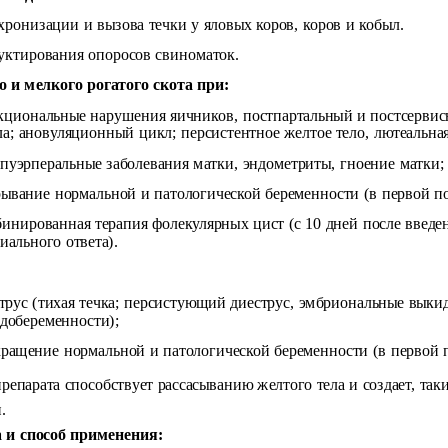
ронизации и вызова течки у яловых коров, коров и кобыл.
уктирования опоросов свиноматок.
о и мелкого рогатого скота при:
циональные нарушения яичников, постпартальный и постсервисн
а; ановуляционный цикл; персистентное желтое тело, лютеальная
пуэрперальные заболевания матки, эндометриты, гноение матки;
ывание нормальной и патологической беременности (в первой п
инированная терапия фолекулярных цист (с 10 дней после введ
иального ответа).
трус (тихая течка; персистующий диеструс, эмбриональные вык
добеременности);
ращение нормальной и патологической беременности (в первой 
репарата способствует рассасыванию желтого тела и создает, та
.
 и способ применения: