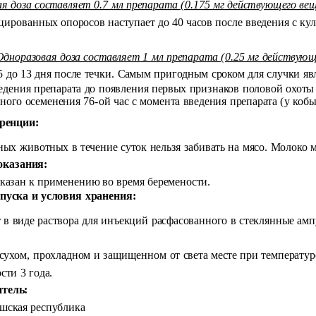
я доза составляет 0.7 мл препарата (0.175 мг действующего ве
цированных опоросов наступает до 40 часов после введения с ку
Одноразовая доза составляет 1 мл препарата (0.25 мг действующ
5 до 13 дня после течки. Самым пригодным сроком для случки яв
едения препарата до появления первых признаков половой охоты
ного осеменения 76-ой час с момента введения препарата (у кобы
ренции:
ых животных в течение суток нельзя забивать на мясо. Молоко 
оказания:
казан к применению во время беремености.
уска и условия хранения:
в виде раствора для инъекций расфасованного в стеклянные амп
сухом, прохладном и защищенном от света месте при температуре
сти 3 года.
тель:
ешская республика