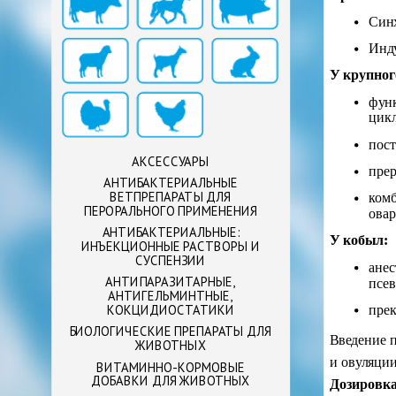
Синх
Инд
У крупног
функ
цикл
пост
АКСЕССУАРЫ
прер
АНТИБАКТЕРИАЛЬНЫЕ
ВЕТПРЕПАРАТЫ ДЛЯ
комб
ПЕРОРАЛЬНОГО ПРИМЕНЕНИЯ
овар
АНТИБАКТЕРИАЛЬНЫЕ:
У кобыл:
ИНЪЕКЦИОННЫЕ РАСТВОРЫ И
СУСПЕНЗИИ
анес
АНТИПАРАЗИТАРНЫЕ,
псев
АНТИГЕЛЬМИНТНЫЕ,
КОКЦИДИОСТАТИКИ
прек
БИОЛОГИЧЕСКИЕ ПРЕПАРАТЫ ДЛЯ
Введение п
ЖИВОТНЫХ
и овуляции
ВИТАМИННО-КОРМОВЫЕ
ДОБАВКИ ДЛЯ ЖИВОТНЫХ
Дозировка