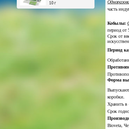
Одноразова
10 г
часть инду
Кобылы:
период от 
Срок от вв
искусствен
Период ка
Обработанн
Противоп
Противопо
Форма вып
Выпускают 
коробки.
Хранить в 
Срок годно
Производи
Bioveta, Ч