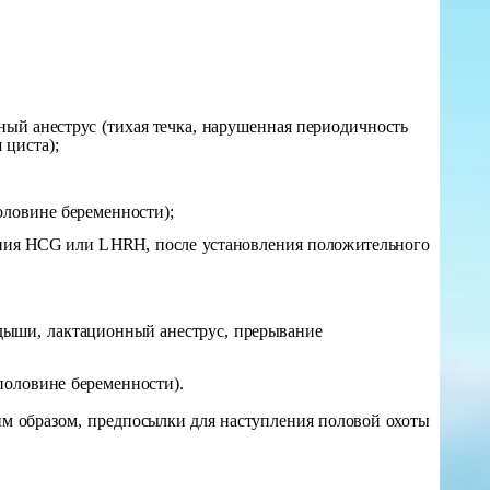
ый анеструс (тихая течка, нарушенная периодичность
 циста);
оловине беременности);
ения HCG или LHRH, после установления положительного
идыши, лактационный анеструс, прерывание
половине беременности).
ким образом, предпосылки для наступления половой охоты