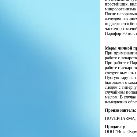
простейших, вкл
микроорганизма 
После пероральн
желудочно-кишеч
подвергается би
частично с мочой
Парофор 70 по ст
Меры личной п
При применении 
работе с лекарст
При работе с Па
работе с лекарст
следует вымыть 
Пустую тару из-п
бытовыми отхода
Людям с гиперчу
случайном попад
мылом. В случае
немедленно обра
Производитель:
HUVEPHARMA, Б
Продавец:
ООО "Инга Фарм