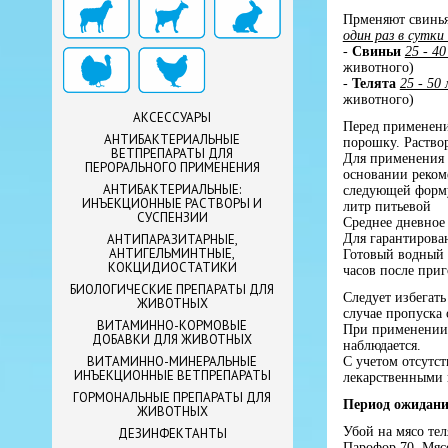
Прменяют свинья
один раз в сутки
-
Свиньи
25 - 4
животного)
-
Телята
25 - 50
животного)
АКСЕССУАРЫ
Перед применени
АНТИБАКТЕРИАЛЬНЫЕ
порошку. Раствор
ВЕТПРЕПАРАТЫ ДЛЯ
Для применения 
ПЕРОРАЛЬНОГО ПРИМЕНЕНИЯ
основании реком
АНТИБАКТЕРИАЛЬНЫЕ:
следующей формул
ИНЪЕКЦИОННЫЕ РАСТВОРЫ И
литр питьевой
СУСПЕНЗИИ
Среднее дневное
Для гарантирован
АНТИПАРАЗИТАРНЫЕ,
АНТИГЕЛЬМИНТНЫЕ,
Готовый водный 
КОКЦИДИОСТАТИКИ
часов после приг
БИОЛОГИЧЕСКИЕ ПРЕПАРАТЫ ДЛЯ
Следует избегат
ЖИВОТНЫХ
случае пропуска 
ВИТАМИННО-КОРМОВЫЕ
При применении 
ДОБАВКИ ДЛЯ ЖИВОТНЫХ
наблюдается.
ВИТАМИННО-МИНЕРАЛЬНЫЕ
С учетом отсутс
ИНЪЕКЦИОННЫЕ ВЕТПРЕПАРАТЫ
лекарственными 
ГОРМОНАЛЬНЫЕ ПРЕПАРАТЫ ДЛЯ
Период ожидани
ЖИВОТНЫХ
Убой на мясо тел
ДЕЗИНФЕКТАНТЫ
Парофор 70. Мяс