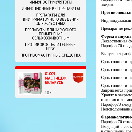
ИММУНОСТИМУЛЯТОРЫ
зверям.
ИНЪЕКЦИОННЫЕ ВЕТПРЕПАРАТЫ
Противопоказа
ПРЕПАРАТЫ ДЛЯ
ВНУТРИМАТОЧНОГО ВВЕДЕНИЯ
Индивидуальная 
ДЛЯ ЖИВОТНЫХ
Препарат не рек
ПРЕПАРАТЫ ДЛЯ НАРУЖНОГО
ПРИМЕНЕНИЯ
Форма выпуска 
СЕЛЬХОЗЖИВОТНЫМ
Лекарственная ф
ПРОТИВОВОСПАЛИТЕЛЬНЫЕ,
Парофор 70 предс
НПВС
Выпускают расфа
ПРОТИВОМАСТИТНЫЕ СРЕДСТВА
Срок годности п
Срок годности п
01009
Срок годности по
МАСТИЦЕФ,
БЕЛАРУСЬ
Срок годности п
Запрещается при
10 г
Хранят в закрыт
питания и кормов
Парофор70 следуе
Неиспользованны
Фармакологичес
Парофор 70 отно
Входящий в сост
в отношении грам